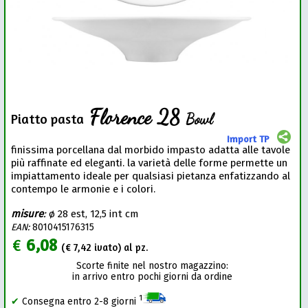
Florence 28
Bowl
Piatto pasta
Import TP
finissima porcellana dal morbido impasto adatta alle tavole
più raffinate ed eleganti. la varietà delle forme permette un
impiattamento ideale per qualsiasi pietanza enfatizzando al
contempo le armonie e i colori.
misure
:
ø 28 est, 12,5 int cm
EAN:
8010415176315
€
6,08
(€
7,42
ivato) al pz.
Scorte finite nel nostro magazzino:
in arrivo entro pochi giorni da ordine
1
✔
Consegna entro 2-8 giorni