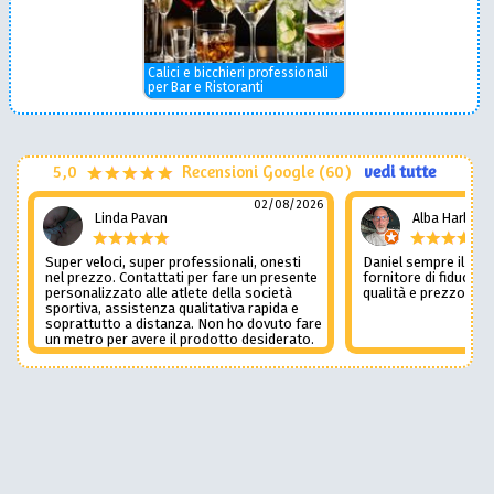
Calici e bicchieri professionali
per Bar e Ristoranti
5,0
Recensioni Google (60)
vedi tutte
02/08/2026
Linda Pavan
Alba Harley
Super veloci, super professionali, onesti
Daniel sempre il num
nel prezzo. Contattati per fare un presente
fornitore di fiducia c
personalizzato alle atlete della società
qualità e prezzo non
sportiva, assistenza qualitativa rapida e
soprattutto a distanza. Non ho dovuto fare
un metro per avere il prodotto desiderato.
Una assistenza del genere è rara e
preziosa. Credo li contatterò ancora in
futuro