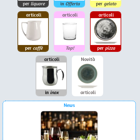
per
liquore
in
Offerta
per
gelato
articoli
articoli
articoli
per
caffè
Top!
per
pizza
articoli
Novità
in
inox
articoli
News