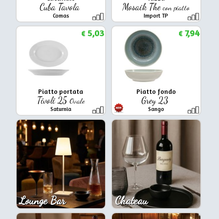
Cuba Tavola
Mosaik The
con piatto
Comas
Import TP
5,03
7,94
€
€
Piatto portata
Piatto fondo
Tivoli 25
Grey 23
Ovale
Saturnia
Sango
Lounge Bar
Chateau