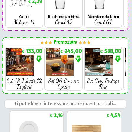
2,39
€
Calice
Bicchiere da birra
Bicchiere da birra
Milano 44
Conil 42
Conil 64
Promozioni
133,00
245,00
588,00
€
€
€
Set 48 Juliette 12
Set 96 Ginevra
Set Grey Perlage
Se
Taglieri
Spritz
Fino
Ti potrebbero interessare anche questi articoli...
2,16
4,54
€
€