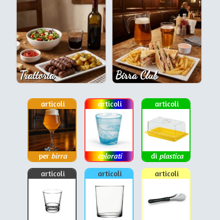
Trattoria
Birra Club
articoli
articoli
articoli
per
birra
colorati
di
plastica
articoli
articoli
articoli