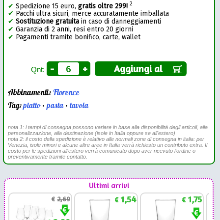
2
✔
Spedizione 15 euro,
gratis oltre 299!
✔
Pacchi ultra sicuri, merce accuratamente imballata
✔
Sostituzione gratuita
in caso di danneggiamenti
✔
Garanzia di 2 anni, resi entro 20 giorni
✔
Pagamenti tramite bonifico, carte, wallet
-
+
Aggiungi al
Qnt:
Abbinamenti:
Florence
Tag:
piatto
•
pasta
•
tavola
nota 1: i tempi di consegna possono variare in base alla disponibilità degli articoli, alla
personalizzazione, alla destinazione (isole in Italia oppure se all'estero)
nota 2: il costo della spedizione è relativo alle normali zone di consegna in italia: per
Venezia, isole minori e alcune altre aree in Italia verrà richiesto un contributo extra. Il
costo per le spedizioni all'estero verrà comunicato dopo aver ricevuto l'ordine o
preventivamente tramite contatto.
Ultimi arrivi
1,54
1,75
€
2,69
€
€