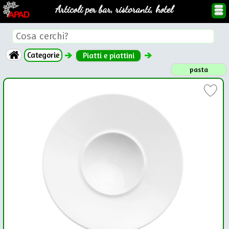
Articoli per bar, ristoranti, hotel
Categorie
Piatti e piattini
pasta