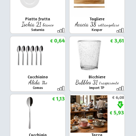
Piatto frutta
Tagliere
Ischia 21
Acacia 38
bianco
rettangolare
Saturnia
Kesper
0,64
3,61
€
€
Cucchiaino
Bicchiere
Alida
Bubbles 31
The
trasparente
Comas
Import TP
1,13
€
6,08
€
5,93
€
Cucchiaio
Tazza