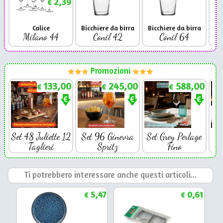
2,39
€
Calice
Bicchiere da birra
Bicchiere da birra
Milano 44
Conil 42
Conil 64
Promozioni
133,00
245,00
588,00
€
€
€
Set 48 Juliette 12
Set 96 Ginevra
Set Grey Perlage
Se
Taglieri
Spritz
Fino
Ti potrebbero interessare anche questi articoli...
5,47
0,61
€
€