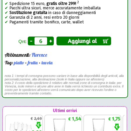
2
✔
Spedizione 15 euro,
gratis oltre 299!
✔
Pacchi ultra sicuri, merce accuratamente imballata
✔
Sostituzione gratuita
in caso di danneggiamenti
✔
Garanzia di 2 anni, resi entro 20 giorni
✔
Pagamenti tramite bonifico, carte, wallet
-
+
Aggiungi al
Qnt:
Abbinamenti:
Florence
Tag:
piatto
•
frutta
•
tavola
nota 1: i tempi di consegna possono variare in base alla disponibilità degli articoli, alla
personalizzazione, alla destinazione (isole in Italia oppure se all'estero)
nota 2: il costo della spedizione è relativo alle normali zone di consegna in italia: per
Venezia, isole minori e alcune altre aree in Italia verrà richiesto un contributo extra. Il
costo per le spedizioni all'estero verrà comunicato dopo aver ricevuto l'ordine o
preventivamente tramite contatto.
Ultimi arrivi
1,54
1,75
€
2,69
€
€