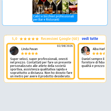
Calici e bicchieri professionali
per Bar e Ristoranti
5,0
Recensioni Google (60)
vedi tutte
02/08/2026
Linda Pavan
Alba Harley
Super veloci, super professionali, onesti
Daniel sempre il num
nel prezzo. Contattati per fare un presente
fornitore di fiducia c
personalizzato alle atlete della società
qualità e prezzo non
sportiva, assistenza qualitativa rapida e
soprattutto a distanza. Non ho dovuto fare
un metro per avere il prodotto desiderato.
Una assistenza del genere è rara e
preziosa. Credo li contatterò ancora in
futuro