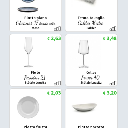
Piatto piano
Ferma tovaglia
Okeanos 17
Calder Medio
bordo alto
Mesa
Calder
2,63
3,48
€
€
Flute
Calice
Passion 21
Power 40
Stölzle Lausitz
Stölzle Lausitz
2,03
3,20
€
€
Piatto frutta
Piatto portata