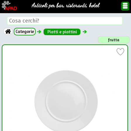
Articoli per bar, ristoranti, hotel
Categorie
Piatti e piattini
frutta