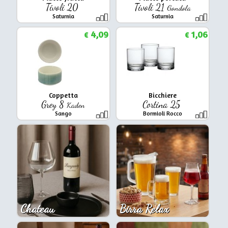
Tivoli 20
Tivoli 21
Gondola
Saturnia
Saturnia
4,09
1,06
€
€
Coppetta
Bicchiere
Grey 8
Cortina 25
Kaden
Sango
Bormioli Rocco
Chateau
Birra Relax