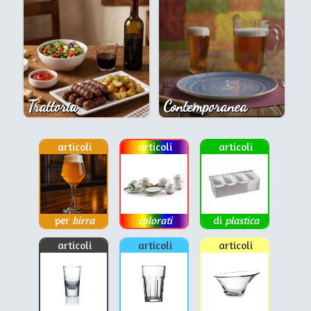
Trattoria
Contemporanea
articoli
articoli
articoli
per
birra
colorati
di
plastica
articoli
articoli
articoli