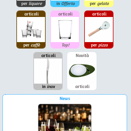
per
liquore
in
Offerta
per
gelato
articoli
articoli
articoli
per
caffè
Top!
per
pizza
articoli
Novità
in
inox
articoli
News