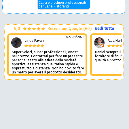
Calici e bicchieri professionali
per Bar e Ristoranti
5,0
Recensioni Google (60)
vedi tutte
02/08/2026
Linda Pavan
Alba Harley
Super veloci, super professionali, onesti
Daniel sempre il num
nel prezzo. Contattati per fare un presente
fornitore di fiducia c
personalizzato alle atlete della società
qualità e prezzo non
sportiva, assistenza qualitativa rapida e
soprattutto a distanza. Non ho dovuto fare
un metro per avere il prodotto desiderato.
Una assistenza del genere è rara e
preziosa. Credo li contatterò ancora in
futuro