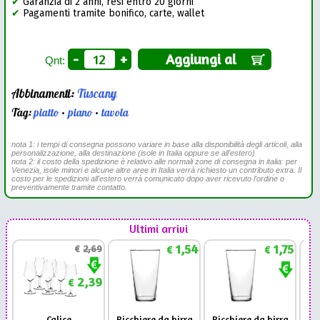
✔
Garanzia di 2 anni, resi entro 20 giorni
✔
Pagamenti tramite bonifico, carte, wallet
-
+
Aggiungi al
Qnt:
Abbinamenti:
Tuscany
Tag:
piatto
•
piano
•
tavola
nota 1: i tempi di consegna possono variare in base alla disponibilità degli articoli, alla
personalizzazione, alla destinazione (isole in Italia oppure se all'estero)
nota 2: il costo della spedizione è relativo alle normali zone di consegna in italia: per
Venezia, isole minori e alcune altre aree in Italia verrà richiesto un contributo extra. Il
costo per le spedizioni all'estero verrà comunicato dopo aver ricevuto l'ordine o
preventivamente tramite contatto.
Ultimi arrivi
1,54
1,75
€
2,69
€
€
2,39
€
Calice
Bicchiere da birra
Bicchiere da birra