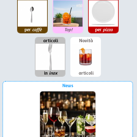
per
caffè
Top!
per
pizza
articoli
Novità
in
inox
articoli
News