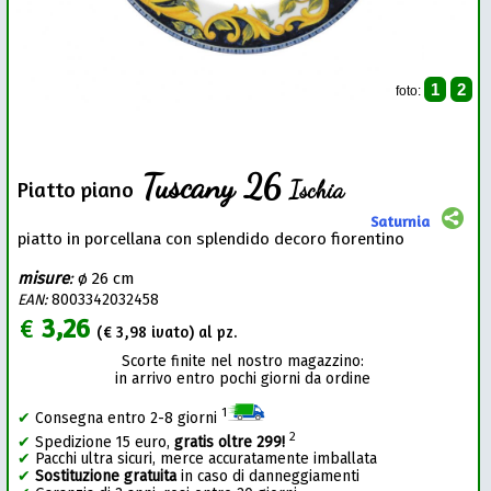
1
2
foto:
Tuscany 26
Ischia
Piatto piano
Saturnia
piatto in porcellana con splendido decoro fiorentino
misure
:
ø 26 cm
EAN:
8003342032458
€
3,26
(€
3,98
ivato) al pz.
Scorte finite nel nostro magazzino:
in arrivo entro pochi giorni da ordine
1
✔
Consegna entro 2-8 giorni
2
✔
Spedizione 15 euro,
gratis oltre 299!
✔
Pacchi ultra sicuri, merce accuratamente imballata
✔
Sostituzione gratuita
in caso di danneggiamenti