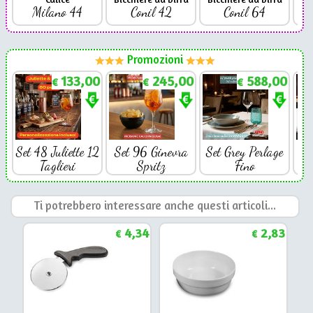
Milano 44
Conil 42
Conil 64
Promozioni
133,00
245,00
588,00
€
€
€
Set 48 Juliette 12
Set 96 Ginevra
Set Grey Perlage
Se
Taglieri
Spritz
Fino
Ti potrebbero interessare anche questi articoli...
4,34
2,83
€
€