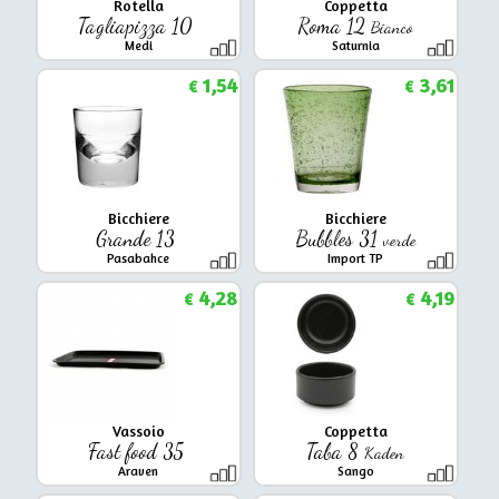
Rotella
Coppetta
Tagliapizza 10
Roma 12
Bianco
Medi
Saturnia
1,54
3,61
€
€
Bicchiere
Bicchiere
Grande 13
Bubbles 31
verde
Pasabahce
Import TP
4,28
4,19
€
€
Vassoio
Coppetta
Fast food 35
Taba 8
Kaden
Araven
Sango