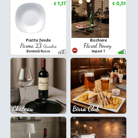
1,17
0,51
€
€
Piatto fondo
Bicchiere
Parma 23
Flared Honey
Quadro
Bormioli Rocco
Import T
Chateau
Birra Club