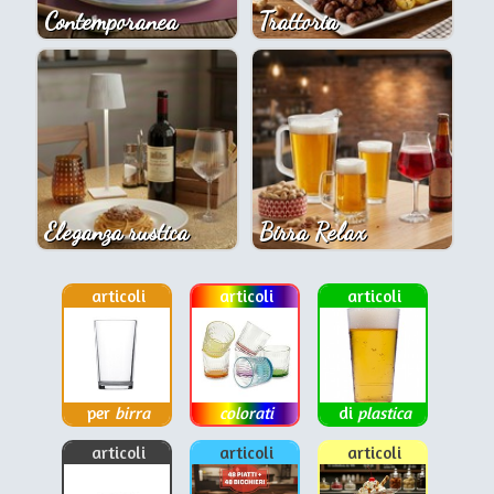
Contemporanea
Trattoria
Eleganza rustica
Birra Relax
articoli
articoli
articoli
per
birra
colorati
di
plastica
articoli
articoli
articoli