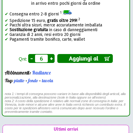
in arrivo entro pochi giorni da ordine
1
✔
Consegna entro 2-8 giorni
2
✔
Spedizione 15 euro,
gratis oltre 299!
✔
Pacchi ultra sicuri, merce accuratamente imballata
✔
Sostituzione gratuita
in caso di danneggiamenti
✔
Garanzia di 2 anni, resi entro 20 giorni
✔
Pagamenti tramite bonifico, carte, wallet
-
+
Aggiungi al
Qnt:
Abbinamenti:
Radiance
Tag:
piatto
•
fondo
•
tavola
nota 1: i tempi di consegna possono variare in base alla disponibilità degli articoli, alla
personalizzazione, alla destinazione (isole in Italia oppure se all'estero)
nota 2: il costo della spedizione è relativo alle normali zone di consegna in italia: per
Venezia, isole minori e alcune altre aree in Italia verrà richiesto un contributo extra. Il
costo per le spedizioni all'estero verrà comunicato dopo aver ricevuto l'ordine o
preventivamente tramite contatto.
Ultimi arrivi