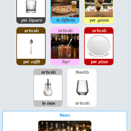
per
liquore
in
Offerta
per
gelato
articoli
articoli
articoli
per
caffè
Top!
per
pizza
articoli
Novità
in
inox
articoli
News