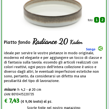
1
2
foto:
Radiance 20
Kaden
Piatto fondo
Sango
ideale per servire le vostre pietanze in modo originale,
moderno ed elegante e per aggiungere un tocco di classe e
di fantasia sulla tavola. essendo gli articoli realizzati con
colori reattivi, ogni pezzo dell'intera collezione è unico e
diverso dagli altri, le eventuali imperfezioni estetiche non
sono, pertanto, da considerarsi un difetto ma una
peculiarità del tipo di lavorazione.
misure
:
h 4,2 - ø 20 cm
EAN:
8010415220735
€
7,43
(€
9,06
ivato) al pz.
Scorte finite nel nostro magazzino: