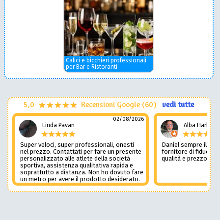
Calici e bicchieri professionali
per Bar e Ristoranti
5,0
Recensioni Google (60)
vedi tutte
02/08/2026
Linda Pavan
Alba Harley
Super veloci, super professionali, onesti
Daniel sempre il num
nel prezzo. Contattati per fare un presente
fornitore di fiducia c
personalizzato alle atlete della società
qualità e prezzo non
sportiva, assistenza qualitativa rapida e
soprattutto a distanza. Non ho dovuto fare
un metro per avere il prodotto desiderato.
Una assistenza del genere è rara e
preziosa. Credo li contatterò ancora in
futuro