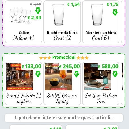
1,54
1,75
€
2,69
€
€
2,39
€
Calice
Bicchiere da birra
Bicchiere da birra
Milano 44
Conil 42
Conil 64
Promozioni
133,00
245,00
588,00
€
€
€
Set 48 Juliette 12
Set 96 Ginevra
Set Grey Perlage
Se
Taglieri
Spritz
Fino
Ti potrebbero interessare anche questi articoli...
1,10
2,03