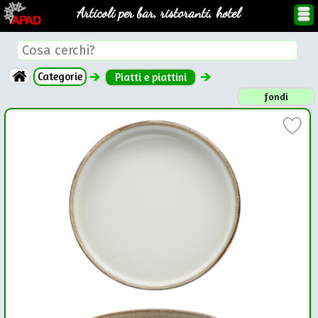
Articoli per bar, ristoranti, hotel
Categorie
Piatti e piattini
fondi