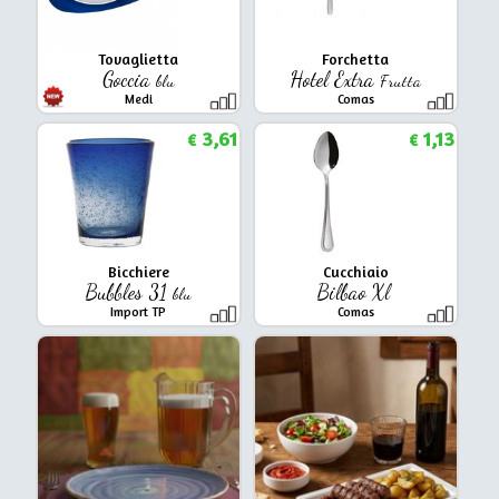
Tovaglietta
Forchetta
Goccia
Hotel Extra
blu
Frutta
Medi
Comas
3,61
1,13
€
€
Bicchiere
Cucchiaio
Bubbles 31
Bilbao Xl
blu
Import TP
Comas