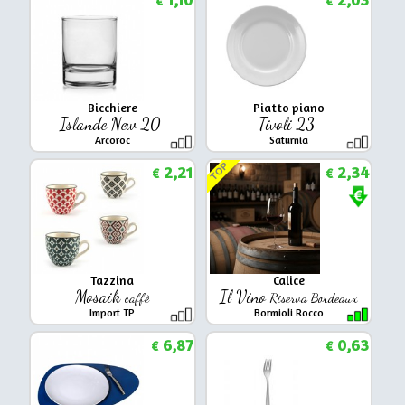
€
€
Bicchiere
Piatto piano
Islande New 20
Tivoli 23
Arcoroc
Saturnia
TOP
2,21
2,34
€
€
Tazzina
Calice
Mosaik
Il Vino
caffè
Riserva Bordeaux
Import TP
Bormioli Rocco
6,87
0,63
€
€