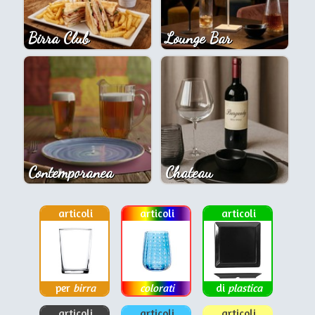
Birra Club
Lounge Bar
Contemporanea
Chateau
articoli
articoli
articoli
per
birra
colorati
di
plastica
articoli
articoli
articoli