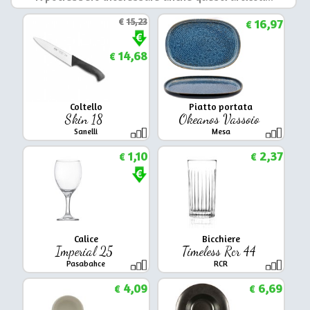
€
15,23
16,97
€
14,68
€
Coltello
Piatto portata
Skin 18
Okeanos Vassoio
Sanelli
Mesa
1,10
2,37
€
€
Calice
Bicchiere
Imperial 25
Timeless Rcr 44
Pasabahce
RCR
4,09
6,69
€
€