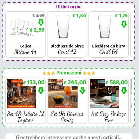
Ultimi arrivi
1,54
1,75
€
2,69
€
€
2,39
€
Calice
Bicchiere da birra
Bicchiere da birra
Milano 44
Conil 42
Conil 64
Promozioni
133,00
245,00
588,00
€
€
€
Set 48 Juliette 12
Set 96 Ginevra
Set Grey Perlage
Se
Taglieri
Spritz
Fino
Ti potrebbero interessare anche questi articoli...