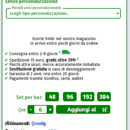
senza personalizzazione
Rendili unici personalizzandoli:
Scorte finite nel nostro magazzino:
in arrivo entro pochi giorni da ordine
1
✔
Consegna entro 2-8 giorni
2
✔
Spedizione 15 euro,
gratis oltre 299!
✔
Pacchi ultra sicuri, merce accuratamente imballata
✔
Sostituzione gratuita
in caso di danneggiamenti
✔
Garanzia di 2 anni, resi entro 20 giorni
✔
Pagamenti tramite bonifico, carte, wallet
48
96
192
384
Set per bar:
-
+
Aggiungi al
Qnt:
Abbinamenti:
Granity