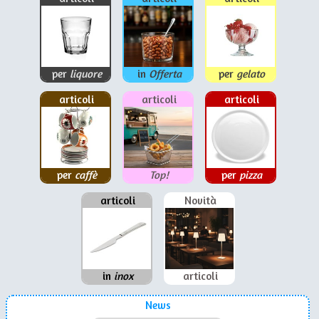
per
liquore
in
Offerta
per
gelato
articoli
articoli
articoli
per
caffè
Top!
per
pizza
articoli
Novità
in
inox
articoli
News