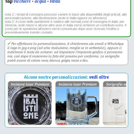
Tag:
bicchiere
•
acqua
•
bibita
nota 1: i tempi di consegna possono variare in base alla disponibilità degli articoli, alla
personalizzazione, alla destinazione (isole in Italia oppure se all'estero)
nota 2: il costo della spedizione è relativo alle normali zone di consegna in italia: per
Venezia, isole minori e alcune altre aree in Italia verrà richiesto un contributo extra. Il
costo per le spedizioni all'estero verrà comunicato dopo aver ricevuto l'ordine o
preventivamente tramite contatto.
✓
Per effettuare la personalizzazione, ti chiederemo via email o WhatsApp
il logo in jpg o png (ad alta risoluzione, meglio se in vettoriale), oppure ci
indicherai il testo da scrivere: ad impostare l'impianto grafico ci pensiamo
noi, così dopo ti invieremo la foto del provino per conferma. La serigrafia
potrà essere di colore nero, bianco, grigio, rosso o blu.
Alcune nostre personalizzazioni:
vedi altre
Incisione laser Premium
Incisione laser Premium
Serigrafia ad un 