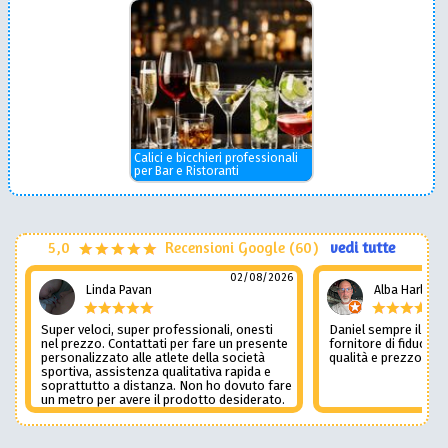
Calici e bicchieri professionali
per Bar e Ristoranti
5,0
Recensioni Google (60)
vedi tutte
02/08/2026
Linda Pavan
Alba Harley
Super veloci, super professionali, onesti
Daniel sempre il num
nel prezzo. Contattati per fare un presente
fornitore di fiducia c
personalizzato alle atlete della società
qualità e prezzo non
sportiva, assistenza qualitativa rapida e
soprattutto a distanza. Non ho dovuto fare
un metro per avere il prodotto desiderato.
Una assistenza del genere è rara e
preziosa. Credo li contatterò ancora in
futuro