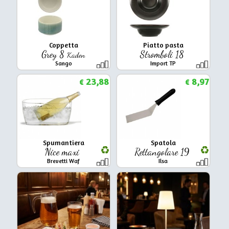
Coppetta
Piatto pasta
Grey 8
Stromboli 18
Kaden
Sango
Import TP
23,88
8,97
€
€
Spumantiera
Spatola
Nice maxi
Rettangolare 19
Brevetti Waf
Ilsa