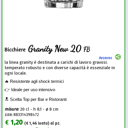
Granity New 20
FB
Bicchiere
Arcoroc
la linea granity è destinata a carichi di lavoro gravosi.
temperato robusto e con diverse capacità è essenziale in
ogni locale.
🔥 Resistente agli shock termici
👉 Ideale per uso intensivo
🔝 Scelta Top per Bar e Ristoranti
misure
:
20 cl - h 8,1 - ø 8 cm
EAN:
883314398472
€
1,20
(€
1,46
ivato) al pz.