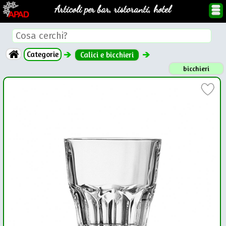
Articoli per bar, ristoranti, hotel
Categorie
Calici e bicchieri
bicchieri