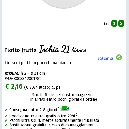
1
2
foto:
Ischia 21
bianco
Piatto frutta
Saturnia
Linea di piatti in porcellana bianca
misure
:
h 2 - ø 21 cm
EAN:
8003342001782
€
2,16
(€
2,64
ivato) al pz.
Scorte finite nel nostro magazzino:
in arrivo entro pochi giorni da ordine
1
✔
Consegna entro 2-8 giorni
2
✔
Spedizione 15 euro,
gratis oltre 299!
✔
Pacchi ultra sicuri, merce accuratamente imballata
✔
Sostituzione gratuita
in caso di danneggiamenti