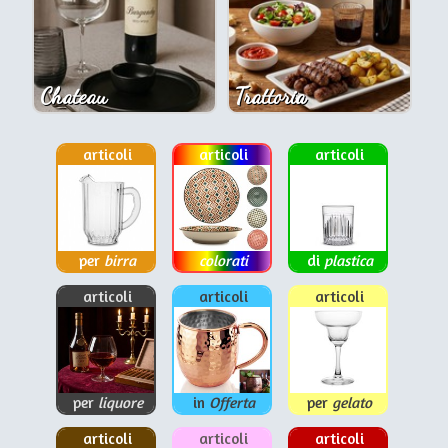
Chateau
Trattoria
articoli
articoli
articoli
per
birra
colorati
di
plastica
articoli
articoli
articoli
per
liquore
in
Offerta
per
gelato
articoli
articoli
articoli