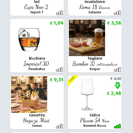
Set
Insalatiera
Cups New 2
Roma 18
Bianco
Import T
Saturnia
1,04
3,58
€
€
Bicchiere
Tagliere
Imperial 30
Bamboo 31
rettangolare
Pasabahce
Kesper
TOP
9,31
€
2,53
€
2,48
€
Cassetta
Calice
Hogaza Mini
Planeo 54
Nexo
Comas
Bormioli Rocco