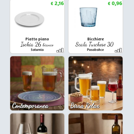
2,16
0,96
€
€
Piatto piano
Bicchiere
Ischia 26
Scala Turchese 30
bianco
Saturnia
Pasabahce
Contemporanea
Birra Relax