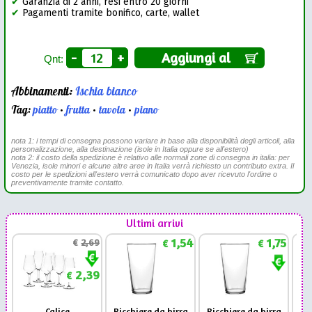
✔
Garanzia di 2 anni, resi entro 20 giorni
✔
Pagamenti tramite bonifico, carte, wallet
-
+
Aggiungi al
Qnt:
Abbinamenti:
Ischia bianco
Tag:
piatto
•
frutta
•
tavola
•
piano
nota 1: i tempi di consegna possono variare in base alla disponibilità degli articoli, alla
personalizzazione, alla destinazione (isole in Italia oppure se all'estero)
nota 2: il costo della spedizione è relativo alle normali zone di consegna in italia: per
Venezia, isole minori e alcune altre aree in Italia verrà richiesto un contributo extra. Il
costo per le spedizioni all'estero verrà comunicato dopo aver ricevuto l'ordine o
preventivamente tramite contatto.
Ultimi arrivi
1,54
1,75
€
2,69
€
€
2,39
€
Calice
Bicchiere da birra
Bicchiere da birra