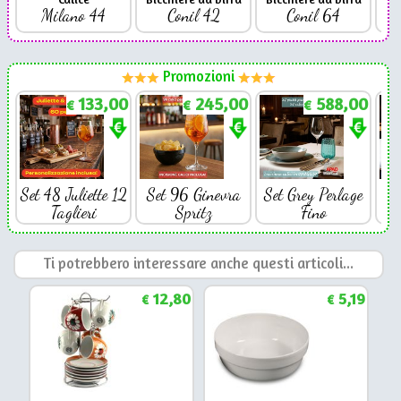
Milano 44
Conil 42
Conil 64
Promozioni
133,00
245,00
588,00
€
€
€
Set 48 Juliette 12
Set 96 Ginevra
Set Grey Perlage
Se
Taglieri
Spritz
Fino
Ti potrebbero interessare anche questi articoli...
12,80
5,19
€
€