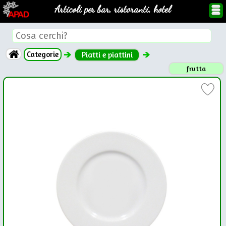
Articoli per bar, ristoranti, hotel
Categorie
Piatti e piattini
frutta