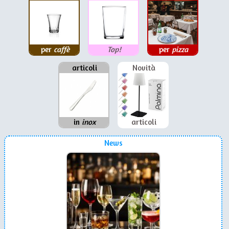
per
caffè
Top!
per
pizza
articoli
Novità
in
inox
articoli
News