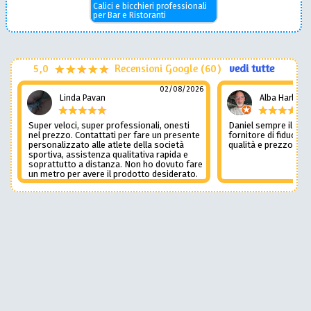
Calici e bicchieri professionali
per Bar e Ristoranti
5,0
Recensioni Google (60)
vedi tutte
02/08/2026
Linda Pavan
Alba Harley
Super veloci, super professionali, onesti
Daniel sempre il num
nel prezzo. Contattati per fare un presente
fornitore di fiducia c
personalizzato alle atlete della società
qualità e prezzo non
sportiva, assistenza qualitativa rapida e
soprattutto a distanza. Non ho dovuto fare
un metro per avere il prodotto desiderato.
Una assistenza del genere è rara e
preziosa. Credo li contatterò ancora in
futuro