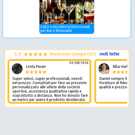
Calici e bicchieri professionali
per Bar e Ristoranti
5,0
Recensioni Google (60)
vedi tutte
02/08/2026
Linda Pavan
Alba Harley
Super veloci, super professionali, onesti
Daniel sempre il num
nel prezzo. Contattati per fare un presente
fornitore di fiducia c
personalizzato alle atlete della società
qualità e prezzo non
sportiva, assistenza qualitativa rapida e
soprattutto a distanza. Non ho dovuto fare
un metro per avere il prodotto desiderato.
Una assistenza del genere è rara e
preziosa. Credo li contatterò ancora in
futuro