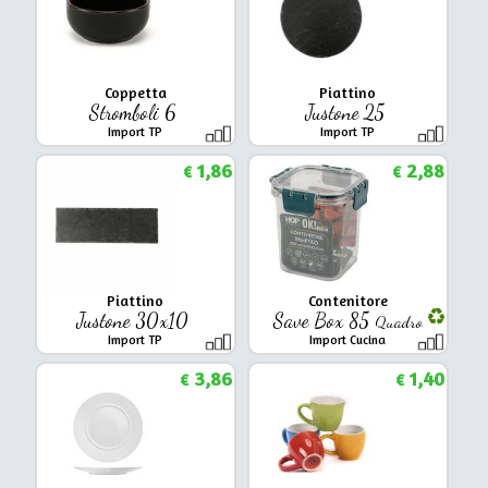
Coppetta
Piattino
Stromboli 6
Justone 25
Import TP
Import TP
1,86
2,88
€
€
Piattino
Contenitore
Justone 30x10
Save Box 85
Quadro
Import TP
Import Cucina
3,86
1,40
€
€