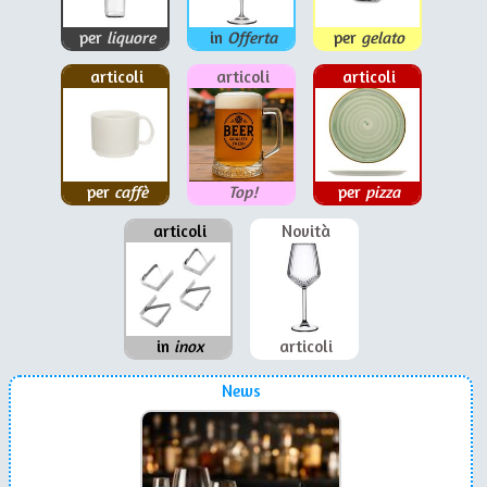
per
liquore
in
Offerta
per
gelato
articoli
articoli
articoli
per
caffè
Top!
per
pizza
articoli
Novità
in
inox
articoli
News