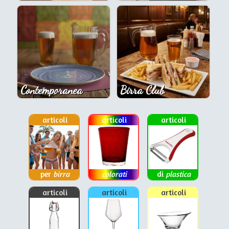
Contemporanea
Birra Club
articoli
articoli
articoli
per
birra
colorati
di
plastica
articoli
articoli
articoli