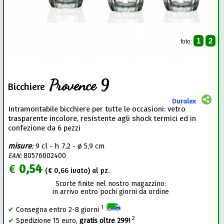
1
2
foto:
Provence 9
Bicchiere
Duralex
Intramontabile bicchiere per tutte le occasioni: vetro
trasparente incolore, resistente agli shock termici ed in
confezione da 6 pezzi
misure
:
9 cl - h 7,2 - ø 5,9 cm
EAN:
80576002400
€
0,54
(€
0,66
ivato) al pz.
Scorte finite nel nostro magazzino:
in arrivo entro pochi giorni da ordine
1
✔
Consegna entro 2-8 giorni
2
✔
Spedizione 15 euro,
gratis oltre 299!