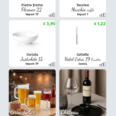
Piatto frutta
Tazzina
Florence 22
Marchio
caffè
Import TP
Import T
3,95
1,22
€
€
Ciotola
Coltello
Justwhite 15
Hotel Extra 19
Frutta
Import TP
Comas
Birra Relax
Chateau