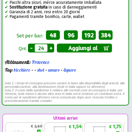
✔
Pacchi ultra sicuri, merce accuratamente imballata
✔
Sostituzione gratuita
in caso di danneggiamenti
✔
Garanzia di 2 anni, resi entro 20 giorni
✔
Pagamenti tramite bonifico, carte, wallet
48
96
192
384
Set per bar:
-
+
Aggiungi al
Qnt:
Abbinamenti:
Provence
Tag:
bicchiere
•
•
shot
•
amaro
•
liquore
nota 1: i tempi di consegna possono variare in base alla disponibilità degli articoli, alla
personalizzazione, alla destinazione (isole in Italia oppure se all'estero)
nota 2: il costo della spedizione è relativo alle normali zone di consegna in italia: per
Venezia, isole minori e alcune altre aree in Italia verrà richiesto un contributo extra. Il
costo per le spedizioni all'estero verrà comunicato dopo aver ricevuto l'ordine o
preventivamente tramite contatto.
Ultimi arrivi
1,54
1,75
€
2,69
€
€