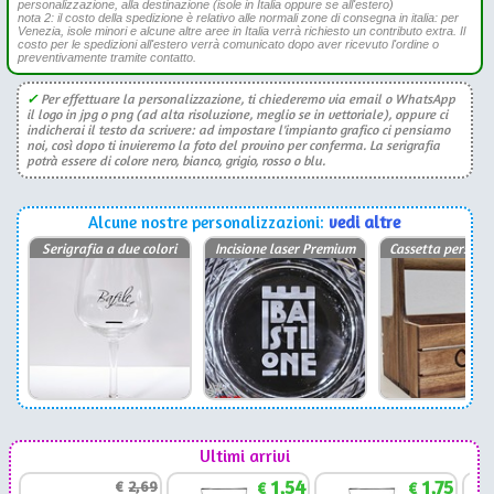
personalizzazione, alla destinazione (isole in Italia oppure se all'estero)
nota 2: il costo della spedizione è relativo alle normali zone di consegna in italia: per
Venezia, isole minori e alcune altre aree in Italia verrà richiesto un contributo extra. Il
costo per le spedizioni all'estero verrà comunicato dopo aver ricevuto l'ordine o
preventivamente tramite contatto.
✓
Per effettuare la personalizzazione, ti chiederemo via email o WhatsApp
il logo in jpg o png (ad alta risoluzione, meglio se in vettoriale), oppure ci
indicherai il testo da scrivere: ad impostare l'impianto grafico ci pensiamo
noi, così dopo ti invieremo la foto del provino per conferma. La serigrafia
potrà essere di colore nero, bianco, grigio, rosso o blu.
Alcune nostre personalizzazioni:
vedi altre
Serigrafia a due colori
Incisione laser Premium
Cassetta persona
Ultimi arrivi
1,54
1,75
€
2,69
€
€