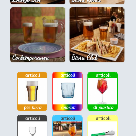
Contemporanea
Birra Club
articoli
articoli
articoli
per
birra
colorati
di
plastica
articoli
articoli
articoli