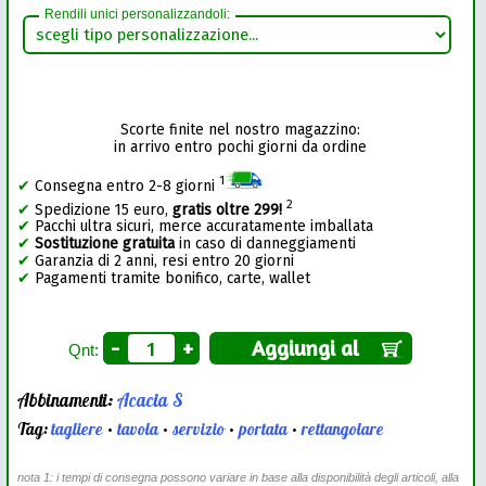
Rendili unici personalizzandoli:
Scorte finite nel nostro magazzino:
in arrivo entro pochi giorni da ordine
1
✔
Consegna entro 2-8 giorni
2
✔
Spedizione 15 euro,
gratis oltre 299!
✔
Pacchi ultra sicuri, merce accuratamente imballata
✔
Sostituzione gratuita
in caso di danneggiamenti
✔
Garanzia di 2 anni, resi entro 20 giorni
✔
Pagamenti tramite bonifico, carte, wallet
-
+
Aggiungi al
Qnt:
Abbinamenti:
Acacia S
Tag:
tagliere
•
tavola
•
servizio
•
portata
•
rettangolare
nota 1: i tempi di consegna possono variare in base alla disponibilità degli articoli, alla