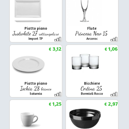
Piatto piano
Flute
Justwhite 27
Princesa New 15
rettangolare
Import TP
Arcoroc
3,12
1,06
€
€
Piatto piano
Bicchiere
Ischia 28
Cortina 25
bianco
Saturnia
Bormioli Rocco
1,25
2,97
€
€