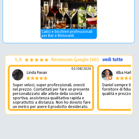
Calici e bicchieri professionali
per Bar e Ristoranti
5,0
Recensioni Google (60)
vedi tutte
02/08/2026
Linda Pavan
Alba Harley
Super veloci, super professionali, onesti
Daniel sempre il num
nel prezzo. Contattati per fare un presente
fornitore di fiducia c
personalizzato alle atlete della società
qualità e prezzo non
sportiva, assistenza qualitativa rapida e
soprattutto a distanza. Non ho dovuto fare
un metro per avere il prodotto desiderato.
Una assistenza del genere è rara e
preziosa. Credo li contatterò ancora in
futuro