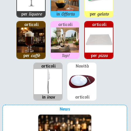
per
liquore
in
Offerta
per
gelato
articoli
articoli
articoli
per
caffè
Top!
per
pizza
articoli
Novità
in
inox
articoli
News