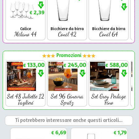
2,39
€
Calice
Bicchiere da birra
Bicchiere da birra
Milano 44
Conil 42
Conil 64
Promozioni
133,00
245,00
588,00
€
€
€
Set 48 Juliette 12
Set 96 Ginevra
Set Grey Perlage
Se
Taglieri
Spritz
Fino
Ti potrebbero interessare anche questi articoli...
6,69
1,79
€
€