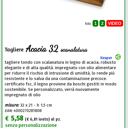
1
2
VIDEO
foto:
Acacia 32
scanalatura
Tagliere
Kesper
tagliere tondo con scalanatura in legno di acacia, robusto
elegante e di alta qualità. impregnato con olio alimentare
per ridurre il rischio di intrusione di umidità, lo rende più
resistente e lo salva da una contaminazione precoce.
certificato fsc, il legno proviene da boschi gestiti in modo
sostenibile. Se personalizzato, verrà nuovamente
impregnato di olio
misure
:
32 x 21 - h 1,5 cm
EAN:
4000270281808
€
5,58
(€
6,81
ivato) al pz.
senza personalizzazione