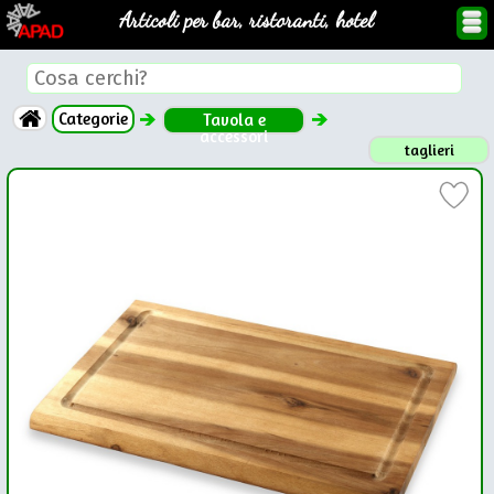
Articoli per bar, ristoranti, hotel
Categorie
Tavola e
accessori
taglieri