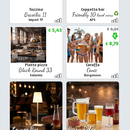
Tazzina
Coppetta bar
Brasilia 11
Friendly 10
bowl nera
Import TP
APS
5,43
€
9,04
€
8,79
€
Piatto pizza
Caraffa
Black Round 33
Conic
Saturnia
Borgonovo
Lounge Bar
Birra Relax