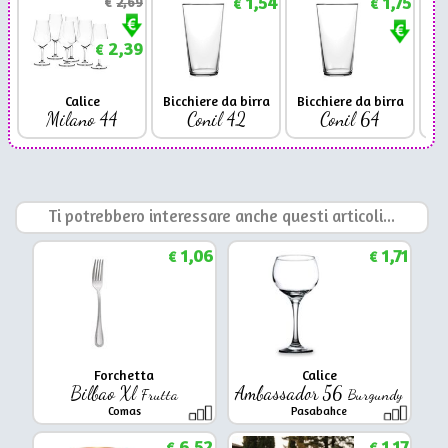
1,54
1,75
€
2,69
€
€
2,39
€
Calice
Bicchiere da birra
Bicchiere da birra
Milano 44
Conil 42
Conil 64
Ti potrebbero interessare anche questi articoli...
1,06
1,71
€
€
Forchetta
Calice
Bilbao Xl
Ambassador 56
Frutta
Burgundy
Comas
Pasabahce
6,52
1,17
€
€