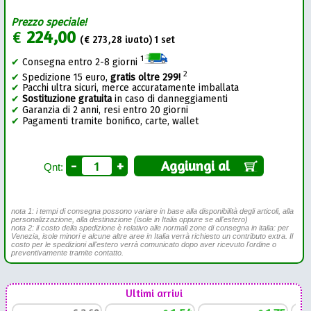
Prezzo speciale!
€
224,00
(€
273,28
ivato) 1 set
1
✔
Consegna entro 2-8 giorni
2
✔
Spedizione 15 euro,
gratis oltre 299!
✔
Pacchi ultra sicuri, merce accuratamente imballata
✔
Sostituzione gratuita
in caso di danneggiamenti
✔
Garanzia di 2 anni, resi entro 20 giorni
✔
Pagamenti tramite bonifico, carte, wallet
-
+
Aggiungi al
Qnt:
nota 1: i tempi di consegna possono variare in base alla disponibilità degli articoli, alla
personalizzazione, alla destinazione (isole in Italia oppure se all'estero)
nota 2: il costo della spedizione è relativo alle normali zone di consegna in italia: per
Venezia, isole minori e alcune altre aree in Italia verrà richiesto un contributo extra. Il
costo per le spedizioni all'estero verrà comunicato dopo aver ricevuto l'ordine o
preventivamente tramite contatto.
Ultimi arrivi