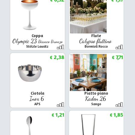
Coppa
Flute
Olympic 23
Calypso fluttino
Bianco Bronzo
Stölzle Lausitz
Bormioli Rocco
2,38
7,71
€
€
Ciotola
Piatto piano
Inox 6
Kaden 26
APS
Sango
1,21
1,85
€
€