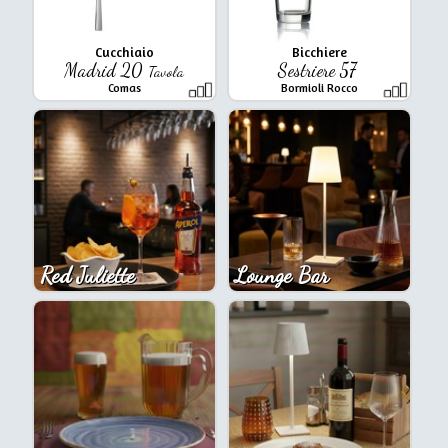
Cucchiaio
Bicchiere
Madrid 20
Sestriere 57
Tavola
Comas
Bormioli Rocco
Red Juliette
Lounge Bar