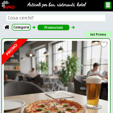
Articoli per bar, ristoranti, hotel
Categorie
Promozioni
Set Promo
PROMO