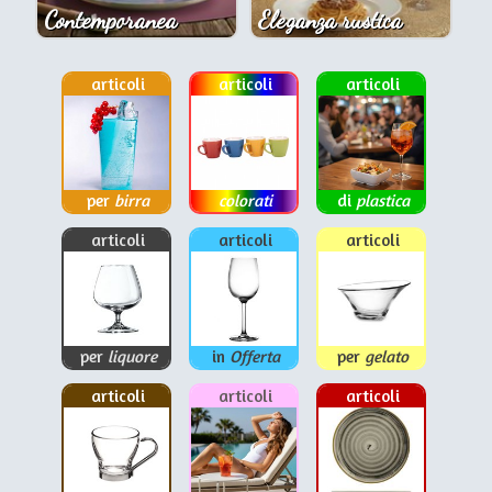
Contemporanea
Eleganza rustica
articoli
articoli
articoli
per
birra
colorati
di
plastica
articoli
articoli
articoli
per
liquore
in
Offerta
per
gelato
articoli
articoli
articoli