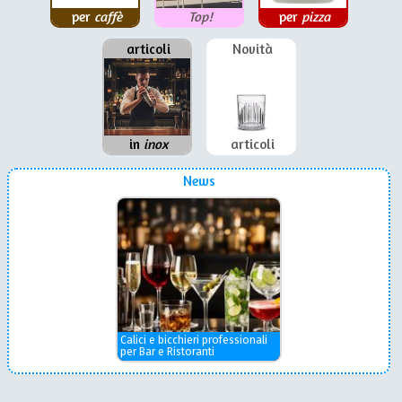
per
caffè
Top!
per
pizza
articoli
Novità
in
inox
articoli
News
Calici e bicchieri professionali
per Bar e Ristoranti