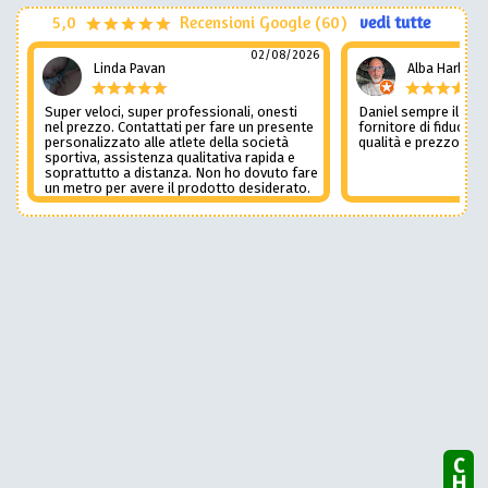
5,0
Recensioni Google (60)
vedi tutte
02/08/2026
Linda Pavan
Alba Harley
Super veloci, super professionali, onesti
Daniel sempre il num
nel prezzo. Contattati per fare un presente
fornitore di fiducia c
personalizzato alle atlete della società
qualità e prezzo non
sportiva, assistenza qualitativa rapida e
soprattutto a distanza. Non ho dovuto fare
un metro per avere il prodotto desiderato.
Una assistenza del genere è rara e
preziosa. Credo li contatterò ancora in
futuro
CHAT