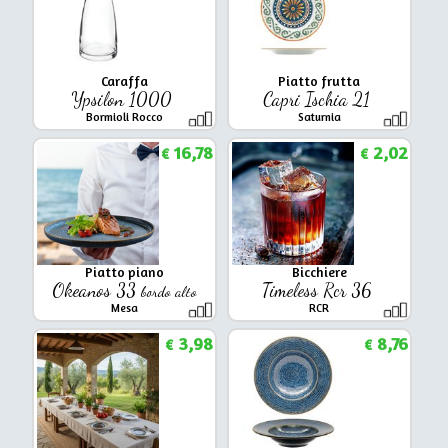
Caraffa
Piatto frutta
Ypsilon 1000
Capri Ischia 21
Bormioli Rocco
Saturnia
16,78
2,02
€
€
Piatto piano
Bicchiere
Okeanos 33
Timeless Rcr 36
bordo alto
Mesa
RCR
3,98
8,76
€
€