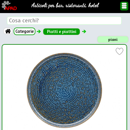
Articoli per bar, ristoranti, hotel
Categorie
Piatti e piattini
piani