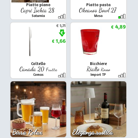
Piatto piano
Piatto pasta
Capri Ischia 28
Okeanos Bowl 27
Saturnia
Mesa
€
1,71
4,89
€
1,66
€
Coltello
Bicchiere
Canada 20
Rialto
Frutta
Rosso
Comas
Import TP
Birra Relax
Eleganza rustica