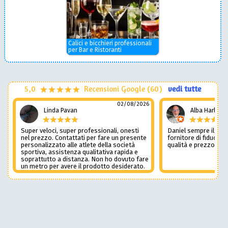
Calici e bicchieri professionali
per Bar e Ristoranti
5,0
Recensioni Google (60)
vedi tutte
02/08/2026
Linda Pavan
Alba Harley
Super veloci, super professionali, onesti
Daniel sempre il num
nel prezzo. Contattati per fare un presente
fornitore di fiducia c
personalizzato alle atlete della società
qualità e prezzo non
sportiva, assistenza qualitativa rapida e
soprattutto a distanza. Non ho dovuto fare
un metro per avere il prodotto desiderato.
Una assistenza del genere è rara e
preziosa. Credo li contatterò ancora in
futuro