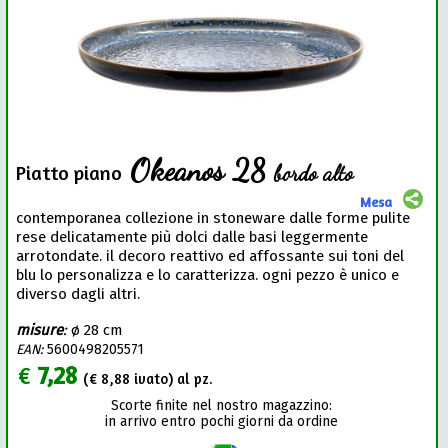
Okeanos 28
bordo alto
Piatto piano
Mesa
contemporanea collezione in stoneware dalle forme pulite
rese delicatamente più dolci dalle basi leggermente
arrotondate. il decoro reattivo ed affossante sui toni del
blu lo personalizza e lo caratterizza. ogni pezzo è unico e
diverso dagli altri.
misure
:
ø 28 cm
EAN:
5600498205571
€
7,28
(€
8,88
ivato) al pz.
Scorte finite nel nostro magazzino:
in arrivo entro pochi giorni da ordine