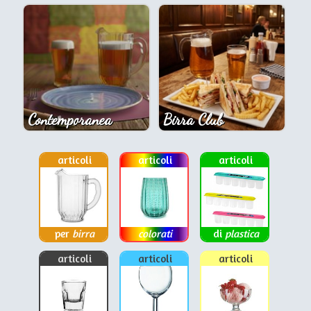
Contemporanea
Birra Club
articoli
articoli
articoli
per
birra
colorati
di
plastica
articoli
articoli
articoli