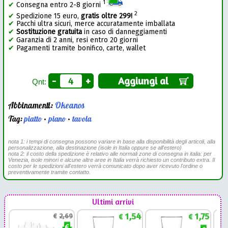
1
✔
Consegna entro 2-8 giorni
2
✔
Spedizione 15 euro,
gratis oltre 299!
✔
Pacchi ultra sicuri, merce accuratamente imballata
✔
Sostituzione gratuita
in caso di danneggiamenti
✔
Garanzia di 2 anni, resi entro 20 giorni
✔
Pagamenti tramite bonifico, carte, wallet
-
+
Aggiungi al
Qnt:
Abbinamenti:
Okeanos
Tag:
piatto
•
piano
•
tavola
nota 1: i tempi di consegna possono variare in base alla disponibilità degli articoli, alla
personalizzazione, alla destinazione (isole in Italia oppure se all'estero)
nota 2: il costo della spedizione è relativo alle normali zone di consegna in italia: per
Venezia, isole minori e alcune altre aree in Italia verrà richiesto un contributo extra. Il
costo per le spedizioni all'estero verrà comunicato dopo aver ricevuto l'ordine o
preventivamente tramite contatto.
Ultimi arrivi
1,54
1,75
€
2,69
€
€