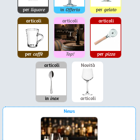
per
liquore
in
Offerta
per
gelato
articoli
articoli
articoli
per
caffè
Top!
per
pizza
articoli
Novità
in
inox
articoli
News