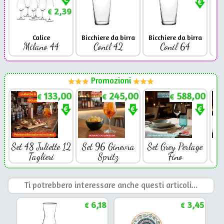
2,39
€
Calice
Bicchiere da birra
Bicchiere da birra
Milano 44
Conil 42
Conil 64
Promozioni
133,00
245,00
588,00
€
€
€
Set 48 Juliette 12
Set 96 Ginevra
Set Grey Perlage
Se
Taglieri
Spritz
Fino
Ti potrebbero interessare anche questi articoli...
6,18
3,45
€
€