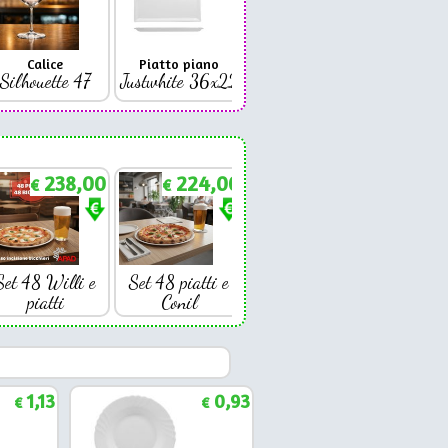
Calice
Piatto piano
Bicchiere
Bicc
Silhouette 47
Justwhite 36x22
Premium 42
Coniq
238,00
224,00
€
€
Set 48 Willi e
Set 48 piatti e
piatti
Conil
1,13
0,93
€
€