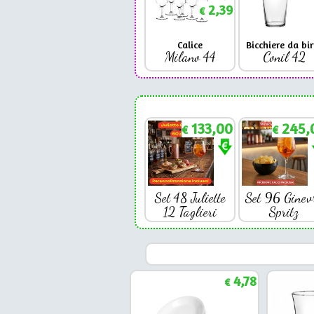
2,39
€
Calice
Bicchiere da bir
Milano 44
Conil 42
133,00
245,
€
€
Set 48 Juliette
Set 96 Ginev
12 Taglieri
Spritz
4,78
€