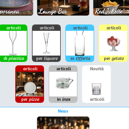
poranea
Lounge Bar
Red Juliette
articoli
articoli
articoli
articoli
di
plastica
per
liquore
in
Offerta
per
gelato
articoli
articoli
Novità
per
pizza
in
inox
articoli
News