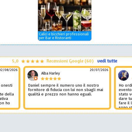
Calici e bicchieri professionali
per Bar e Ristoranti
5,0
Recensioni Google (60)
vedi tutte
02/08/2026
20/07/2026
Alba Harley
 onesti
Daniel sempre il numero uno il nostro
Ho ordi
n
fornitore di fiducia con lui non sbagli mai
evento
te della
qualità e prezzo non hanno eguali.
stato 
ativa
dare tu
Non ho
fare il
l
sono st
nza del
tutto i
i
Non pub
sorpre
la rec
Potessi