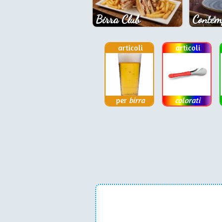
Birra Club
Contem
articoli
articoli
per
birra
colorati