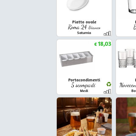
Piatto ovale
Roma 24
B
Bianco
Saturnia
18,03
€
Portacondimenti
5 scomparti
Novece
Medi
Bo