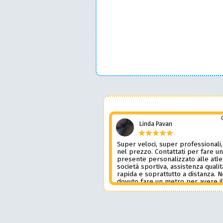
Linda Pavan
Super veloci, super professionali,
nel prezzo. Contattati per fare u
presente personalizzato alle atle
società sportiva, assistenza qualit
rapida e soprattutto a distanza. 
dovuto fare un metro per avere i
prodotto desiderato. Una assiste
genere è rara e preziosa. Credo l
contatterò ancora in futuro