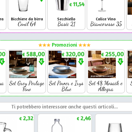
11,54
€
ra
Bicchiere da birra
Secchiello
Calice Vino
Conil 64
Basic 21
Biancorosso 35
Promozioni
00
588,00
320,00
255,00
€
€
€
ra
Set Grey Perlage
Set Power e Irys
Set 48 Mosaik e
Fino
Blue
Allegra
Ti potrebbero interessare anche questi articoli...
2,32
2,46
€
€