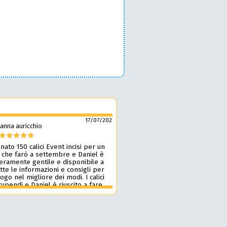
17/07/2026
anna auricchio
silvio pozzobon
nato 150 calici Event incisi per un
Daniel è fantastico! 🙌 Ci ha r
 che farò a settembre e Daniel è
bellissimi bicchieri personaliz
veramente gentile e disponibile a
nostro marchio, oltre a taglie
tte le informazioni e consigli per
ottima qualità. 🪵🍷 Lavora d
 logo nel migliore dei modi. I calici
benissimo, è super veloce ⚡ 
upendi e Daniel è riuscito a fare
onestissimi e molto competiti
n pochissimi giorni accontentandomi.
professionista che consiglia
blico le foto perché voglio sia una
assolutamente! 🔝✨
sa per i partecipanti ma aggiornerò
ensione appena passato l’evento.
 dare 10 stelle lo farei. Grazie