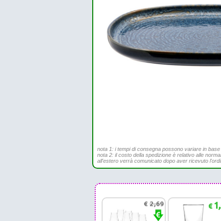
nota 1: i tempi di consegna possono variare in base all
nota 2: il costo della spedizione è relativo alle norma
all'estero verrà comunicato dopo aver ricevuto l'ord
€
2,69
1
€