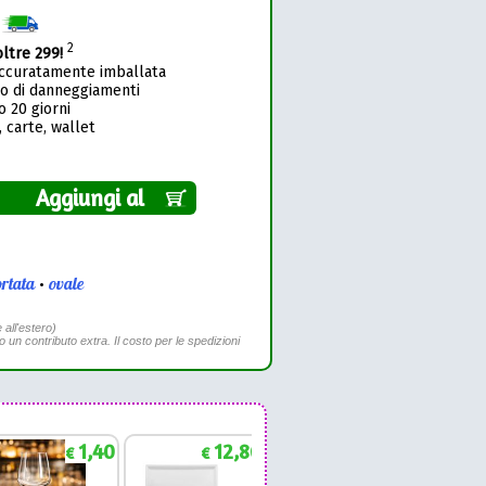
1
2
oltre 299!
accuratamente imballata
so di danneggiamenti
o 20 giorni
 carte, wallet
Aggiungi al
rtata
•
ovale
 all'estero)
to un contributo extra. Il costo per le spedizioni
1,40
12,86
1,88
€
€
€