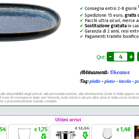
✔
Consegna entro 2-8 giorni
✔
Spedizione 15 euro,
gratis 
✔
Pacchi ultra sicuri, merce 
✔
Sostituzione gratuita
in ca
✔
Garanzia di 2 anni, resi entr
✔
Pagamenti tramite bonifico,
-
+
Qnt:
Abbinamenti:
Okeanos
Tag:
piatto
•
piano
•
tavola
•
po
a disponibilità degli articoli, alla personalizzazione, alla destinazione (isole in Italia oppure se
li zone di consegna in italia: per Venezia, isole minori e alcune altre aree in Italia verrà richies
ine o preventivamente tramite contatto.
Ultimi arrivi
,54
1,75
€
12,54
1,48
€
€