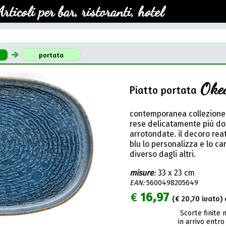
Articoli per bar, ristoranti, hotel
portata
Okea
Piatto portata
contemporanea collezione 
rese delicatamente più do
arrotondate. il decoro reat
blu lo personalizza e lo ca
diverso dagli altri.
misure
:
33 x 23 cm
EAN:
5600498205649
€
16,97
(€
20,70
ivato) 
Scorte finite 
in arrivo entro