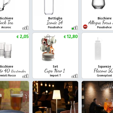
Bicchiere
Bottiglia
Bicchiere
ock Tea
Iconic 54
Allegra Focus
Arcoroc
Pasabahce
Pasabahce
2,05
12,80
€
€
Bicchiere
Set
Squeeze
nto 40
Cups New 1
Flacone 5
Bartender
rmioli Rocco
Import T
Cosmoplast