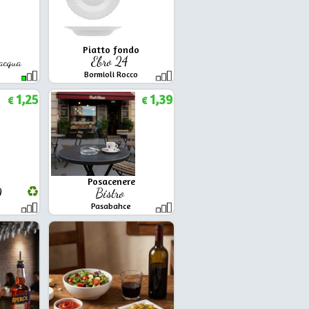
Piatto fondo
Ebro 24
acqua
Bormioli Rocco
1,25
1,39
€
€
Posacenere
0
Bistro
Pasabahce