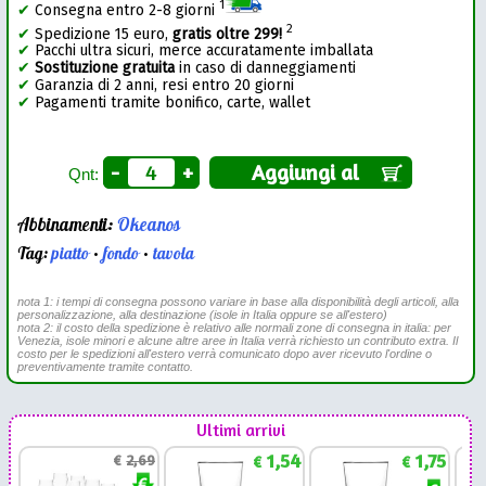
1
✔
Consegna entro 2-8 giorni
2
✔
Spedizione 15 euro,
gratis oltre 299!
✔
Pacchi ultra sicuri, merce accuratamente imballata
✔
Sostituzione gratuita
in caso di danneggiamenti
✔
Garanzia di 2 anni, resi entro 20 giorni
✔
Pagamenti tramite bonifico, carte, wallet
-
+
Aggiungi al
Qnt:
Abbinamenti:
Okeanos
Tag:
piatto
•
fondo
•
tavola
nota 1: i tempi di consegna possono variare in base alla disponibilità degli articoli, alla
personalizzazione, alla destinazione (isole in Italia oppure se all'estero)
nota 2: il costo della spedizione è relativo alle normali zone di consegna in italia: per
Venezia, isole minori e alcune altre aree in Italia verrà richiesto un contributo extra. Il
costo per le spedizioni all'estero verrà comunicato dopo aver ricevuto l'ordine o
preventivamente tramite contatto.
Ultimi arrivi
1,54
1,75
€
2,69
€
€