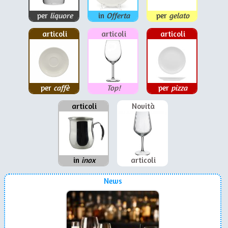
per
liquore
in
Offerta
per
gelato
articoli
articoli
articoli
per
caffè
Top!
per
pizza
articoli
Novità
in
inox
articoli
News