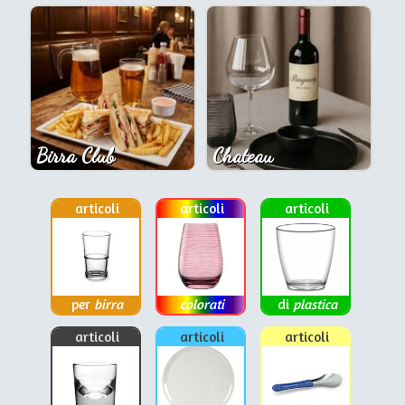
Birra Club
Chateau
articoli
articoli
articoli
per
birra
colorati
di
plastica
articoli
articoli
articoli