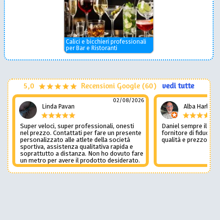
Calici e bicchieri professionali
per Bar e Ristoranti
5,0
Recensioni Google (60)
vedi tutte
02/08/2026
Linda Pavan
Alba Harley
Super veloci, super professionali, onesti
Daniel sempre il num
nel prezzo. Contattati per fare un presente
fornitore di fiducia c
personalizzato alle atlete della società
qualità e prezzo non
sportiva, assistenza qualitativa rapida e
soprattutto a distanza. Non ho dovuto fare
un metro per avere il prodotto desiderato.
Una assistenza del genere è rara e
preziosa. Credo li contatterò ancora in
futuro