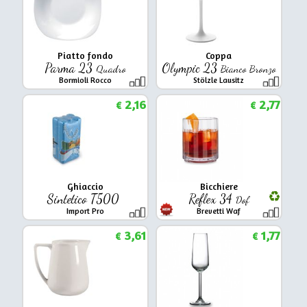
Piatto fondo
Coppa
Parma 23
Olympic 23
Quadro
Bianco Bronzo
Bormioli Rocco
Stölzle Lausitz
2,16
2,77
€
€
Ghiaccio
Bicchiere
Sintetico T500
Reflex 34
Dof
Import Pro
Brevetti Waf
3,61
1,77
€
€