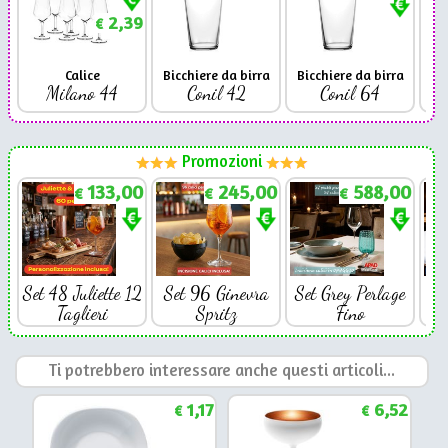
2,39
€
Calice
Bicchiere da birra
Bicchiere da birra
Milano 44
Conil 42
Conil 64
Promozioni
133,00
245,00
588,00
€
€
€
Set 48 Juliette 12
Set 96 Ginevra
Set Grey Perlage
Se
Taglieri
Spritz
Fino
Ti potrebbero interessare anche questi articoli...
1,17
6,52
€
€