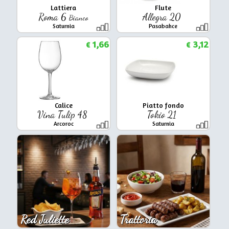
Lattiera
Flute
Roma 6
Allegra 20
Bianco
Saturnia
Pasabahce
1,66
3,12
€
€
Calice
Piatto fondo
Vina Tulip 48
Tokio 21
Arcoroc
Saturnia
Red Juliette
Trattoria