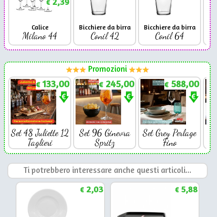
2,39
€
Calice
Bicchiere da birra
Bicchiere da birra
Milano 44
Conil 42
Conil 64
Promozioni
133,00
245,00
588,00
€
€
€
Set 48 Juliette 12
Set 96 Ginevra
Set Grey Perlage
Se
Taglieri
Spritz
Fino
Ti potrebbero interessare anche questi articoli...
2,03
5,88
€
€