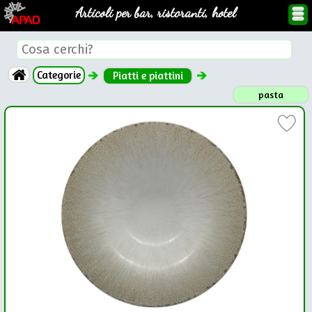
Articoli per bar, ristoranti, hotel
Categorie
Piatti e piattini
pasta