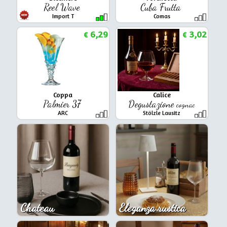
Reel Wave
Cuba Frutta
Import T
Comas
6,29
3,02
€
€
Coppa
Calice
Palmier 37
Degustazione
cognac
ARC
Stölzle Lausitz
Chateau
Eleganza rustica