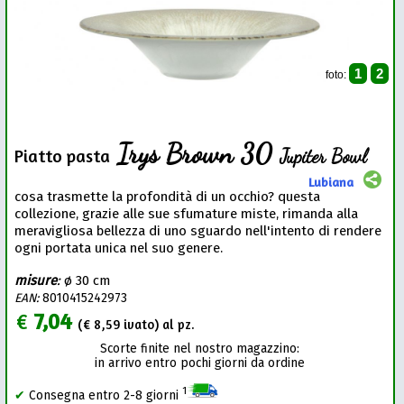
1
2
foto:
Irys Brown 30
Jupiter Bowl
Piatto pasta
Lubiana
cosa trasmette la profondità di un occhio? questa
collezione, grazie alle sue sfumature miste, rimanda alla
meravigliosa bellezza di uno sguardo nell'intento di rendere
ogni portata unica nel suo genere.
misure
:
ø 30 cm
EAN:
8010415242973
€
7,04
(€
8,59
ivato) al pz.
Scorte finite nel nostro magazzino:
in arrivo entro pochi giorni da ordine
1
✔
Consegna entro 2-8 giorni