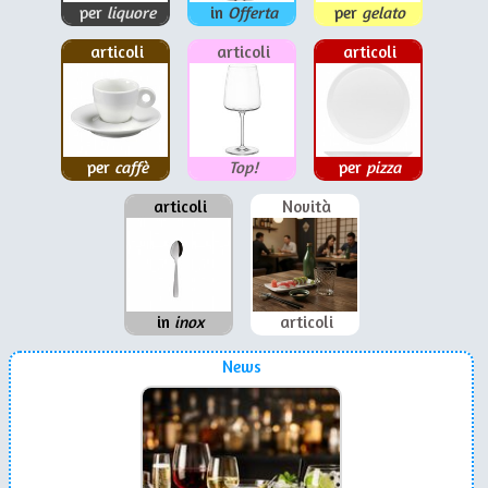
per
liquore
in
Offerta
per
gelato
articoli
articoli
articoli
per
caffè
Top!
per
pizza
articoli
Novità
in
inox
articoli
News