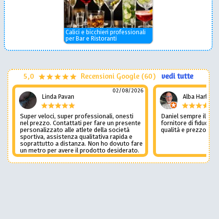
Calici e bicchieri professionali
per Bar e Ristoranti
5,0
Recensioni Google (60)
vedi tutte
02/08/2026
Linda Pavan
Alba Harley
Super veloci, super professionali, onesti
Daniel sempre il num
nel prezzo. Contattati per fare un presente
fornitore di fiducia c
personalizzato alle atlete della società
qualità e prezzo non
sportiva, assistenza qualitativa rapida e
soprattutto a distanza. Non ho dovuto fare
un metro per avere il prodotto desiderato.
Una assistenza del genere è rara e
preziosa. Credo li contatterò ancora in
futuro