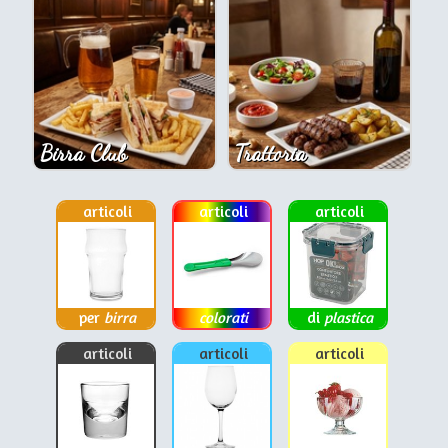
Birra Club
Trattoria
articoli
articoli
articoli
per
birra
colorati
di
plastica
articoli
articoli
articoli