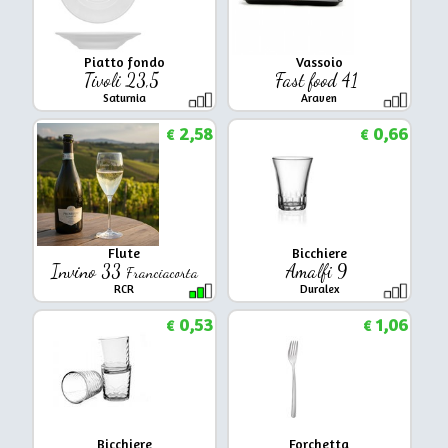
Piatto fondo
Vassoio
Tivoli 23,5
Fast food 41
Saturnia
Araven
2,58
0,66
€
€
Flute
Bicchiere
Invino 33
Amalfi 9
Franciacorta
RCR
Duralex
0,53
1,06
€
€
Bicchiere
Forchetta