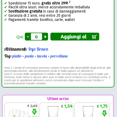
2
✔
Spedizione 15 euro,
gratis oltre 299!
✔
Pacchi ultra sicuri, merce accuratamente imballata
✔
Sostituzione gratuita
in caso di danneggiamenti
✔
Garanzia di 2 anni, resi entro 20 giorni
✔
Pagamenti tramite bonifico, carte, wallet
-
+
Aggiungi al
Qnt:
Abbinamenti:
Irys Brown
Tag:
piatto
•
pasta
•
tavola
•
porcellana
nota 1: i tempi di consegna possono variare in base alla disponibilità degli articoli, alla
personalizzazione, alla destinazione (isole in Italia oppure se all'estero)
nota 2: il costo della spedizione è relativo alle normali zone di consegna in italia: per
Venezia, isole minori e alcune altre aree in Italia verrà richiesto un contributo extra. Il
costo per le spedizioni all'estero verrà comunicato dopo aver ricevuto l'ordine o
preventivamente tramite contatto.
Ultimi arrivi
1,54
1,75
€
2,69
€
€