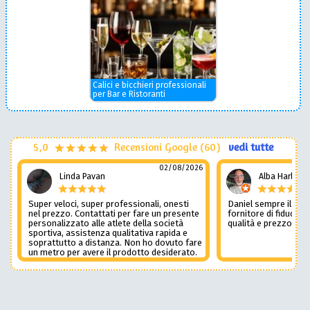
Calici e bicchieri professionali
per Bar e Ristoranti
5,0
Recensioni Google (60)
vedi tutte
02/08/2026
Linda Pavan
Alba Harley
Super veloci, super professionali, onesti
Daniel sempre il num
nel prezzo. Contattati per fare un presente
fornitore di fiducia c
personalizzato alle atlete della società
qualità e prezzo non
sportiva, assistenza qualitativa rapida e
soprattutto a distanza. Non ho dovuto fare
un metro per avere il prodotto desiderato.
Una assistenza del genere è rara e
preziosa. Credo li contatterò ancora in
futuro