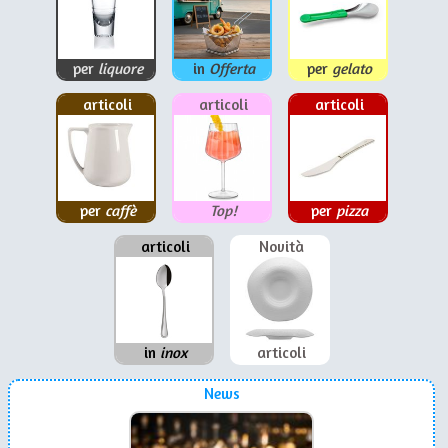
per
liquore
in
Offerta
per
gelato
articoli
articoli
articoli
per
caffè
Top!
per
pizza
articoli
Novità
in
inox
articoli
News