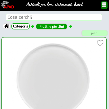
Articoli per bar, ristoranti, hotel
Categorie
Piatti e piattini
piani