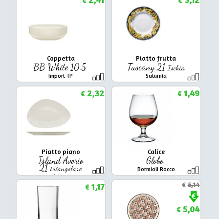
€
€
Coppetta
Piatto frutta
BB White 10,5
Tuscany 21
Ischia
Import TP
Saturnia
2,32
1,49
€
€
Piatto piano
Calice
Island Avorio
Globo
21
triangolare
Bormioli Rocco
Ariane
1,17
€
5,14
€
5,04
€