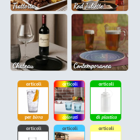
Trattoria
Red Juliette
Chateau
Contemporanea
articoli
articoli
articoli
per
birra
colorati
di
plastica
articoli
articoli
articoli