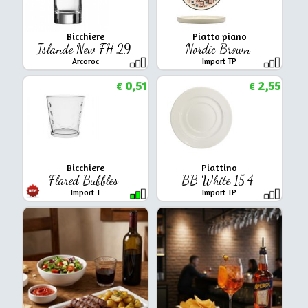
Bicchiere
Piatto piano
Islande New FH 29
Nordic Brown
Arcoroc
Import TP
0,51
2,55
€
€
Bicchiere
Piattino
Flared Bubbles
BB White 15,4
Import T
Import TP