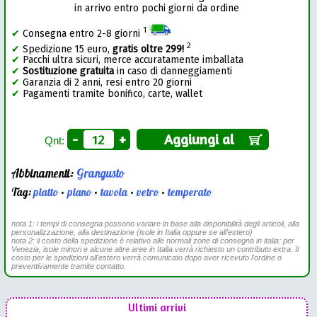
in arrivo entro pochi giorni da ordine
1
✔
Consegna entro 2-8 giorni
2
✔
Spedizione 15 euro,
gratis oltre 299!
✔
Pacchi ultra sicuri, merce accuratamente imballata
✔
Sostituzione gratuita
in caso di danneggiamenti
✔
Garanzia di 2 anni, resi entro 20 giorni
✔
Pagamenti tramite bonifico, carte, wallet
-
+
Aggiungi al
Qnt:
Abbinamenti:
Grangusto
Tag:
piatto
•
piano
•
tavola
•
vetro
•
temperato
nota 1: i tempi di consegna possono variare in base alla disponibilità degli articoli, alla
personalizzazione, alla destinazione (isole in Italia oppure se all'estero)
nota 2: il costo della spedizione è relativo alle normali zone di consegna in italia: per
Venezia, isole minori e alcune altre aree in Italia verrà richiesto un contributo extra. Il
costo per le spedizioni all'estero verrà comunicato dopo aver ricevuto l'ordine o
preventivamente tramite contatto.
Ultimi arrivi