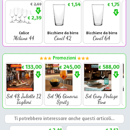
1,54
1,75
€
2,69
€
€
2,39
€
Calice
Bicchiere da birra
Bicchiere da birra
Milano 44
Conil 42
Conil 64
Promozioni
133,00
245,00
588,00
€
€
€
Set 48 Juliette 12
Set 96 Ginevra
Set Grey Perlage
Se
Taglieri
Spritz
Fino
Ti potrebbero interessare anche questi articoli...
2,41
3,12