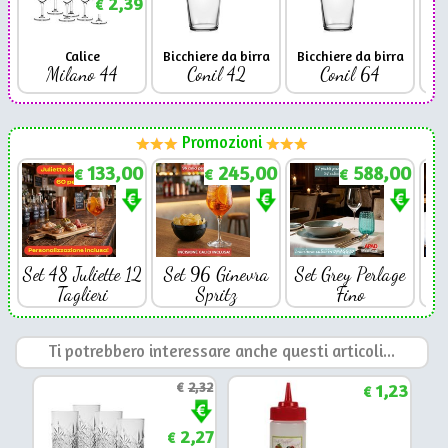
2,39
€
Calice
Bicchiere da birra
Bicchiere da birra
Milano 44
Conil 42
Conil 64
Promozioni
133,00
245,00
588,00
€
€
€
Set 48 Juliette 12
Set 96 Ginevra
Set Grey Perlage
Se
Taglieri
Spritz
Fino
Ti potrebbero interessare anche questi articoli...
€
2,32
1,23
€
2,27
€