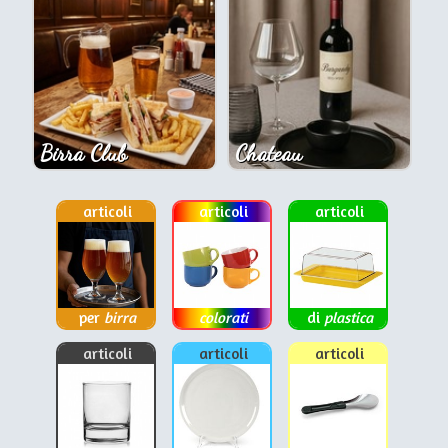
Birra Club
Chateau
articoli
articoli
articoli
per
birra
colorati
di
plastica
articoli
articoli
articoli