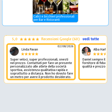
Calici e bicchieri professionali
per Bar e Ristoranti
5,0
Recensioni Google (60)
vedi tutte
02/08/2026
Linda Pavan
Alba Harley
Super veloci, super professionali, onesti
Daniel sempre il num
nel prezzo. Contattati per fare un presente
fornitore di fiducia c
personalizzato alle atlete della società
qualità e prezzo non
sportiva, assistenza qualitativa rapida e
soprattutto a distanza. Non ho dovuto fare
un metro per avere il prodotto desiderato.
Una assistenza del genere è rara e
preziosa. Credo li contatterò ancora in
futuro