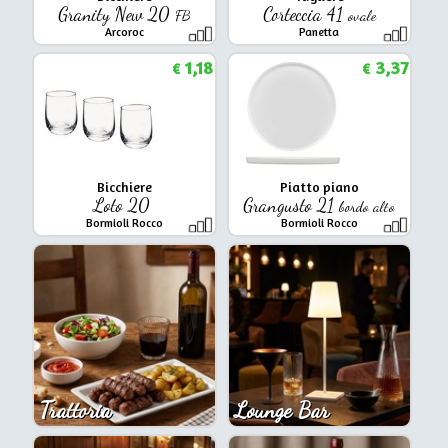
Granity New 20
Corteccia 41
FB
ovale
Arcoroc
Panetta
1,18
3,37
€
€
Bicchiere
Piatto piano
Loto 20
Grangusto 21
bordo alto
Bormioli Rocco
Bormioli Rocco
Trattoria
Lounge Bar