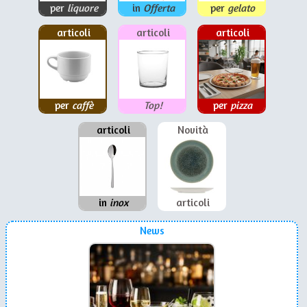
per
liquore
in
Offerta
per
gelato
articoli
articoli
articoli
per
caffè
Top!
per
pizza
articoli
Novità
in
inox
articoli
News