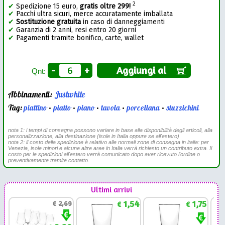
2
✔
Spedizione 15 euro,
gratis oltre 299!
✔
Pacchi ultra sicuri, merce accuratamente imballata
✔
Sostituzione gratuita
in caso di danneggiamenti
✔
Garanzia di 2 anni, resi entro 20 giorni
✔
Pagamenti tramite bonifico, carte, wallet
-
+
Aggiungi al
Qnt:
Abbinamenti:
Justwhite
Tag:
piattino
•
piatto
•
piano
•
tavola
•
porcellana
•
stuzzichini
nota 1: i tempi di consegna possono variare in base alla disponibilità degli articoli, alla
personalizzazione, alla destinazione (isole in Italia oppure se all'estero)
nota 2: il costo della spedizione è relativo alle normali zone di consegna in italia: per
Venezia, isole minori e alcune altre aree in Italia verrà richiesto un contributo extra. Il
costo per le spedizioni all'estero verrà comunicato dopo aver ricevuto l'ordine o
preventivamente tramite contatto.
Ultimi arrivi
1,54
1,75
€
2,69
€
€