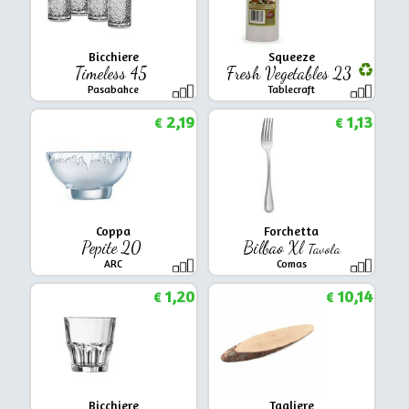
Bicchiere
Squeeze
Timeless 45
Fresh Vegetables 23
Pasabahce
Tablecraft
2,19
1,13
€
€
Coppa
Forchetta
Pepite 20
Bilbao Xl
Tavola
ARC
Comas
1,20
10,14
€
€
Bicchiere
Tagliere