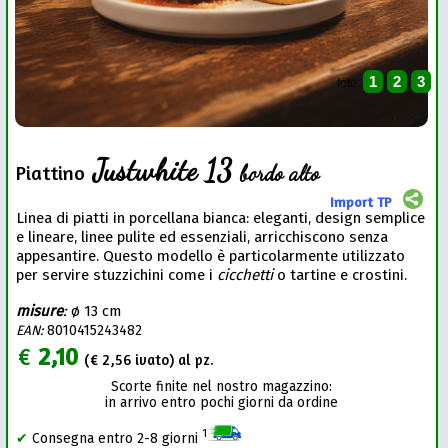
1
2
3
foto:
Justwhite 13
bordo alto
Piattino
Import TP
Linea di piatti in porcellana bianca: eleganti, design semplice
e lineare, linee pulite ed essenziali, arricchiscono senza
appesantire. Questo modello è particolarmente utilizzato
per servire stuzzichini come i
cicchetti
o tartine e crostini.
misure
:
ø 13 cm
EAN:
8010415243482
€
2,10
(€
2,56
ivato) al pz.
Scorte finite nel nostro magazzino:
in arrivo entro pochi giorni da ordine
1
✔
Consegna entro 2-8 giorni