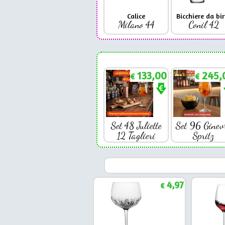
Calice
Bicchiere da bir
Milano 44
Conil 42
133,00
245,
€
€
Set 48 Juliette
Set 96 Ginev
12 Taglieri
Spritz
4,97
€