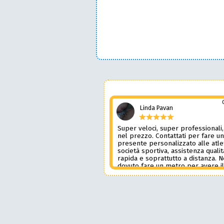
Linda Pavan
Super veloci, super professionali,
nel prezzo. Contattati per fare u
presente personalizzato alle atle
società sportiva, assistenza qualit
rapida e soprattutto a distanza. 
dovuto fare un metro per avere i
prodotto desiderato. Una assiste
genere è rara e preziosa. Credo l
contatterò ancora in futuro