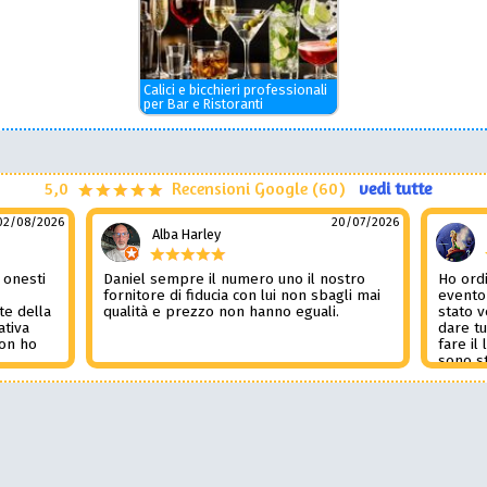
Calici e bicchieri professionali
per Bar e Ristoranti
5,0
Recensioni Google (60)
vedi tutte
02/08/2026
20/07/2026
Alba Harley
 onesti
Daniel sempre il numero uno il nostro
Ho ordi
n
fornitore di fiducia con lui non sbagli mai
evento
te della
qualità e prezzo non hanno eguali.
stato 
ativa
dare tu
Non ho
fare il
l
sono st
nza del
tutto i
i
Non pub
sorpre
la rec
Potessi
Daniel 