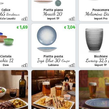
Calice
Piatto piano
Posacener
o 65
Mosaik 20
Melamina Bi
Bordeaux
ölzle Lausitz
Import TP
Import Pro
1,69
7,04
€
€
Ciotola
Piatto pasta
Bicchiere
ahia 12
Irys Blue 30
Luxury 32,5
Coupe
Dem
Lubiana
Import TP