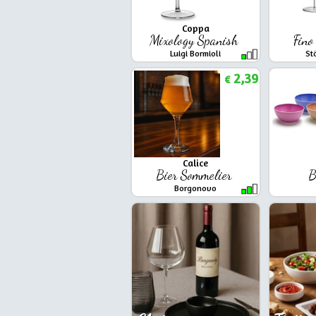
Coppa
Mixology Spanish
Fin
Luigi Bormioli
St
2,39
€
Calice
Bier Sommelier
B
Borgonovo