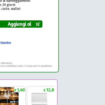
so di danneggiamenti
o 20 giorni
 carte, wallet
Aggiungi al
elamina
 all'estero)
to un contributo extra. Il costo per le spedizioni
1,40
12,86
1,88
€
€
€