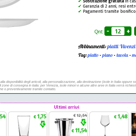
✔
Sostituzione gratuita
in ca
✔
Garanzia di 2 anni, resi entr
✔
Pagamenti tramite bonifico,
-
+
Qnt:
Abbinamenti:
piatti Vivenzi
Tag:
piatto
•
piano
•
tavola
•
m
a disponibilità degli articoli, alla personalizzazione, alla destinazione (isole in Italia oppure se
li zone di consegna in italia: per Venezia, isole minori e alcune altre aree in Italia verrà richies
ine o preventivamente tramite contatto.
Ultimi arrivi
,54
1,75
€
12,54
1,48
€
€
11,54
€