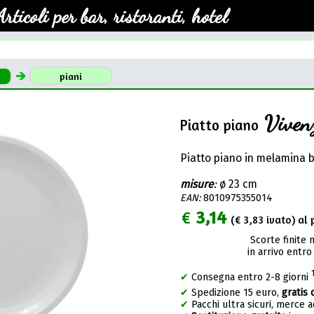
Articoli per bar, ristoranti, hotel
piani
Viven
Piatto piano
Piatto piano in melamina 
misure
:
ø 23 cm
EAN:
8010975355014
€
3,14
(€
3,83
ivato) al 
Scorte finite 
in arrivo entro
✔
Consegna entro 2-8 giorni
✔
Spedizione 15 euro,
gratis 
✔
Pacchi ultra sicuri, merce 