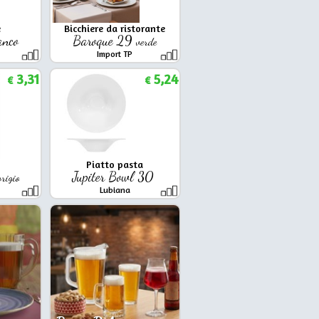
e
Bicchiere da ristorante
anco
Baroque 29
verde
Import TP
3,31
5,24
€
€
Piatto pasta
Jupiter Bowl 30
grigio
Lubiana