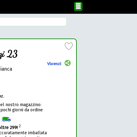
zi 23
Vivenzi
bianca
pz.
nel nostro magazzino:
 pochi giorni da ordine
1
2
oltre 299!
accuratamente imballata