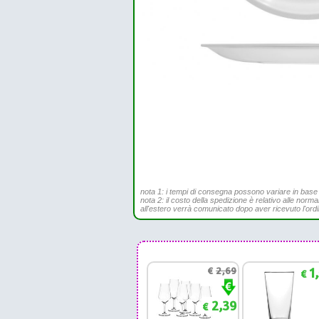
nota 1: i tempi di consegna possono variare in base all
nota 2: il costo della spedizione è relativo alle norma
all'estero verrà comunicato dopo aver ricevuto l'ord
€
2,69
1
€
2,39
€