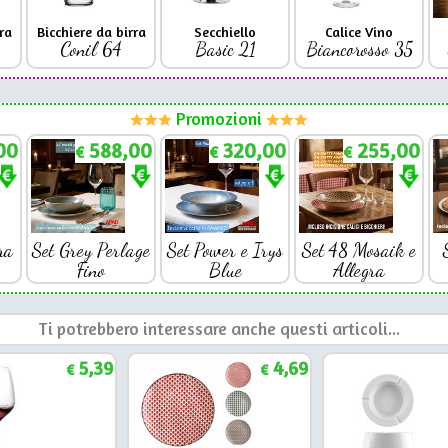
ra
Bicchiere da birra
Secchiello
Calice Vino
Conil 64
Basic 21
Biancorosso 35
Promozioni
00
588,00
320,00
255,00
€
€
€
ra
Set Grey Perlage
Set Power e Irys
Set 48 Mosaik e
Fino
Blue
Allegra
Ti potrebbero interessare anche questi articoli...
5,39
4,69
€
€