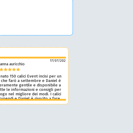
17/07/2026
anna auricchio
silvio pozzobon
nato 150 calici Event incisi per un
Daniel è fantastico! 🙌 Ci ha r
 che farò a settembre e Daniel è
bellissimi bicchieri personaliz
veramente gentile e disponibile a
nostro marchio, oltre a taglie
tte le informazioni e consigli per
ottima qualità. 🪵🍷 Lavora d
 logo nel migliore dei modi. I calici
benissimo, è super veloce ⚡ 
upendi e Daniel è riuscito a fare
onestissimi e molto competiti
n pochissimi giorni accontentandomi.
professionista che consiglia
blico le foto perché voglio sia una
assolutamente! 🔝✨
sa per i partecipanti ma aggiornerò
ensione appena passato l’evento.
 dare 10 stelle lo farei. Grazie
e alla prossima