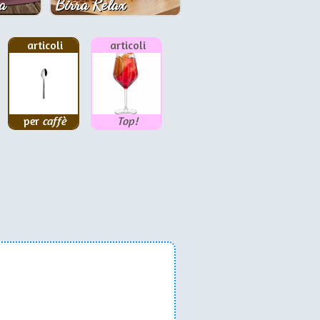
a
Birra Relax
articoli
articoli
per
caffè
Top!