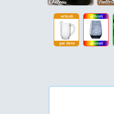
Chateau
Trattor
articoli
articoli
per
birra
colorati