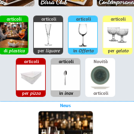
ia
Birra Club
Contemporane
articoli
articoli
articoli
articoli
di
plastica
per
liquore
in
Offerta
per
gelato
articoli
articoli
Novità
per
pizza
in
inox
articoli
News