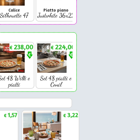
Calice
Piatto piano
Bicchiere
Bicc
Silhouette 47
Justwhite 36x22
Premium 42
Coniq
238,00
224,00
€
€
Set 48 Willi e
Set 48 piatti e
piatti
Conil
1,57
3,22
€
€