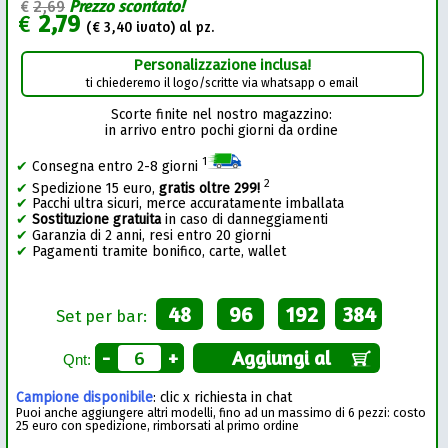
€
2,69
Prezzo scontato!
€
2,79
(€
3,40
ivato) al pz.
Personalizzazione inclusa!
ti chiederemo il logo/scritte via whatsapp o email
Scorte finite nel nostro magazzino:
in arrivo entro pochi giorni da ordine
1
✔
Consegna entro 2-8 giorni
2
✔
Spedizione 15 euro,
gratis oltre 299!
✔
Pacchi ultra sicuri, merce accuratamente imballata
✔
Sostituzione gratuita
in caso di danneggiamenti
✔
Garanzia di 2 anni, resi entro 20 giorni
✔
Pagamenti tramite bonifico, carte, wallet
48
96
192
384
Set per bar:
-
+
Aggiungi al
Qnt:
Campione disponibile
: clic x richiesta in chat
Puoi anche aggiungere altri modelli, fino ad un massimo di 6 pezzi: costo
25 euro con spedizione, rimborsati al primo ordine