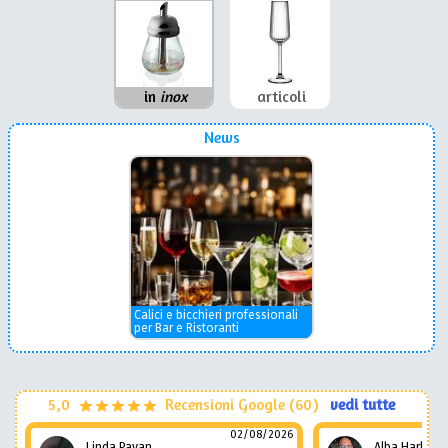
in
inox
articoli
News
Calici e bicchieri professionali
per Bar e Ristoranti
5,0
Recensioni Google (60)
vedi tutte
02/08/2026
Linda Pavan
Alba Harley