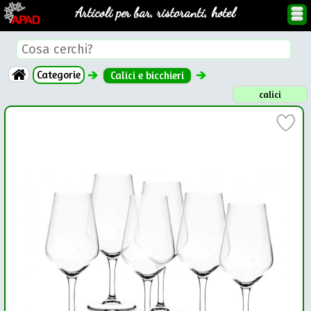
Articoli per bar, ristoranti, hotel
Categorie
Calici e bicchieri
calici