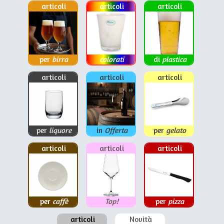
articoli
articoli
articoli
per
birra
colorati
di
plastica
articoli
articoli
articoli
per
liquore
in
Offerta
per
gelato
articoli
articoli
articoli
per
caffè
Top!
per
pizza
articoli
Novità