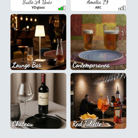
Suite 54 Univ
Amelia 19
VDglass
ARC
Lounge Bar
Contemporanea
Chateau
Red Juliette