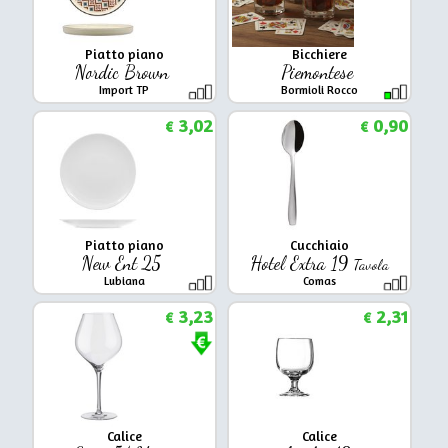
Piatto piano
Bicchiere
Nordic Brown
Piemontese
Import TP
Bormioli Rocco
3,02
0,90
€
€
Piatto piano
Cucchiaio
New Ent 25
Hotel Extra 19
Tavola
Lubiana
Comas
3,23
2,31
€
€
Calice
Calice