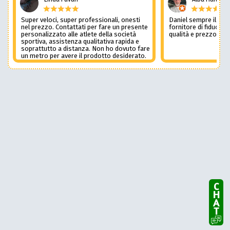
Super veloci, super professionali, onesti
Daniel sempre il num
nel prezzo. Contattati per fare un presente
fornitore di fiducia c
personalizzato alle atlete della società
qualità e prezzo non
sportiva, assistenza qualitativa rapida e
soprattutto a distanza. Non ho dovuto fare
un metro per avere il prodotto desiderato.
Una assistenza del genere è rara e
preziosa. Credo li contatterò ancora in
futuro
CHAT