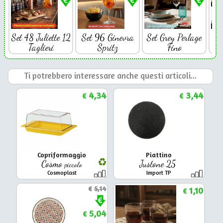
Set 48 Juliette 12
Set 96 Ginevra
Set Grey Perlage
Se
Taglieri
Spritz
Fino
Ti potrebbero interessare anche questi articoli...
4,34
3,44
€
€
Copriformaggio
Piattino
Cosmo
Justone 25
piccolo
Cosmoplast
Import TP
€
5,14
1,10
€
5,04
€