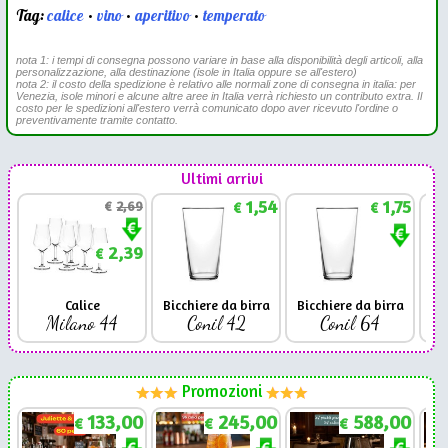
Tag:
calice
•
vino
•
aperitivo
•
temperato
nota 1: i tempi di consegna possono variare in base alla disponibilità degli articoli, alla
personalizzazione, alla destinazione (isole in Italia oppure se all'estero)
nota 2: il costo della spedizione è relativo alle normali zone di consegna in italia: per
Venezia, isole minori e alcune altre aree in Italia verrà richiesto un contributo extra. Il
costo per le spedizioni all'estero verrà comunicato dopo aver ricevuto l'ordine o
preventivamente tramite contatto.
Ultimi arrivi
1,54
1,75
€
2,69
€
€
2,39
€
Calice
Bicchiere da birra
Bicchiere da birra
Milano 44
Conil 42
Conil 64
Promozioni
133,00
245,00
588,00
€
€
€