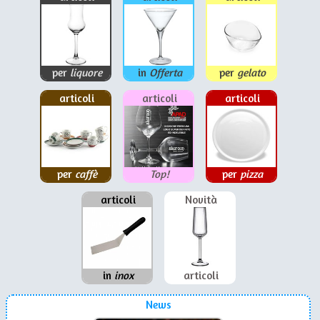
per
liquore
in
Offerta
per
gelato
articoli
articoli
articoli
per
caffè
Top!
per
pizza
articoli
Novità
in
inox
articoli
News