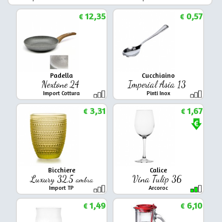
12,35
0,57
€
€
Padella
Cucchiaino
Nextone 24
Imperial Asia 13
Import Cottura
Pinti Inox
3,31
1,67
€
€
Bicchiere
Calice
Luxury 32,5
Vina Tulip 36
ambra
Import TP
Arcoroc
1,49
6,10
€
€