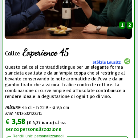
1
2
foto:
Experience 45
Calice
Stölzle Lausitz
Questo calice si contraddistingue per un'elegante forma
slanciata esaltata e da un'ampia coppa che si restringe al
bevante conservando le note aromatiche dell'uva e da un
gambo tirato che assicura il calice contro le rotture. La
combinazione di curve ampie ed affusolate contribuisce a
rendere ideale la degustazione di ogni tipo di vino.
misure
:
45 cl - h 22,9 - ø 9,5 cm
EAN:
4012632122315
€
3,58
(€
4,37
ivato) al pz.
senza personalizzazione
Rendili unici personalizzandoli: