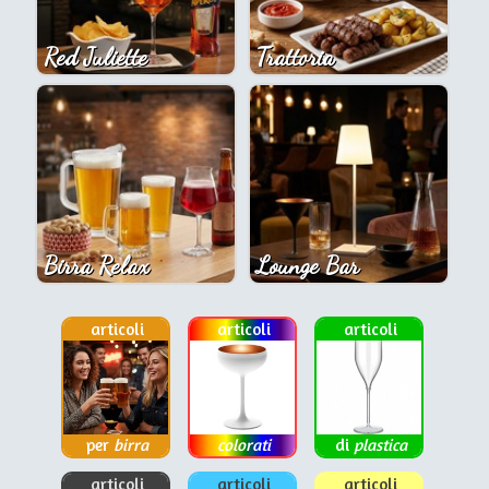
Red Juliette
Trattoria
Birra Relax
Lounge Bar
articoli
articoli
articoli
per
birra
colorati
di
plastica
articoli
articoli
articoli