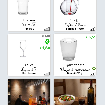
Bicchiere
Caraffa
Nonic 57
Kufra 2
Rossa
Arcoroc
Bormioli Rocco
€
1,87
8,51
€
1,84
€
Calice
Spumantiera
Napa 36
Shape 3
Trasparente
Pasabahce
Brevetti Waf