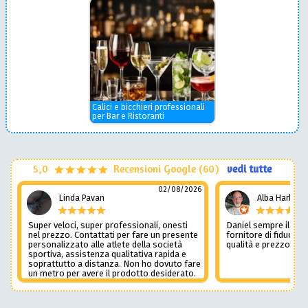
Calici e bicchieri professionali
per Bar e Ristoranti
5,0
Recensioni Google (60)
vedi tutte
02/08/2026
Linda Pavan
Alba Harley
Super veloci, super professionali, onesti
Daniel sempre il num
nel prezzo. Contattati per fare un presente
fornitore di fiducia c
personalizzato alle atlete della società
qualità e prezzo non
sportiva, assistenza qualitativa rapida e
soprattutto a distanza. Non ho dovuto fare
un metro per avere il prodotto desiderato.
Una assistenza del genere è rara e
preziosa. Credo li contatterò ancora in
futuro