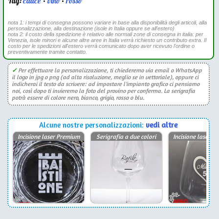
Tag:
calice
•
vino
•
rosso
nota 1: i tempi di consegna possono variare in base alla disponibilità degli articoli, alla
personalizzazione, alla destinazione (isole in Italia oppure se all'estero)
nota 2: il costo della spedizione è relativo alle normali zone di consegna in italia: per
Venezia, isole minori e alcune altre aree in Italia verrà richiesto un contributo extra. Il
costo per le spedizioni all'estero verrà comunicato dopo aver ricevuto l'ordine o
preventivamente tramite contatto.
✓
Per effettuare la personalizzazione, ti chiederemo via email o WhatsApp
il logo in jpg o png (ad alta risoluzione, meglio se in vettoriale), oppure ci
indicherai il testo da scrivere: ad impostare l'impianto grafico ci pensiamo
noi, così dopo ti invieremo la foto del provino per conferma. La serigrafia
potrà essere di colore nero, bianco, grigio, rosso o blu.
Alcune nostre personalizzazioni:
vedi altre
Incisione laser Premium
Serigrafia a due colori
Incisione laser P