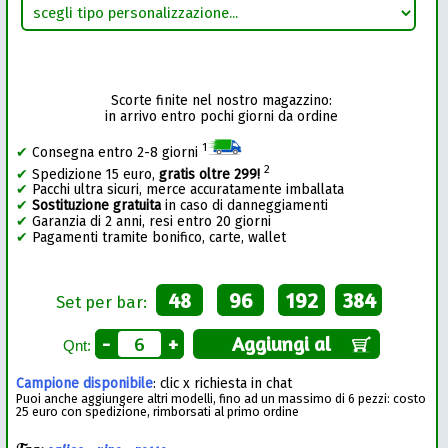
Scorte finite nel nostro magazzino:
in arrivo entro pochi giorni da ordine
1
✔
Consegna entro 2-8 giorni
2
✔
Spedizione 15 euro,
gratis oltre 299!
✔
Pacchi ultra sicuri, merce accuratamente imballata
✔
Sostituzione gratuita
in caso di danneggiamenti
✔
Garanzia di 2 anni, resi entro 20 giorni
✔
Pagamenti tramite bonifico, carte, wallet
48
96
192
384
Set per bar:
-
+
Aggiungi al
Qnt:
Campione disponibile
: clic x richiesta in chat
Puoi anche aggiungere altri modelli, fino ad un massimo di 6 pezzi: costo
25 euro con spedizione, rimborsati al primo ordine