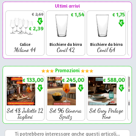
Ultimi arrivi
1,54
1,75
€
2,69
€
€
2,39
€
Calice
Bicchiere da birra
Bicchiere da birra
Milano 44
Conil 42
Conil 64
Promozioni
133,00
245,00
588,00
€
€
€
Set 48 Juliette 12
Set 96 Ginevra
Set Grey Perlage
Se
Taglieri
Spritz
Fino
Ti potrebbero interessare anche questi articoli...