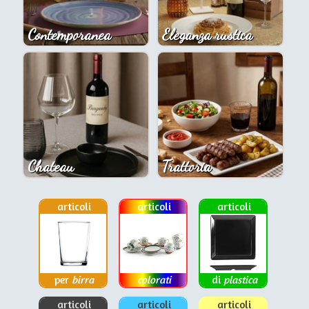
Contemporanea
Eleganza rustica
Chateau
Trattoria
articoli
articoli
articoli
per
birra
colorati
di
plastica
articoli
articoli
articoli