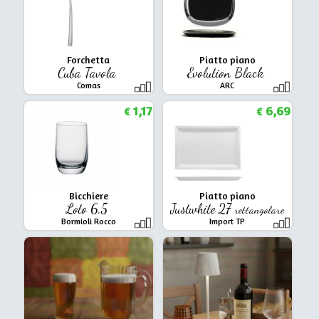
Forchetta
Piatto piano
Cuba Tavola
Evolution Black
Comas
ARC
1,17
6,69
€
€
Bicchiere
Piatto piano
Loto 6,5
Justwhite 27
rettangolare
Bormioli Rocco
Import TP