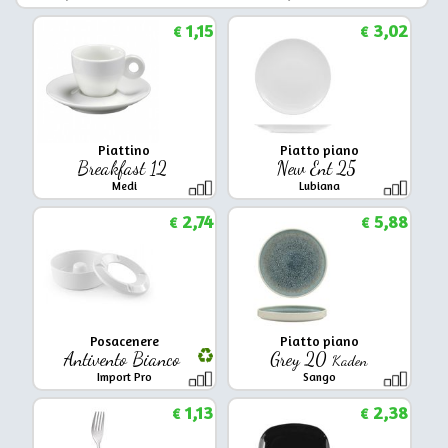
1,15
3,02
€
€
Piattino
Piatto piano
Breakfast 12
New Ent 25
Medi
Lubiana
2,74
5,88
€
€
Posacenere
Piatto piano
Antivento Bianco
Grey 20
Kaden
Import Pro
Sango
1,13
2,38
€
€