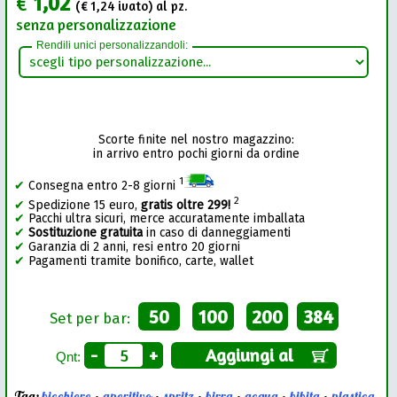
€
1,02
(€
1,24
ivato) al pz.
senza personalizzazione
Rendili unici personalizzandoli:
Scorte finite nel nostro magazzino:
in arrivo entro pochi giorni da ordine
1
✔
Consegna entro 2-8 giorni
2
✔
Spedizione 15 euro,
gratis oltre 299!
✔
Pacchi ultra sicuri, merce accuratamente imballata
✔
Sostituzione gratuita
in caso di danneggiamenti
✔
Garanzia di 2 anni, resi entro 20 giorni
✔
Pagamenti tramite bonifico, carte, wallet
50
100
200
384
Set per bar:
-
+
Aggiungi al
Qnt: