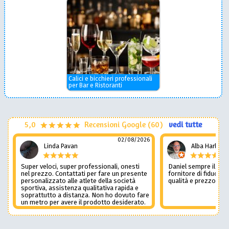
Calici e bicchieri professionali
per Bar e Ristoranti
5,0
Recensioni Google (60)
vedi tutte
02/08/2026
Linda Pavan
Alba Harley
Super veloci, super professionali, onesti
Daniel sempre il num
nel prezzo. Contattati per fare un presente
fornitore di fiducia c
personalizzato alle atlete della società
qualità e prezzo non
sportiva, assistenza qualitativa rapida e
soprattutto a distanza. Non ho dovuto fare
un metro per avere il prodotto desiderato.
Una assistenza del genere è rara e
preziosa. Credo li contatterò ancora in
futuro