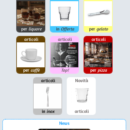
per
liquore
in
Offerta
per
gelato
articoli
articoli
articoli
per
caffè
Top!
per
pizza
articoli
Novità
in
inox
articoli
News