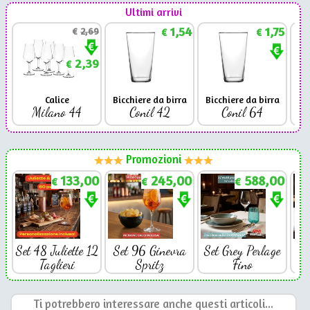
Ultimi arrivi
1,54
1,75
€
2,69
€
€
2,39
€
Calice
Bicchiere da birra
Bicchiere da birra
Milano 44
Conil 42
Conil 64
Promozioni
133,00
245,00
588,00
€
€
€
Set 48 Juliette 12
Set 96 Ginevra
Set Grey Perlage
Se
Taglieri
Spritz
Fino
Ti potrebbero interessare anche questi articoli...