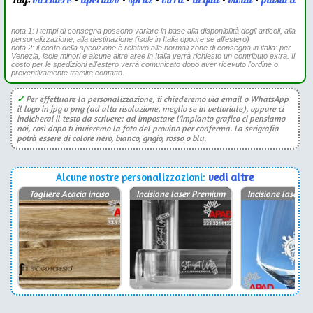
Tag:
bicchiere
•
aperitivo
•
spritz
•
birra
•
acqua
•
bibita
•
plastica
nota 1: i tempi di consegna possono variare in base alla disponibilità degli articoli, alla
personalizzazione, alla destinazione (isole in Italia oppure se all'estero)
nota 2: il costo della spedizione è relativo alle normali zone di consegna in italia: per
Venezia, isole minori e alcune altre aree in Italia verrà richiesto un contributo extra. Il
costo per le spedizioni all'estero verrà comunicato dopo aver ricevuto l'ordine o
preventivamente tramite contatto.
✓
Per effettuare la personalizzazione, ti chiederemo via email o WhatsApp
il logo in jpg o png (ad alta risoluzione, meglio se in vettoriale), oppure ci
indicherai il testo da scrivere: ad impostare l'impianto grafico ci pensiamo
noi, così dopo ti invieremo la foto del provino per conferma. La serigrafia
potrà essere di colore nero, bianco, grigio, rosso o blu.
Alcune nostre personalizzazioni:
vedi altre
Tagliere Acacia inciso
Incisione laser Premium
Incisione laser P