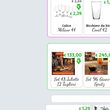
€
2,69
1
€
2,39
€
Calice
Bicchiere da bir
Milano 44
Conil 42
133,00
245,
€
€
Set 48 Juliette
Set 96 Ginev
12 Taglieri
Spritz
1,29
€