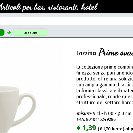
Articoli per bar, ristoranti, hotel
e
tazzine
Prime sva
Tazzina
la collezione prime combin
finezza senza pari unendo f
prodotto, offre una soluzi
sua ampia gamma di articoli
la forma classica e il mate
professionale, rende quest
strutture del settore hore
misure
:
9 cl - h 00 - ø 0 cm
EAN:
8010415249286
€
1,39
(€
1,70
ivato) al p