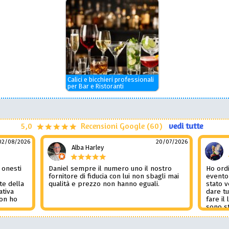
Calici e bicchieri professionali
per Bar e Ristoranti
5,0
Recensioni Google (60)
vedi tutte
02/08/2026
20/07/2026
Alba Harley
 onesti
Daniel sempre il numero uno il nostro
Ho ordi
n
fornitore di fiducia con lui non sbagli mai
evento
te della
qualità e prezzo non hanno eguali.
stato 
ativa
dare tu
Non ho
fare il
l
sono st
nza del
tutto i
i
Non pub