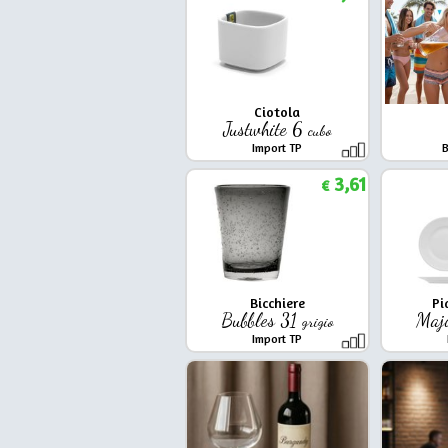
Ciotola
Justwhite 6
cubo
Import TP
3,61
€
Bicchiere
Pi
Bubbles 31
Majo
grigio
Import TP