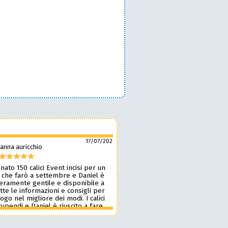
17/07/2026
anna auricchio
silvio pozzobon
nato 150 calici Event incisi per un
Daniel è fantastico! 🙌 Ci ha r
 che farò a settembre e Daniel è
bellissimi bicchieri personaliz
veramente gentile e disponibile a
nostro marchio, oltre a taglie
tte le informazioni e consigli per
ottima qualità. 🪵🍷 Lavora d
 logo nel migliore dei modi. I calici
benissimo, è super veloce ⚡ 
upendi e Daniel è riuscito a fare
onestissimi e molto competiti
n pochissimi giorni accontentandomi.
professionista che consiglia
blico le foto perché voglio sia una
assolutamente! 🔝✨