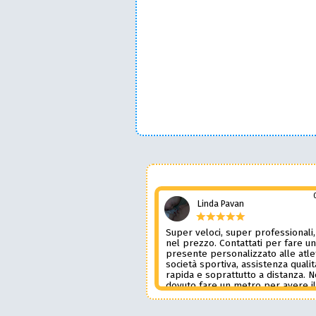
Linda Pavan
Super veloci, super professionali,
nel prezzo. Contattati per fare u
presente personalizzato alle atle
società sportiva, assistenza qualit
rapida e soprattutto a distanza. 
dovuto fare un metro per avere i
prodotto desiderato. Una assiste
genere è rara e preziosa. Credo l