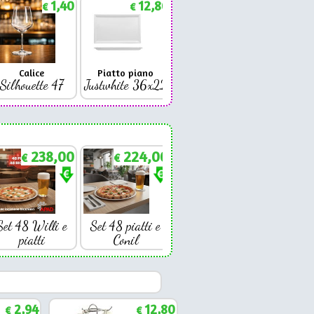
1,40
12,86
1,88
€
€
€
Calice
Piatto piano
Bicchiere
Bicc
Silhouette 47
Justwhite 36x22
Premium 42
Coniq
238,00
224,00
€
€
Set 48 Willi e
Set 48 piatti e
piatti
Conil
2,94
12,80
€
€