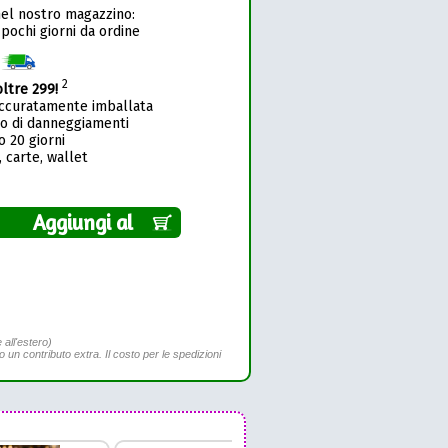
nel nostro magazzino:
 pochi giorni da ordine
1
2
oltre 299!
accuratamente imballata
so di danneggiamenti
o 20 giorni
 carte, wallet
Aggiungi al
 all'estero)
to un contributo extra. Il costo per le spedizioni