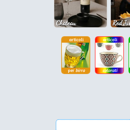
Chateau
Red Jul
articoli
articoli
per
birra
colorati