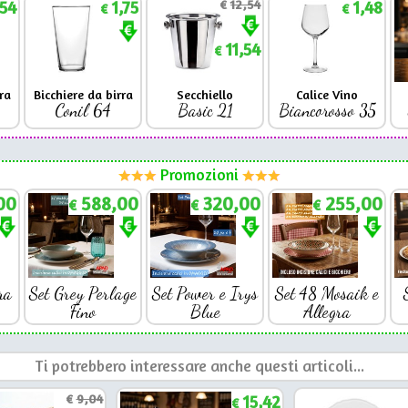
,54
1,75
€
12,54
1,48
€
€
11,54
€
ra
Bicchiere da birra
Secchiello
Calice Vino
Conil 64
Basic 21
Biancorosso 35
Promozioni
00
588,00
320,00
255,00
€
€
€
ra
Set Grey Perlage
Set Power e Irys
Set 48 Mosaik e
Fino
Blue
Allegra
Ti potrebbero interessare anche questi articoli...
€
9,04
15,42
€