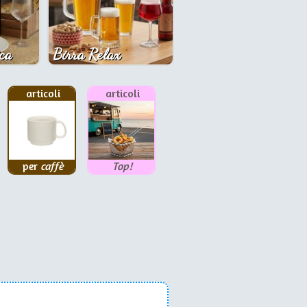
ca
Birra Relax
articoli
articoli
per
caffè
Top!