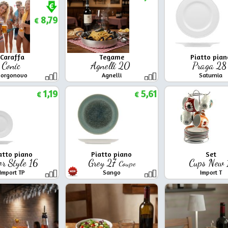
8,79
€
Caraffa
Tegame
Piatto pian
Conic
Agnelli 20
Praga 2
Borgonovo
Agnelli
Saturnia
1,19
5,61
€
€
atto piano
Piatto piano
Set
r Style 16
Grey 27
Cups New
Coupe
Import TP
Sango
Import T