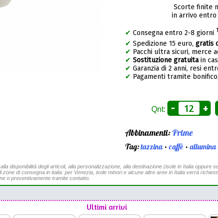
Scorte finite 
in arrivo entro
✔
Consegna entro 2-8 giorni
✔
Spedizione 15 euro,
gratis 
✔
Pacchi ultra sicuri, merce 
✔
Sostituzione gratuita
in ca
✔
Garanzia di 2 anni, resi entr
✔
Pagamenti tramite bonifico,
-
+
Qnt:
Abbinamenti:
Prime
Tag:
tazzina
•
caffè
•
allumina
a disponibilità degli articoli, alla personalizzazione, alla destinazione (isole in Italia oppure se
li zone di consegna in italia: per Venezia, isole minori e alcune altre aree in Italia verrà richies
ine o preventivamente tramite contatto.
Ultimi arrivi