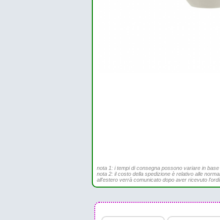
nota 1: i tempi di consegna possono variare in base all
nota 2: il costo della spedizione è relativo alle norma
all'estero verrà comunicato dopo aver ricevuto l'ord