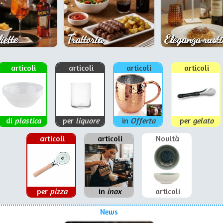
iette
Trattoria
Eleganza rusti
articoli
articoli
articoli
articoli
di
plastica
per
liquore
in
Offerta
per
gelato
articoli
articoli
Novità
per
pizza
in
inox
articoli
News