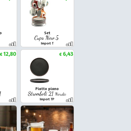
o
Set
8
Cups New 5
Import T
12,80
6,43
€
€
Piatto piano
 1
Stromboli 21
Nordic
Import TP