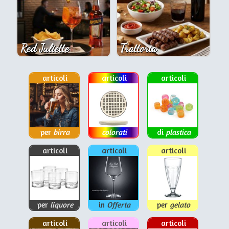
Red Juliette
Trattoria
articoli
articoli
articoli
per
birra
colorati
di
plastica
articoli
articoli
articoli
per
liquore
in
Offerta
per
gelato
articoli
articoli
articoli