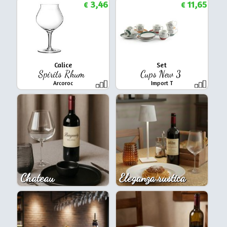
3,46
11,65
€
€
Calice
Set
Spirits Rhum
Cups New 3
Arcoroc
Import T
Chateau
Eleganza rustica