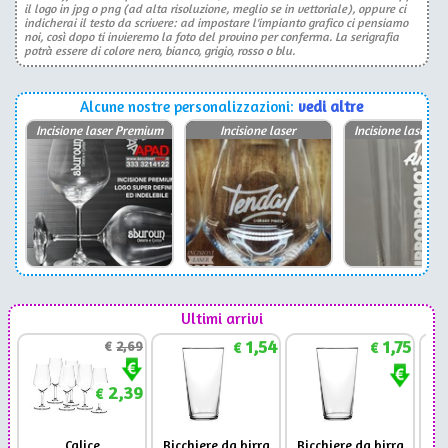
il logo in jpg o png (ad alta risoluzione, meglio se in vettoriale), oppure ci
indicherai il testo da scrivere: ad impostare l'impianto grafico ci pensiamo
noi, così dopo ti invieremo la foto del provino per conferma. La serigrafia
potrà essere di colore nero, bianco, grigio, rosso o blu.
Alcune nostre personalizzazioni:
vedi altre
Incisione laser Premium
Incisione laser
Incisione laser P
Ultimi arrivi
1,54
1,75
€
2,69
€
€
2,39
€
Calice
Bicchiere da birra
Bicchiere da birra