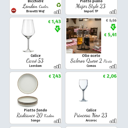
Bicchiere
Piatto piano
London
Major Style 23
Cooler
Brevetti Waf
Import TP
1,43
€
5,56
€
5,41
€
Calice
Olio aceto
Carrè 53
Saleros Quese 2
Paris
Leerdam
Comas
7,43
2,06
€
€
Piatto fondo
Calice
Radiance 20
Princesa New 23
Kaden
Sango
Arcoroc