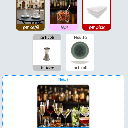
per
caffè
Top!
per
pizza
articoli
Novità
in
inox
articoli
News