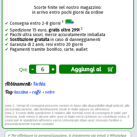
Scorte finite nel nostro magazzino:
in arrivo entro pochi giorni da ordine
1
✔
Consegna entro 2-8 giorni
2
✔
Spedizione 15 euro,
gratis oltre 299!
✔
Pacchi ultra sicuri, merce accuratamente imballata
✔
Sostituzione gratuita
in caso di danneggiamenti
✔
Garanzia di 2 anni, resi entro 20 giorni
✔
Pagamenti tramite bonifico, carte, wallet
-
+
Aggiungi al
Qnt:
Abbinamenti:
Ischia
Tag:
tazzina
•
caffè
•
vetro
nota 1: i tempi di consegna possono variare in base alla disponibilità degli articoli, alla
personalizzazione, alla destinazione (isole in Italia oppure se all'estero)
nota 2: il costo della spedizione è relativo alle normali zone di consegna in italia: per
Venezia, isole minori e alcune altre aree in Italia verrà richiesto un contributo extra. Il
costo per le spedizioni all'estero verrà comunicato dopo aver ricevuto l'ordine o
preventivamente tramite contatto.
✓
Per effettuare la personalizzazione, ti chiederemo via email o WhatsApp