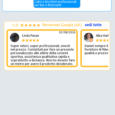
Calici e bicchieri professionali
per Bar e Ristoranti
5,0
Recensioni Google (60)
vedi tutte
02/08/2026
Linda Pavan
Alba Harley
Super veloci, super professionali, onesti
Daniel sempre il num
nel prezzo. Contattati per fare un presente
fornitore di fiducia c
personalizzato alle atlete della società
qualità e prezzo non
sportiva, assistenza qualitativa rapida e
soprattutto a distanza. Non ho dovuto fare
un metro per avere il prodotto desiderato.
Una assistenza del genere è rara e
preziosa. Credo li contatterò ancora in
futuro