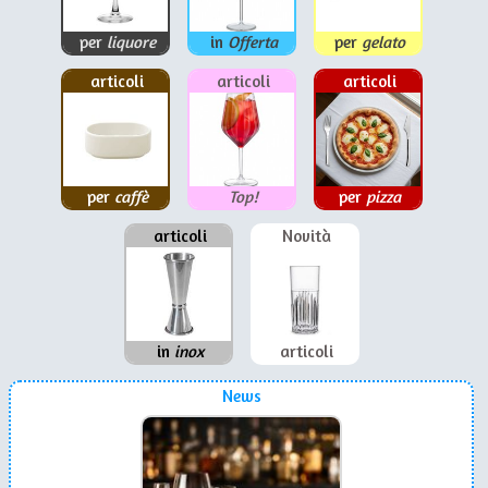
per
liquore
in
Offerta
per
gelato
articoli
articoli
articoli
per
caffè
Top!
per
pizza
articoli
Novità
in
inox
articoli
News