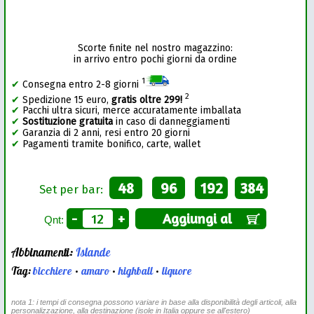
Scorte finite nel nostro magazzino:
in arrivo entro pochi giorni da ordine
1
✔
Consegna entro 2-8 giorni
2
✔
Spedizione 15 euro,
gratis oltre 299!
✔
Pacchi ultra sicuri, merce accuratamente imballata
✔
Sostituzione gratuita
in caso di danneggiamenti
✔
Garanzia di 2 anni, resi entro 20 giorni
✔
Pagamenti tramite bonifico, carte, wallet
48
96
192
384
Set per bar:
-
+
Aggiungi al
Qnt:
Abbinamenti:
Islande
Tag:
bicchiere
•
amaro
•
highball
•
liquore
nota 1: i tempi di consegna possono variare in base alla disponibilità degli articoli, alla
personalizzazione, alla destinazione (isole in Italia oppure se all'estero)