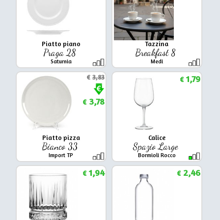
Piatto piano
Tazzina
Praga 28
Breakfast 8
Saturnia
Medi
€
3,83
1,79
€
3,78
€
Piatto pizza
Calice
Bianco 33
Spazio Large
Import TP
Bormioli Rocco
1,94
2,46
€
€