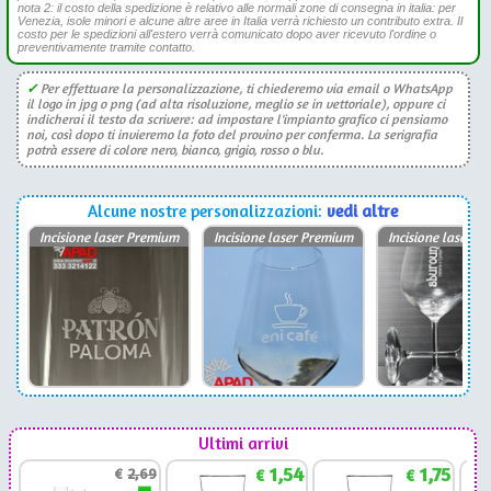
nota 2: il costo della spedizione è relativo alle normali zone di consegna in italia: per
Venezia, isole minori e alcune altre aree in Italia verrà richiesto un contributo extra. Il
costo per le spedizioni all'estero verrà comunicato dopo aver ricevuto l'ordine o
preventivamente tramite contatto.
✓
Per effettuare la personalizzazione, ti chiederemo via email o WhatsApp
il logo in jpg o png (ad alta risoluzione, meglio se in vettoriale), oppure ci
indicherai il testo da scrivere: ad impostare l'impianto grafico ci pensiamo
noi, così dopo ti invieremo la foto del provino per conferma. La serigrafia
potrà essere di colore nero, bianco, grigio, rosso o blu.
Alcune nostre personalizzazioni:
vedi altre
Incisione laser Premium
Incisione laser Premium
Incisione laser P
Ultimi arrivi
1,54
1,75
€
2,69
€
€