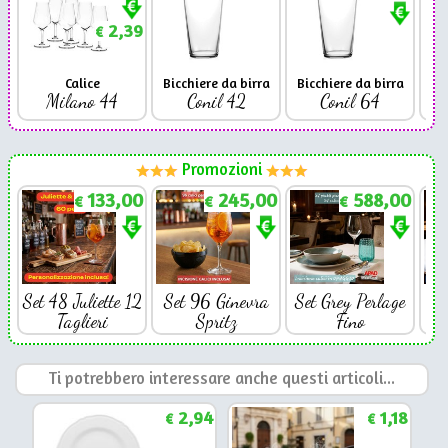
2,39
€
Calice
Bicchiere da birra
Bicchiere da birra
Milano 44
Conil 42
Conil 64
Promozioni
133,00
245,00
588,00
€
€
€
Set 48 Juliette 12
Set 96 Ginevra
Set Grey Perlage
Se
Taglieri
Spritz
Fino
Ti potrebbero interessare anche questi articoli...
2,94
1,18
€
€