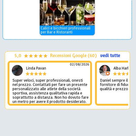
Calici e bicchieri professionali
per Bar e Ristoranti
5,0
Recensioni Google (60)
vedi tutte
02/08/2026
Linda Pavan
Alba Harley
Super veloci, super professionali, onesti
Daniel sempre il num
nel prezzo. Contattati per fare un presente
fornitore di fiducia c
personalizzato alle atlete della società
qualità e prezzo non
sportiva, assistenza qualitativa rapida e
soprattutto a distanza. Non ho dovuto fare
un metro per avere il prodotto desiderato.
Una assistenza del genere è rara e
preziosa. Credo li contatterò ancora in
futuro