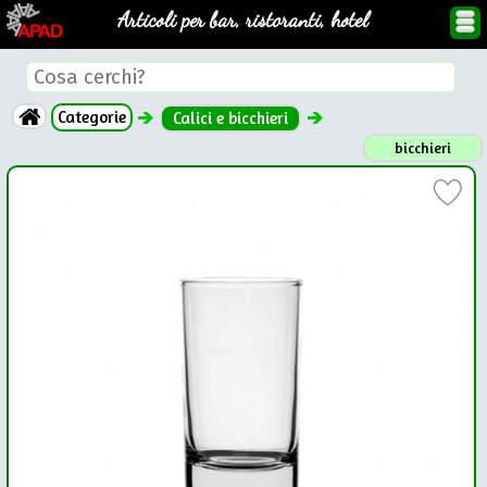
Articoli per bar, ristoranti, hotel
Categorie
Calici e bicchieri
bicchieri