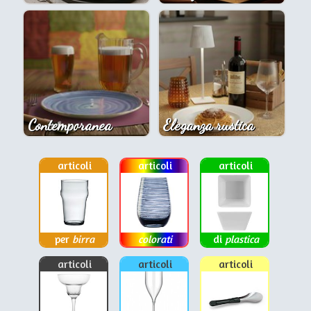
Contemporanea
Eleganza rustica
articoli
articoli
articoli
per
birra
colorati
di
plastica
articoli
articoli
articoli