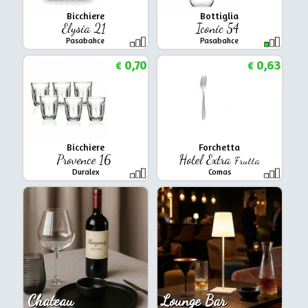
Bicchiere
Bottiglia
Elysia 21
Iconic 54
Pasabahce
Pasabahce
0,70
0,63
€
€
Bicchiere
Forchetta
Provence 16
Hotel Extra
Frutta
Duralex
Comas
Chateau
Lounge Bar