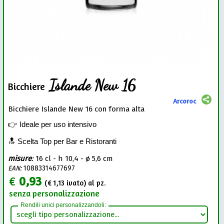
Islande New 16
Bicchiere
Arcoroc
Bicchiere Islande New 16 con forma alta
👉 Ideale per uso intensivo
🔝 Scelta Top per Bar e Ristoranti
misure
:
16 cl - h 10,4 - ø 5,6 cm
EAN:
10883314677697
€
0,93
(€
1,13
ivato) al pz.
senza personalizzazione
Rendili unici personalizzandoli: