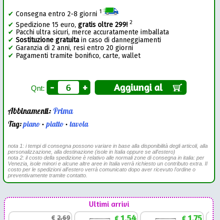
1
✔
Consegna entro 2-8 giorni
2
✔
Spedizione 15 euro,
gratis oltre 299!
✔
Pacchi ultra sicuri, merce accuratamente imballata
✔
Sostituzione gratuita
in caso di danneggiamenti
✔
Garanzia di 2 anni, resi entro 20 giorni
✔
Pagamenti tramite bonifico, carte, wallet
-
+
Aggiungi al
Qnt:
Abbinamenti:
Prima
Tag:
piano
•
piatto
•
tavola
nota 1: i tempi di consegna possono variare in base alla disponibilità degli articoli, alla
personalizzazione, alla destinazione (isole in Italia oppure se all'estero)
nota 2: il costo della spedizione è relativo alle normali zone di consegna in italia: per
Venezia, isole minori e alcune altre aree in Italia verrà richiesto un contributo extra. Il
costo per le spedizioni all'estero verrà comunicato dopo aver ricevuto l'ordine o
preventivamente tramite contatto.
Ultimi arrivi
1,54
1,75
€
2,69
€
€