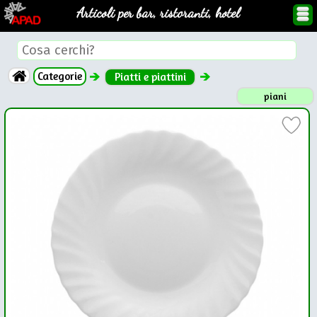
Articoli per bar, ristoranti, hotel
Categorie
Piatti e piattini
piani