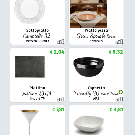
Sottopiatto
Piatto pizza
Campiello 32
Circus Spirale
Rosso
Vetrerie Riunite
Saturnia
2,04
8,32
€
€
Piattino
Coppetta
Justone 23x14
Friendly 20
Bowl Nera
Import TP
APS
7,81
3,81
€
€