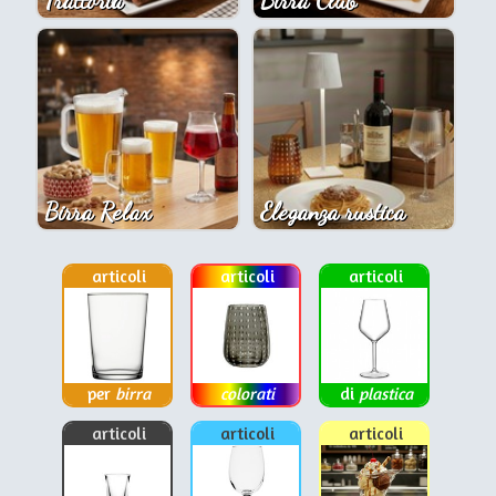
Trattoria
Birra Club
Birra Relax
Eleganza rustica
articoli
articoli
articoli
per
birra
colorati
di
plastica
articoli
articoli
articoli