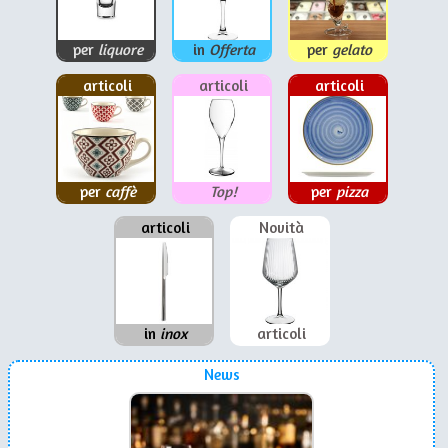
per
liquore
in
Offerta
per
gelato
articoli
articoli
articoli
per
caffè
Top!
per
pizza
articoli
Novità
in
inox
articoli
News