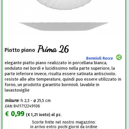
Prima 26
Piatto piano
Bormioli Rocco
elegante piatto piano realizzato in porcellana bianca,
ondulato nei bordi e lucidissimo nella parte superiore, la
parte inferiore invece, risulta essere satinata antiscivolo.
resiste alle alte temperature, quindi puo essere utilizzato in
forno, un prodotto garantito bormioli. lavabile in
lavastoviglie
misure
:
h 2,3 - ø 25,5 cm
EAN:
8411712249106
€
0,99
(€
1,21
ivato) al pz.
Scorte finite nel nostro magazzino:
in arrivo entro pochi giorni da ordine