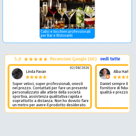
Calici e bicchieri professionali
per Bar e Ristoranti
5,0
Recensioni Google (60)
vedi tutte
02/08/2026
Linda Pavan
Alba Harley
Super veloci, super professionali, onesti
Daniel sempre il num
nel prezzo. Contattati per fare un presente
fornitore di fiducia c
personalizzato alle atlete della società
qualità e prezzo non
sportiva, assistenza qualitativa rapida e
soprattutto a distanza. Non ho dovuto fare
un metro per avere il prodotto desiderato.
Una assistenza del genere è rara e
preziosa. Credo li contatterò ancora in
futuro