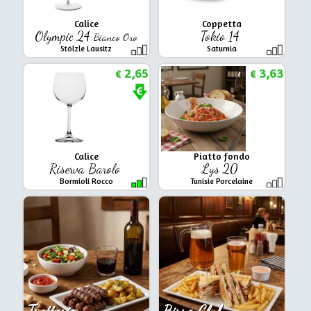
Calice
Coppetta
Olympic 24
Tokio 14
Bianco Oro
Stölzle Lausitz
Saturnia
2,65
3,63
€
€
Calice
Piatto fondo
Riserva Barolo
Lys 20
Bormioli Rocco
Tunisie Porcelaine