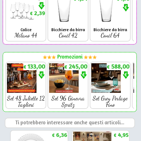
2,39
€
Calice
Bicchiere da birra
Bicchiere da birra
Milano 44
Conil 42
Conil 64
Promozioni
133,00
245,00
588,00
€
€
€
Set 48 Juliette 12
Set 96 Ginevra
Set Grey Perlage
Se
Taglieri
Spritz
Fino
Ti potrebbero interessare anche questi articoli...
6,36
4,95
€
€