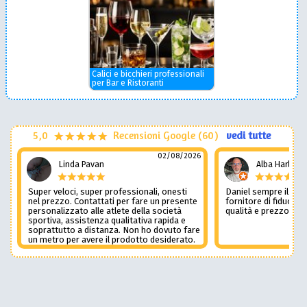
Calici e bicchieri professionali
per Bar e Ristoranti
5,0
Recensioni Google (60)
vedi tutte
02/08/2026
Linda Pavan
Alba Harley
Super veloci, super professionali, onesti
Daniel sempre il num
nel prezzo. Contattati per fare un presente
fornitore di fiducia c
personalizzato alle atlete della società
qualità e prezzo non
sportiva, assistenza qualitativa rapida e
soprattutto a distanza. Non ho dovuto fare
un metro per avere il prodotto desiderato.
Una assistenza del genere è rara e
preziosa. Credo li contatterò ancora in
futuro