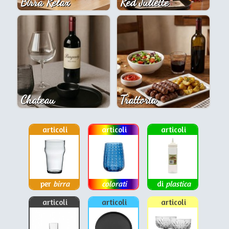
Birra Relax
Red Juliette
Chateau
Trattoria
articoli
articoli
articoli
per
birra
colorati
di
plastica
articoli
articoli
articoli