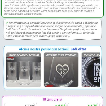
personalizzazione, alla destinazione (isole in Italia oppure se all'estero)
nota 2: il costo della spedizione è relativo alle normali zone di consegna in italia: per
Venezia, isole minori e alcune altre aree in Italia verrà richiesto un contributo extra. Il
costo per le spedizioni all'estero verrà comunicato dopo aver ricevuto l'ordine o
preventivamente tramite contatto.
✓
Per effettuare la personalizzazione, ti chiederemo via email o WhatsApp
il logo in jpg o png (ad alta risoluzione, meglio se in vettoriale), oppure ci
indicherai il testo da scrivere: ad impostare l'impianto grafico ci pensiamo
noi, così dopo ti invieremo la foto del provino per conferma. La serigrafia
potrà essere di colore nero, bianco, grigio, rosso o blu.
Alcune nostre personalizzazioni:
vedi altre
Incisione laser Premium
Incisione laser Premium
Incisione laser P
Ultimi arrivi
1,54
1,75
€
2,69