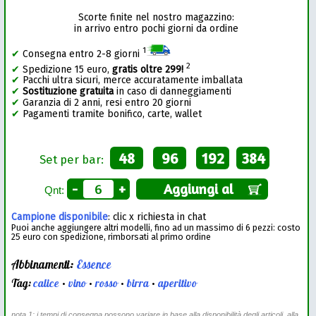
Scorte finite nel nostro magazzino:
in arrivo entro pochi giorni da ordine
1
✔
Consegna entro 2-8 giorni
2
✔
Spedizione 15 euro,
gratis oltre 299!
✔
Pacchi ultra sicuri, merce accuratamente imballata
✔
Sostituzione gratuita
in caso di danneggiamenti
✔
Garanzia di 2 anni, resi entro 20 giorni
✔
Pagamenti tramite bonifico, carte, wallet
48
96
192
384
Set per bar:
-
+
Aggiungi al
Qnt:
Campione disponibile
: clic x richiesta in chat
Puoi anche aggiungere altri modelli, fino ad un massimo di 6 pezzi: costo
25 euro con spedizione, rimborsati al primo ordine
Abbinamenti:
Essence
Tag:
calice
•
vino
•
rosso
•
birra
•
aperitivo
nota 1: i tempi di consegna possono variare in base alla disponibilità degli articoli, alla