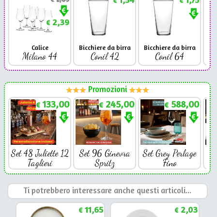
€
€
2,39
€
Calice
Bicchiere da birra
Bicchiere da birra
Milano 44
Conil 42
Conil 64
Promozioni
133,00
245,00
588,00
€
€
€
Set 48 Juliette 12
Set 96 Ginevra
Set Grey Perlage
Se
Taglieri
Spritz
Fino
Ti potrebbero interessare anche questi articoli...
11,65
2,03
€
€