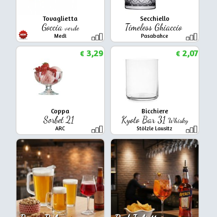
Tovaglietta
Secchiello
Goccia
Timeless Ghiaccio
verde
Medi
Pasabahce
3,29
2,07
€
€
Coppa
Bicchiere
Sorbet 21
Kyoto Bar 31
Whisky
ARC
Stölzle Lausitz