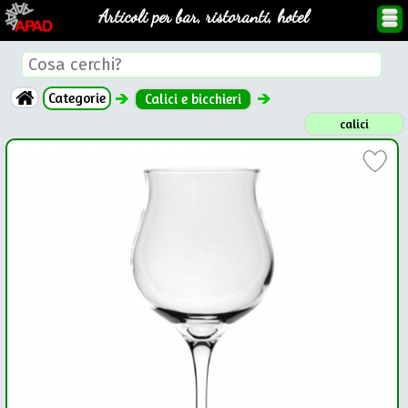
Articoli per bar, ristoranti, hotel
Categorie
Calici e bicchieri
calici