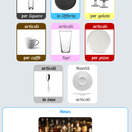
per
liquore
in
Offerta
per
gelato
articoli
articoli
articoli
per
caffè
Top!
per
pizza
articoli
Novità
in
inox
articoli
News