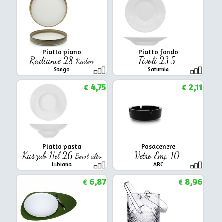
Piatto piano
Piatto fondo
Radiance 28
Tivoli 23,5
Kaden
Sango
Saturnia
4,75
2,11
€
€
Piatto pasta
Posacenere
Kaszub Hel 26
Vetro Emp 10
Bowl alto
Lubiana
ARC
6,87
8,96
€
€