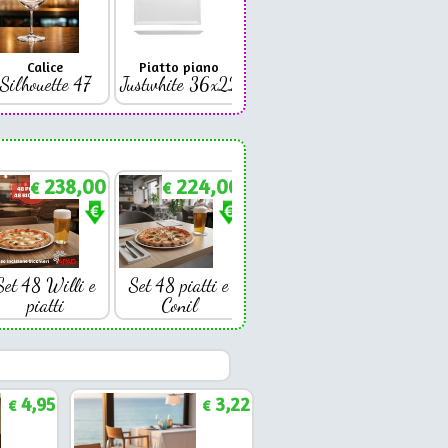
Calice
Piatto piano
Bicchiere
Bicc
Silhouette 47
Justwhite 36x22
Premium 42
Coniq
238,00
224,00
€
€
Set 48 Willi e
Set 48 piatti e
piatti
Conil
4,95
3,22
€
€