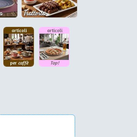
a
Trattoria
articoli
articoli
per
caffè
Top!