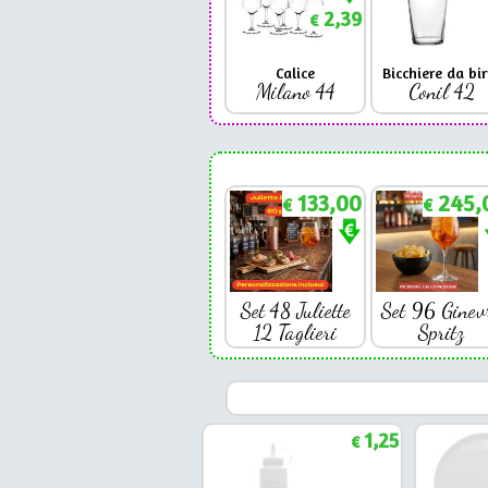
2,39
€
Calice
Bicchiere da bir
Milano 44
Conil 42
133,00
245,
€
€
Set 48 Juliette
Set 96 Ginev
12 Taglieri
Spritz
1,25
€