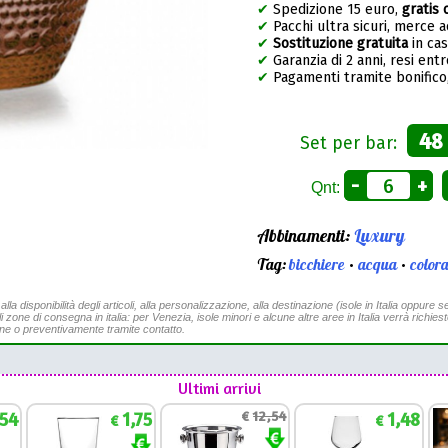
✔
Spedizione 15 euro,
gratis 
✔
Pacchi ultra sicuri, merce 
✔
Sostituzione gratuita
in ca
✔
Garanzia di 2 anni, resi entr
✔
Pagamenti tramite bonifico,
48
Set per bar:
-
+
Qnt:
Abbinamenti:
Luxury
Tag:
bicchiere
•
acqua
•
colora
a disponibilità degli articoli, alla personalizzazione, alla destinazione (isole in Italia oppure se
li zone di consegna in italia: per Venezia, isole minori e alcune altre aree in Italia verrà richies
ine o preventivamente tramite contatto.
Ultimi arrivi
,54
1,75
€
12,54
1,48
€
€