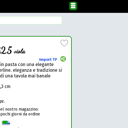
32,5
viola
Import TP
o in pasta con una elegante
erline. eleganza e tradizione si
di una tavola mai banale
8,3 cm
pz.
nel nostro magazzino:
 pochi giorni da ordine
1