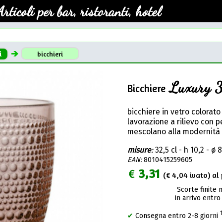
Articoli per bar, ristoranti, hotel
i
bicchieri
Luxury 
Bicchiere
bicchiere in vetro colorat
lavorazione a rilievo con p
mescolano alla modernità 
misure
:
32,5 cl - h 10,2 - ø 
EAN:
8010415259605
€
3,31
(€
4,04
ivato) al 
Scorte finite 
in arrivo entro
✔
Consegna entro 2-8 giorni