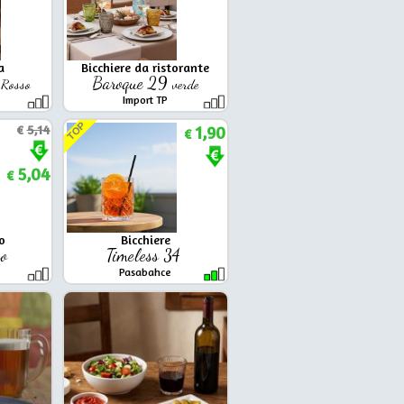
a
Bicchiere da ristorante
e
Baroque 29
Rosso
verde
Import TP
TOP
€
5,14
1,90
€
5,04
€
o
Bicchiere
so
Timeless 34
Pasabahce