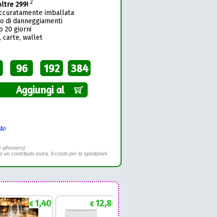
2
oltre 299!
accuratamente imballata
so di danneggiamenti
o 20 giorni
 carte, wallet
96
192
384
Aggiungi al
to
 all'estero)
to un contributo extra. Il costo per le spedizioni
1,40
12,86
1,88
€
€
€