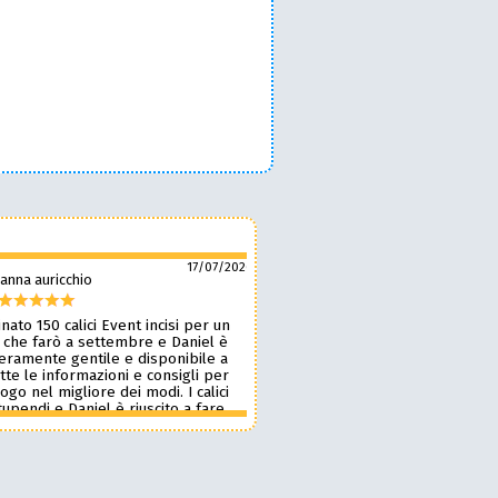
17/07/2026
anna auricchio
silvio pozzobon
nato 150 calici Event incisi per un
Daniel è fantastico! 🙌 Ci ha r
 che farò a settembre e Daniel è
bellissimi bicchieri personaliz
veramente gentile e disponibile a
nostro marchio, oltre a taglie
tte le informazioni e consigli per
ottima qualità. 🪵🍷 Lavora d
 logo nel migliore dei modi. I calici
benissimo, è super veloce ⚡ 
upendi e Daniel è riuscito a fare
onestissimi e molto competiti
n pochissimi giorni accontentandomi.
professionista che consiglia
blico le foto perché voglio sia una
assolutamente! 🔝✨
sa per i partecipanti ma aggiornerò
ensione appena passato l’evento.
 dare 10 stelle lo farei. Grazie