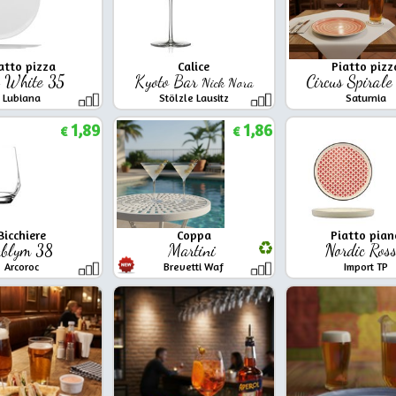
atto pizza
Calice
Piatto pizz
a White 35
Kyoto Bar
Circus Spiral
Nick Nora
Lubiana
Stölzle Lausitz
Saturnia
1,89
1,86
€
€
Bicchiere
Coppa
Piatto pian
ublym 38
Martini
Nordic Ros
Arcoroc
Brevetti Waf
Import TP