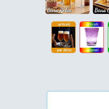
Birra Relax
Birra 
articoli
articoli
per
birra
colorati