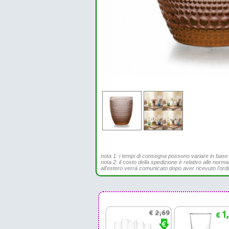
nota 1: i tempi di consegna possono variare in base all
nota 2: il costo della spedizione è relativo alle norma
all'estero verrà comunicato dopo aver ricevuto l'ord
€
2,69
1
€