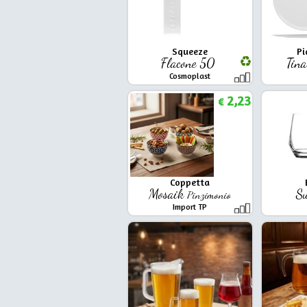
Squeeze
Pi
Flacone 50
Tin
Cosmoplast
2,23
€
Coppetta
Mosaik
S
Pinzimonio
Import TP