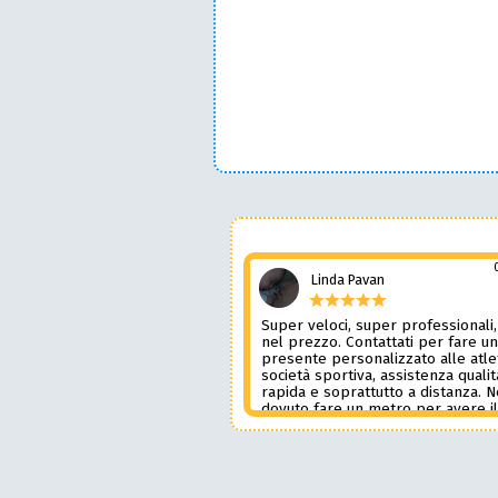
Linda Pavan
Super veloci, super professionali,
nel prezzo. Contattati per fare u
presente personalizzato alle atle
società sportiva, assistenza qualit
rapida e soprattutto a distanza. 
dovuto fare un metro per avere i
prodotto desiderato. Una assiste
genere è rara e preziosa. Credo l
contatterò ancora in futuro