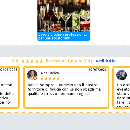
Calici e bicchieri professionali
per Bar e Ristoranti
5,0
Recensioni Google (60)
vedi tutte
02/08/2026
20/07/2026
Alba Harley
 onesti
Daniel sempre il numero uno il nostro
Ho ordi
n
fornitore di fiducia con lui non sbagli mai
evento
te della
qualità e prezzo non hanno eguali.
stato 
ativa
dare tu
Non ho
fare il
l
sono st
nza del
tutto i
i
Non pub
sorpre
la rec
Potessi