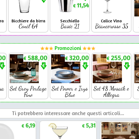
11,54
€
ra
Bicchiere da birra
Secchiello
Calice Vino
Conil 64
Basic 21
Biancorosso 35
Promozioni
00
588,00
320,00
255,00
€
€
€
ra
Set Grey Perlage
Set Power e Irys
Set 48 Mosaik e
Fino
Blue
Allegra
Ti potrebbero interessare anche questi articoli...
6,19
5,31
€
€