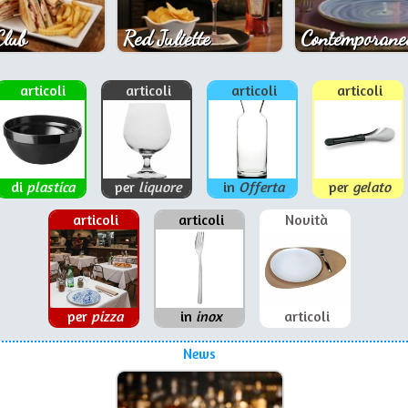
Club
Red Juliette
Contemporane
articoli
articoli
articoli
articoli
di
plastica
per
liquore
in
Offerta
per
gelato
articoli
articoli
Novità
per
pizza
in
inox
articoli
News