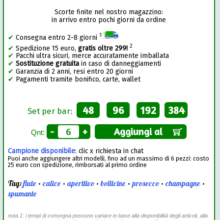
Scorte finite nel nostro magazzino:
in arrivo entro pochi giorni da ordine
1
✔
Consegna entro 2-8 giorni
2
✔
Spedizione 15 euro,
gratis oltre 299!
✔
Pacchi ultra sicuri, merce accuratamente imballata
✔
Sostituzione gratuita
in caso di danneggiamenti
✔
Garanzia di 2 anni, resi entro 20 giorni
✔
Pagamenti tramite bonifico, carte, wallet
48
96
192
384
Set per bar:
-
+
Aggiungi al
Qnt:
Campione disponibile
: clic x richiesta in chat
Puoi anche aggiungere altri modelli, fino ad un massimo di 6 pezzi: costo
25 euro con spedizione, rimborsati al primo ordine
Tag:
flute
•
calice
•
aperitivo
•
bollicine
•
prosecco
•
champagne
•
spumante
nota 1: i tempi di consegna possono variare in base alla disponibilità degli articoli, alla