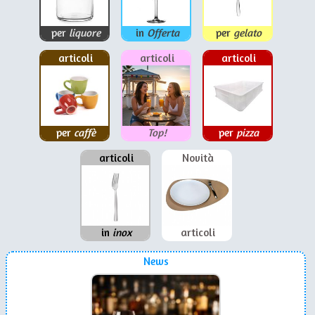
per
liquore
in
Offerta
per
gelato
articoli
articoli
articoli
per
caffè
Top!
per
pizza
articoli
Novità
in
inox
articoli
News