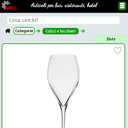
Articoli per bar, ristoranti, hotel
Categorie
Calici e bicchieri
flute