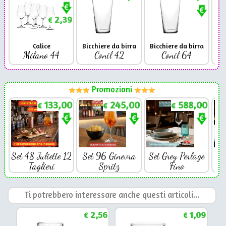
2,39
€
Calice
Bicchiere da birra
Bicchiere da birra
Milano 44
Conil 42
Conil 64
Promozioni
133,00
245,00
588,00
€
€
€
Set 48 Juliette 12
Set 96 Ginevra
Set Grey Perlage
Se
Taglieri
Spritz
Fino
Ti potrebbero interessare anche questi articoli...
2,56
1,09
€
€