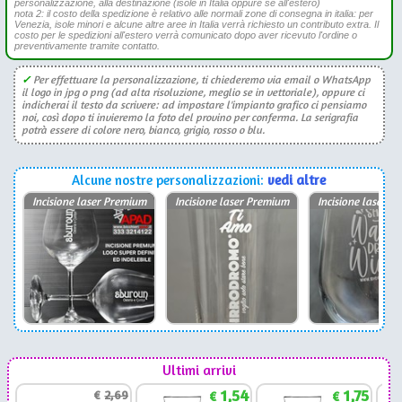
personalizzazione, alla destinazione (isole in Italia oppure se all'estero)
nota 2: il costo della spedizione è relativo alle normali zone di consegna in italia: per
Venezia, isole minori e alcune altre aree in Italia verrà richiesto un contributo extra. Il
costo per le spedizioni all'estero verrà comunicato dopo aver ricevuto l'ordine o
preventivamente tramite contatto.
✓
Per effettuare la personalizzazione, ti chiederemo via email o WhatsApp
il logo in jpg o png (ad alta risoluzione, meglio se in vettoriale), oppure ci
indicherai il testo da scrivere: ad impostare l'impianto grafico ci pensiamo
noi, così dopo ti invieremo la foto del provino per conferma. La serigrafia
potrà essere di colore nero, bianco, grigio, rosso o blu.
Alcune nostre personalizzazioni:
vedi altre
Incisione laser Premium
Incisione laser Premium
Incisione laser P
Ultimi arrivi
1,54
1,75
€
2,69
€
€