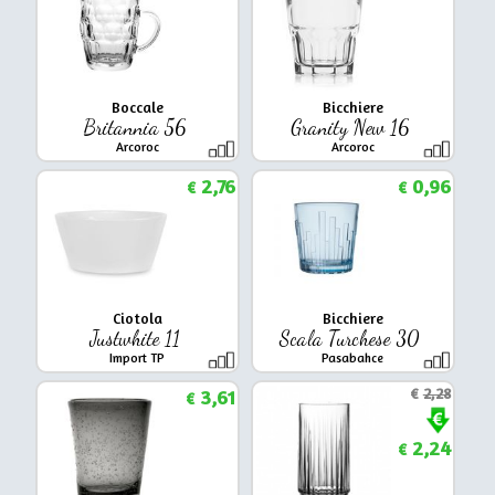
Boccale
Bicchiere
Britannia 56
Granity New 16
Arcoroc
Arcoroc
2,76
0,96
€
€
Ciotola
Bicchiere
Justwhite 11
Scala Turchese 30
Import TP
Pasabahce
3,61
€
2,28
€
2,24
€