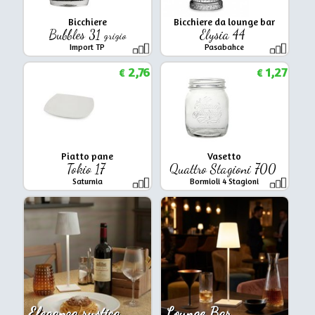
Bicchiere
Bicchiere da lounge bar
Bubbles 31
Elysia 44
grigio
Import TP
Pasabahce
2,76
1,27
€
€
Piatto pane
Vasetto
Tokio 17
Quattro Stagioni 700
Saturnia
Bormioli 4 Stagioni
Eleganza rustica
Lounge Bar