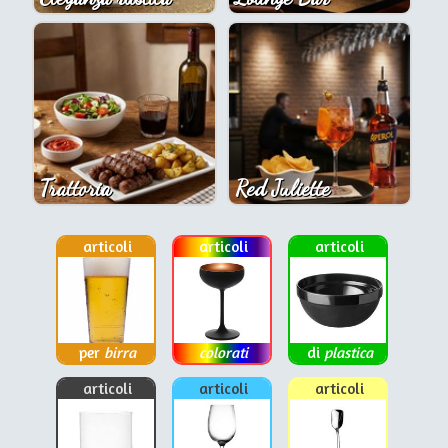
Trattoria
Red Juliette
articoli
articoli
articoli
per
birra
colorati
di
plastica
articoli
articoli
articoli