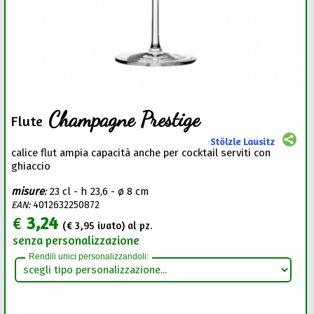
Champagne Prestige
Flute
Stölzle Lausitz
calice flut ampia capacità anche per cocktail serviti con
ghiaccio
misure
:
23 cl - h 23,6 - ø 8 cm
EAN:
4012632250872
€
3,24
(€
3,95
ivato) al pz.
senza personalizzazione
Rendili unici personalizzandoli: