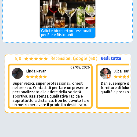
Calici e bicchieri professionali
per Bar e Ristoranti
5,0
Recensioni Google (60)
vedi tutte
02/08/2026
Linda Pavan
Alba Harley
Super veloci, super professionali, onesti
Daniel sempre il num
nel prezzo. Contattati per fare un presente
fornitore di fiducia c
personalizzato alle atlete della società
qualità e prezzo non
sportiva, assistenza qualitativa rapida e
soprattutto a distanza. Non ho dovuto fare
un metro per avere il prodotto desiderato.
Una assistenza del genere è rara e
preziosa. Credo li contatterò ancora in
futuro