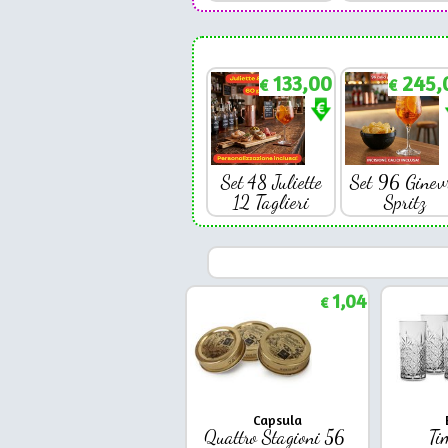
133,00
245,
€
€
Set 48 Juliette
Set 96 Ginev
12 Taglieri
Spritz
1,04
€
Capsula
Quattro Stagioni 56
Ti