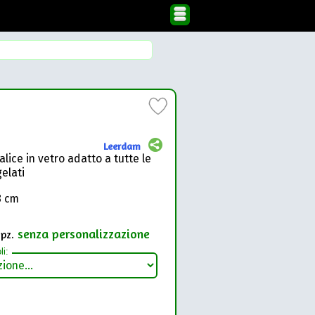
Leerdam
lice in vetro adatto a tutte le
gelati
,8 cm
senza personalizzazione
pz.
li: