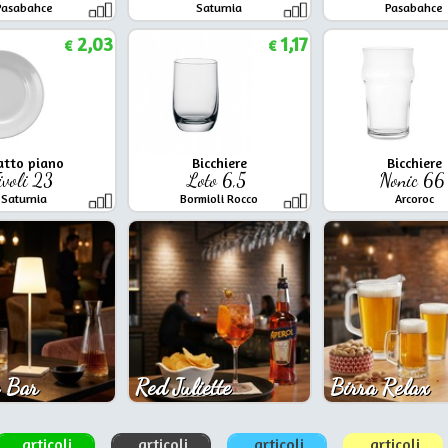
Pasabahce
Saturnia
Pasabahce
2,03
1,17
€
€
atto piano
Bicchiere
Bicchiere
ivoli 23
Loto 6,5
Nonic 6
Saturnia
Bormioli Rocco
Arcoroc
 Bar
Red Juliette
Birra Relax
articoli
articoli
articoli
articoli