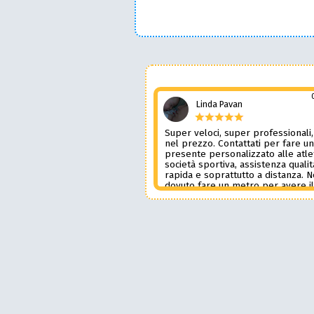
Linda Pavan
Super veloci, super professionali,
nel prezzo. Contattati per fare u
presente personalizzato alle atle
società sportiva, assistenza qualit
rapida e soprattutto a distanza. 
dovuto fare un metro per avere i
prodotto desiderato. Una assiste
genere è rara e preziosa. Credo l
contatterò ancora in futuro