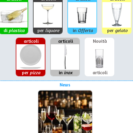
di
plastica
per
liquore
in
Offerta
per
gelato
articoli
articoli
Novità
per
pizza
in
inox
articoli
News