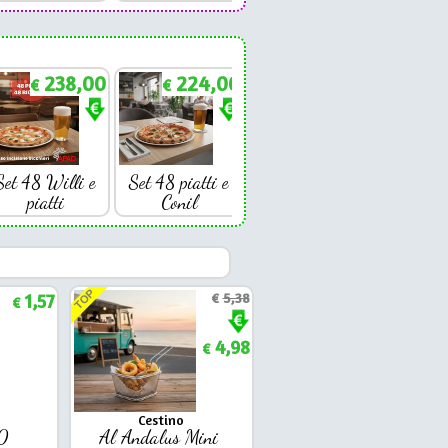
238,00
224,00
€
€
Set 48 Willi e
Set 48 piatti e
piatti
Conil
TOP
1,57
€
5,38
€
4,98
€
Cestino
50
Al Andalus Mini