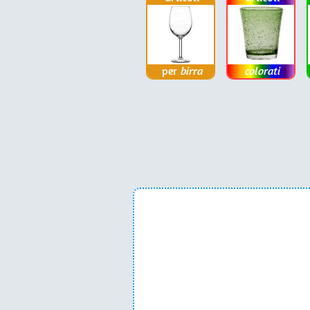
per
birra
colorati