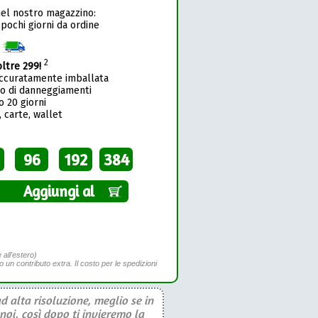
nel nostro magazzino:
 pochi giorni da ordine
1
2
oltre 299!
accuratamente imballata
so di danneggiamenti
o 20 giorni
 carte, wallet
96
192
384
Aggiungi al
 all'estero)
to un contributo extra. Il costo per le spedizioni
d alta risoluzione, meglio se in
noi, così dopo ti invieremo la