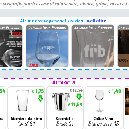
serigrafia potrà essere di colore nero, bianco, grigio, rosso o b
Alcune nostre personalizzazioni:
vedi altre
laser Premium
Incisione laser Premium
Incisione laser Premium
Incisi
Ultimi arrivi
,54
1,75
€
12,54
1,48
€
€
11,54
€
ra
Bicchiere da birra
Secchiello
Calice Vino
Conil 64
Basic 21
Biancorosso 35