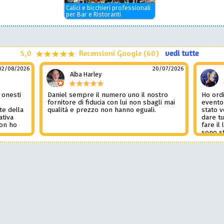
Calici e bicchieri professionali
per Bar e Ristoranti
5,0
Recensioni Google (60)
vedi tutte
02/08/2026
20/07/2026
Alba Harley
 onesti
Daniel sempre il numero uno il nostro
Ho ordi
n
fornitore di fiducia con lui non sbagli mai
evento
te della
qualità e prezzo non hanno eguali.
stato 
ativa
dare tu
Non ho
fare il
l
sono st
nza del
tutto i
i
Non pub
sorpre
la rec
Potessi
Daniel 