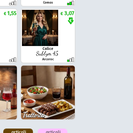
Comas
1,55
3,07
€
€
Calice
6
Sublym 45
Arcoroc
Trattoria
articoli
articoli