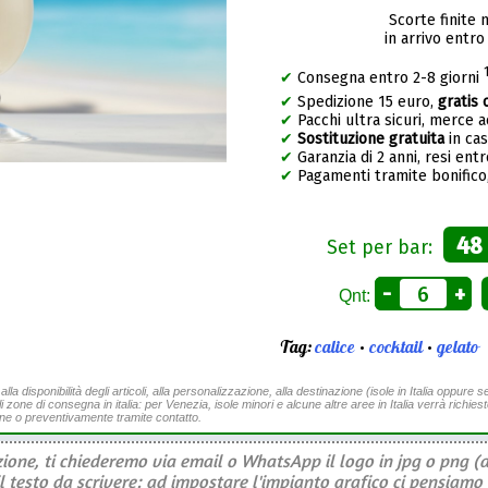
Scorte finite 
in arrivo entro
✔
Consegna entro 2-8 giorni
✔
Spedizione 15 euro,
gratis 
✔
Pacchi ultra sicuri, merce 
✔
Sostituzione gratuita
in ca
✔
Garanzia di 2 anni, resi entr
✔
Pagamenti tramite bonifico,
48
Set per bar:
-
+
Qnt:
Tag:
calice
•
cocktail
•
gelato
a disponibilità degli articoli, alla personalizzazione, alla destinazione (isole in Italia oppure se
li zone di consegna in italia: per Venezia, isole minori e alcune altre aree in Italia verrà richies
ine o preventivamente tramite contatto.
ione, ti chiederemo via email o WhatsApp il logo in jpg o png (a
il testo da scrivere: ad impostare l'impianto grafico ci pensiamo 