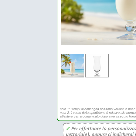
nota 1: i tempi di consegna possono variare in base all
nota 2: il costo della spedizione è relativo alle norma
all'estero verrà comunicato dopo aver ricevuto l'ord
✓
Per effettuare la personalizzaz
vettoriale), oppure ci indicherai 