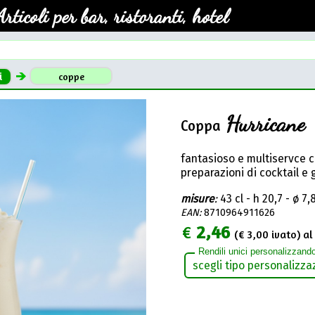
Articoli per bar, ristoranti, hotel
i
coppe
Hurricane
Coppa
fantasioso e multiservce ca
preparazioni di cocktail e 
misure
:
43 cl - h 20,7 - ø 7
EAN:
8710964911626
€
2,46
(€
3,00
ivato) al 
Rendili unici personalizzando