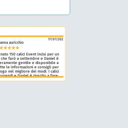
17/07/2026
anna auricchio
silvio pozzobon
nato 150 calici Event incisi per un
Daniel è fantastico! 🙌 Ci ha r
 che farò a settembre e Daniel è
bellissimi bicchieri personaliz
veramente gentile e disponibile a
nostro marchio, oltre a taglie
tte le informazioni e consigli per
ottima qualità. 🪵🍷 Lavora d
 logo nel migliore dei modi. I calici
benissimo, è super veloce ⚡ 
upendi e Daniel è riuscito a fare
onestissimi e molto competiti
n pochissimi giorni accontentandomi.
professionista che consiglia
blico le foto perché voglio sia una
assolutamente! 🔝✨
sa per i partecipanti ma aggiornerò
ensione appena passato l’evento.
 dare 10 stelle lo farei. Grazie
e alla prossima