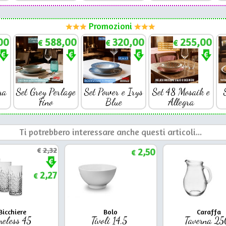
Promozioni
00
588,00
320,00
255,00
€
€
€
ra
Set Grey Perlage
Set Power e Irys
Set 48 Mosaik e
Fino
Blue
Allegra
Ti potrebbero interessare anche questi articoli...
€
2,32
2,50
€
2,27
€
Bicchiere
Bolo
Caraffa
meless 45
Tivoli 14,5
Taverna 2