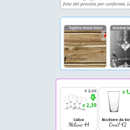
foto del provino per conferma. La 
Tagliere Acacia inciso
Incisione 
€
2,69
1
€
2,39
€
Calice
Bicchiere da bir
Milano 44
Conil 42