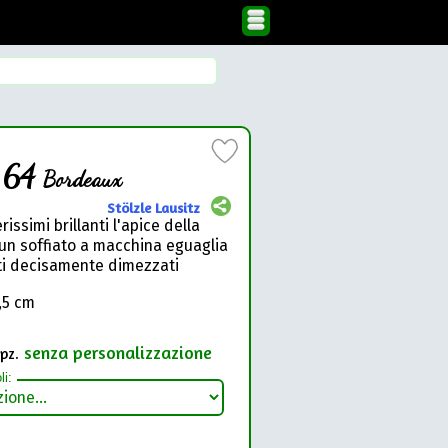
l 64
Bordeaux
Stölzle Lausitz
erissimi brillanti l'apice della
n soffiato a macchina eguaglia
sti decisamente dimezzati
0,5 cm
senza personalizzazione
pz.
li: