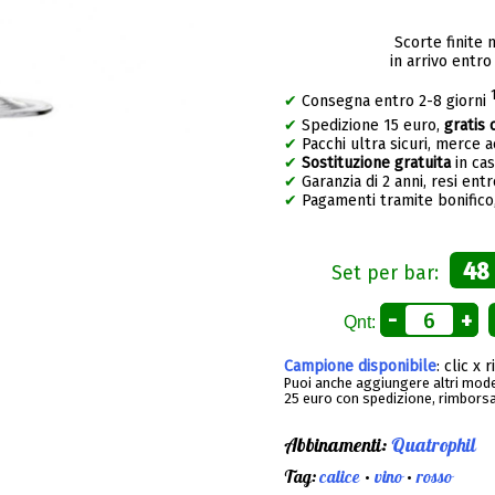
Scorte finite 
in arrivo entro
✔
Consegna entro 2-8 giorni
✔
Spedizione 15 euro,
gratis 
✔
Pacchi ultra sicuri, merce 
✔
Sostituzione gratuita
in ca
✔
Garanzia di 2 anni, resi entr
✔
Pagamenti tramite bonifico,
48
Set per bar:
-
+
Qnt:
Campione disponibile
: clic x 
Puoi anche aggiungere altri model
25 euro con spedizione, rimborsa
Abbinamenti:
Quatrophil
Tag:
calice
•
vino
•
rosso