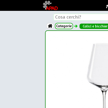
Categorie
Calici e bicchier