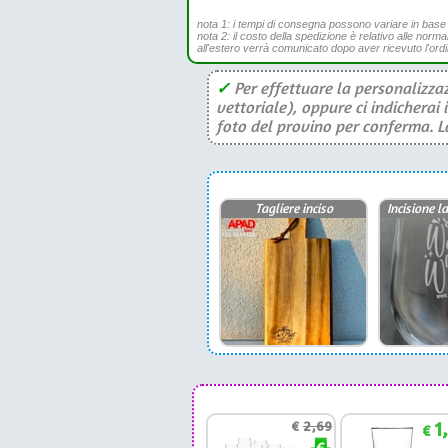
nota 1: i tempi di consegna possono variare in base all
nota 2: il costo della spedizione è relativo alle norma
all'estero verrà comunicato dopo aver ricevuto l'ord
✓
Per effettuare la personalizzaz
vettoriale), oppure ci indicherai 
foto del provino per conferma. La 
Tagliere inciso
Incisione 
€
2,69
1
€