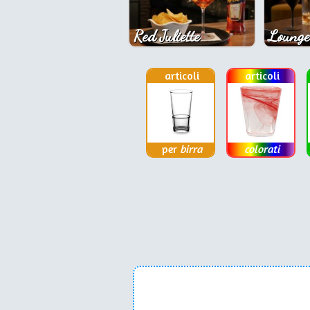
Red Juliette
Lounge
articoli
articoli
per
birra
colorati