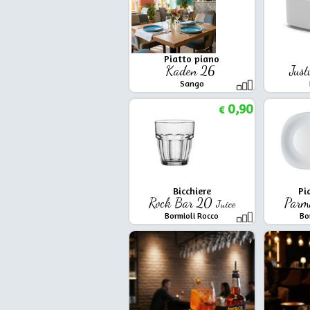
Piatto piano
Kaden 26
Jus
Sango
0,90
€
Bicchiere
Pi
Rock Bar 20
Par
Juice
Bormioli Rocco
Bo