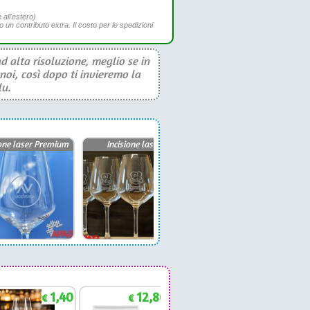
 all'estero)
to un contributo extra. Il costo per le spedizioni
d alta risoluzione, meglio se in
noi, così dopo ti invieremo la
lu.
ione laser Premium
Incisione laser
Incisione laser
1,40
12,86
1,88
€
€
€