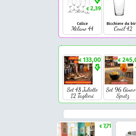
2,39
€
Calice
Bicchiere da bir
Milano 44
Conil 42
133,00
245,
€
€
Set 48 Juliette
Set 96 Ginev
12 Taglieri
Spritz
7,71
€