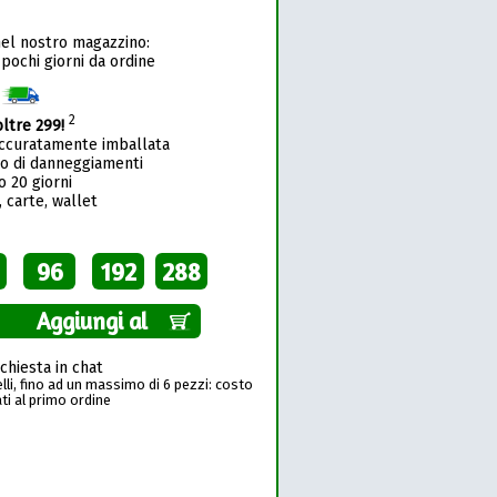
nel nostro magazzino:
 pochi giorni da ordine
1
2
oltre 299!
accuratamente imballata
so di danneggiamenti
o 20 giorni
 carte, wallet
96
192
288
Aggiungi al
richiesta in chat
li, fino ad un massimo di 6 pezzi: costo
ti al primo ordine