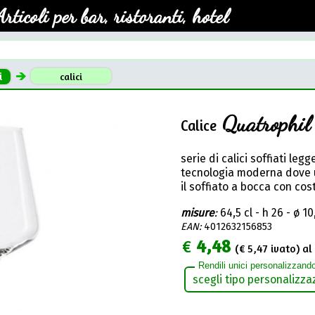
Articoli per bar, ristoranti, hotel
i
calici
Quatrophi
Calice
serie di calici soffiati legg
tecnologia moderna dove u
il soffiato a bocca con co
misure
:
64,5 cl - h 26 - ø 1
EAN:
4012632156853
€
4,48
(€
5,47
ivato) al 
Rendili unici personalizzando