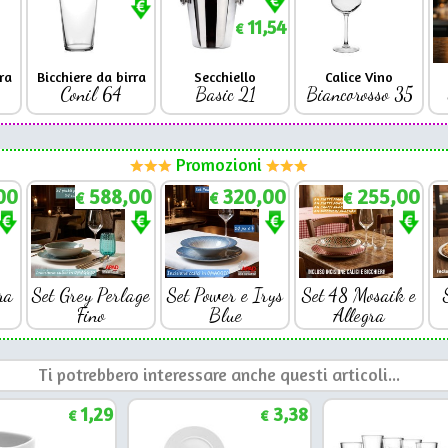
11,54
€
ra
Bicchiere da birra
Secchiello
Calice Vino
Conil 64
Basic 21
Biancorosso 35
Promozioni
00
588,00
320,00
255,00
€
€
€
ra
Set Grey Perlage
Set Power e Irys
Set 48 Mosaik e
Fino
Blue
Allegra
Ti potrebbero interessare anche questi articoli...
1,29
3,38
€
€