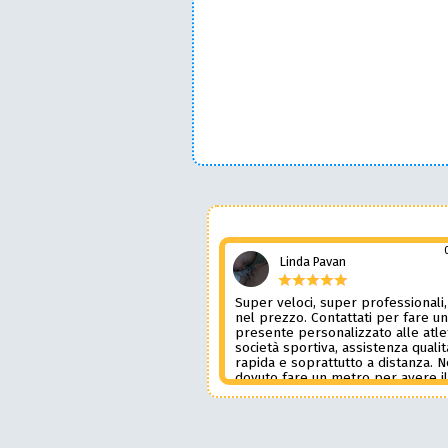
Linda Pavan
Super veloci, super professionali,
nel prezzo. Contattati per fare u
presente personalizzato alle atle
società sportiva, assistenza qualit
rapida e soprattutto a distanza. 
dovuto fare un metro per avere i
prodotto desiderato. Una assiste
genere è rara e preziosa. Credo l
contatterò ancora in futuro