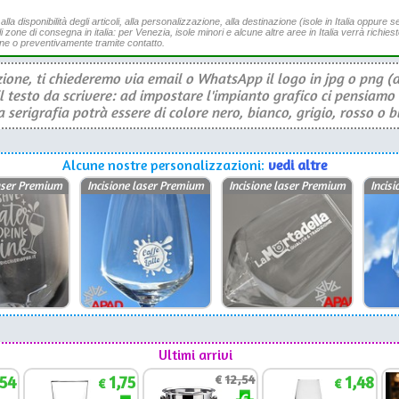
a disponibilità degli articoli, alla personalizzazione, alla destinazione (isole in Italia oppure se
li zone di consegna in italia: per Venezia, isole minori e alcune altre aree in Italia verrà richies
ine o preventivamente tramite contatto.
ione, ti chiederemo via email o WhatsApp il logo in jpg o png (a
il testo da scrivere: ad impostare l'impianto grafico ci pensiamo 
serigrafia potrà essere di colore nero, bianco, grigio, rosso o b
Alcune nostre personalizzazioni:
vedi altre
laser Premium
Incisione laser Premium
Incisione laser Premium
Incis
Ultimi arrivi
,54
1,75
€
12,54
1,48
€
€