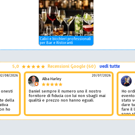
Calici e bicchieri professionali
per Bar e Ristoranti
5,0
Recensioni Google (60)
vedi tutte
02/08/2026
20/07/2026
Alba Harley
 onesti
Daniel sempre il numero uno il nostro
Ho ordi
n
fornitore di fiducia con lui non sbagli mai
evento
te della
qualità e prezzo non hanno eguali.
stato 
ativa
dare tu
Non ho
fare il
l
sono st
nza del
tutto i
i
Non pub
sorpre
la rec