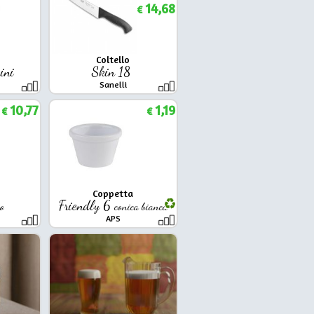
14,68
€
Coltello
ini
Skin 18
Sanelli
10,77
1,19
€
€
Coppetta
Friendly 6
o
conica bianca
APS