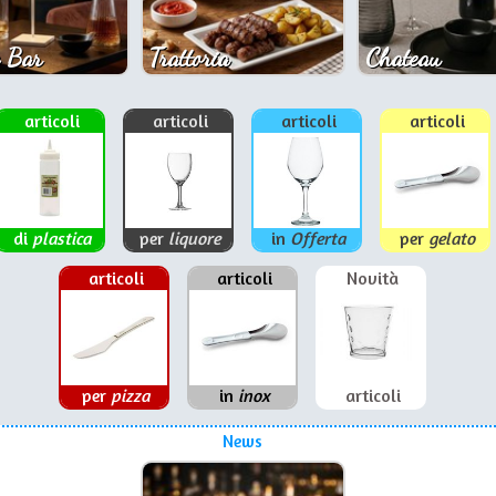
 Bar
Trattoria
Chateau
articoli
articoli
articoli
articoli
di
plastica
per
liquore
in
Offerta
per
gelato
articoli
articoli
Novità
per
pizza
in
inox
articoli
News