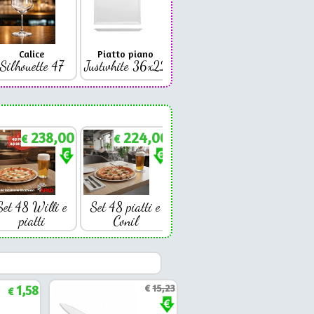
Calice
Piatto piano
Bicchiere
Bicc
Silhouette 47
Justwhite 36x22
Premium 42
Coniq
238,00
224,00
€
€
Set 48 Willi e
Set 48 piatti e
piatti
Conil
1,58
€
15,23
€