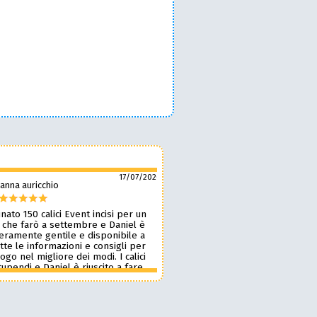
17/07/2026
anna auricchio
silvio pozzobon
nato 150 calici Event incisi per un
Daniel è fantastico! 🙌 Ci ha r
 che farò a settembre e Daniel è
bellissimi bicchieri personaliz
veramente gentile e disponibile a
nostro marchio, oltre a taglie
tte le informazioni e consigli per
ottima qualità. 🪵🍷 Lavora d
 logo nel migliore dei modi. I calici
benissimo, è super veloce ⚡ 
upendi e Daniel è riuscito a fare
onestissimi e molto competiti
n pochissimi giorni accontentandomi.
professionista che consiglia
blico le foto perché voglio sia una
assolutamente! 🔝✨
sa per i partecipanti ma aggiornerò
ensione appena passato l’evento.