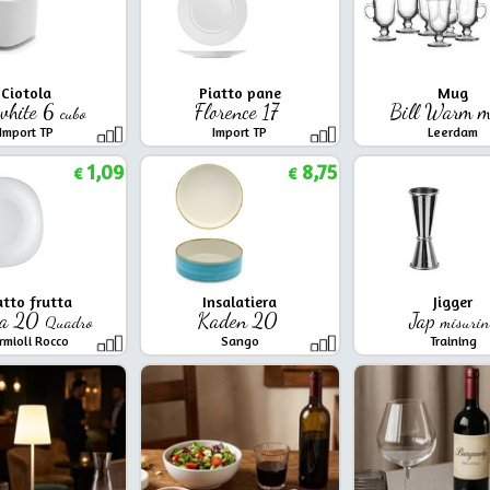
Ciotola
Piatto pane
Mug
twhite 6
Florence 17
Bill Warm m
cubo
Import TP
Import TP
Leerdam
1,09
8,75
€
€
atto frutta
Insalatiera
Jigger
ma 20
Kaden 20
Jap
Quadro
misurin
rmioli Rocco
Sango
Training