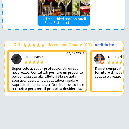
Calici e bicchieri professionali
per Bar e Ristoranti
5,0
Recensioni Google (60)
vedi tutte
02/08/2026
Linda Pavan
Alba Harley
Super veloci, super professionali, onesti
Daniel sempre il num
nel prezzo. Contattati per fare un presente
fornitore di fiducia c
personalizzato alle atlete della società
qualità e prezzo non
sportiva, assistenza qualitativa rapida e
soprattutto a distanza. Non ho dovuto fare
un metro per avere il prodotto desiderato.
Una assistenza del genere è rara e
preziosa. Credo li contatterò ancora in
futuro