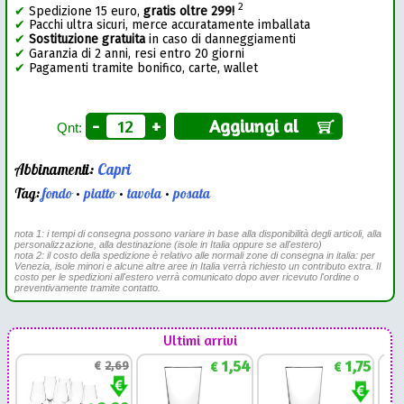
2
✔
Spedizione 15 euro,
gratis oltre 299!
✔
Pacchi ultra sicuri, merce accuratamente imballata
✔
Sostituzione gratuita
in caso di danneggiamenti
✔
Garanzia di 2 anni, resi entro 20 giorni
✔
Pagamenti tramite bonifico, carte, wallet
-
+
Aggiungi al
Qnt:
Abbinamenti:
Capri
Tag:
fondo
•
piatto
•
tavola
•
posata
nota 1: i tempi di consegna possono variare in base alla disponibilità degli articoli, alla
personalizzazione, alla destinazione (isole in Italia oppure se all'estero)
nota 2: il costo della spedizione è relativo alle normali zone di consegna in italia: per
Venezia, isole minori e alcune altre aree in Italia verrà richiesto un contributo extra. Il
costo per le spedizioni all'estero verrà comunicato dopo aver ricevuto l'ordine o
preventivamente tramite contatto.
Ultimi arrivi
1,54
1,75
€
2,69
€
€