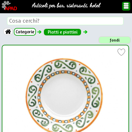
Articoli per bar, ristoranti, hotel
Categorie
Piatti e piattini
fondi