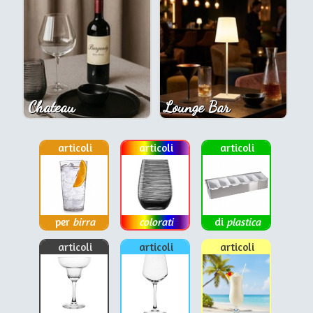
Chateau
Lounge Bar
articoli
articoli
articoli
per
birra
colorati
di
plastica
articoli
articoli
articoli