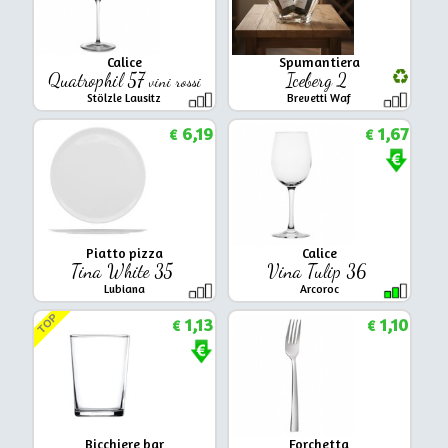
Calice
Spumantiera
Quatrophil 57
Iceberg 2
vini rossi
Stölzle Lausitz
Brevetti Waf
6,19
1,67
€
€
Piatto pizza
Calice
Tina White 35
Vina Tulip 36
Lubiana
Arcoroc
TOP
1,13
1,10
€
€
Bicchiere bar
Forchetta