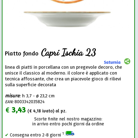
Capri Ischia 23
Piatto fondo
Saturnia
linea di piatti in porcellana con un pregevole decoro, che
unisce il classico al moderno. il colore è applicato con
tecnica affossante, che crea un piacevole gioco di rilievi
sulla superficie decorata
misure
:
h 3,7 - ø 23,2 cm
EAN:
8003342035824
€
3,43
(€
4,18
ivato) al pz.
Scorte finite nel nostro magazzino:
in arrivo entro pochi giorni da ordine
1
✔
Consegna entro 2-8 giorni