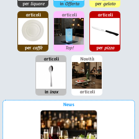
per
liquore
in
Offerta
per
gelato
articoli
articoli
articoli
per
caffè
Top!
per
pizza
articoli
Novità
in
inox
articoli
News