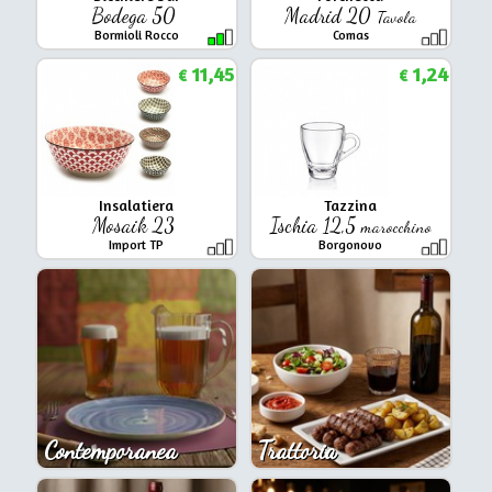
Bodega 50
Madrid 20
Tavola
Bormioli Rocco
Comas
11,45
1,24
€
€
Insalatiera
Tazzina
Mosaik 23
Ischia 12,5
marocchino
Import TP
Borgonovo
Contemporanea
Trattoria