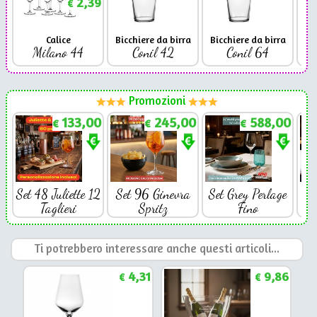
2,39
€
Calice
Bicchiere da birra
Bicchiere da birra
Milano 44
Conil 42
Conil 64
Promozioni
133,00
245,00
588,00
€
€
€
Set 48 Juliette 12
Set 96 Ginevra
Set Grey Perlage
Se
Taglieri
Spritz
Fino
Ti potrebbero interessare anche questi articoli...
4,31
9,86
€
€