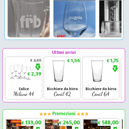
Ultimi arrivi
1,54
1,75
€
2,69
€
€
2,39
€
Calice
Bicchiere da birra
Bicchiere da birra
Milano 44
Conil 42
Conil 64
Promozioni
133,00
245,00
588,00
€
€
€