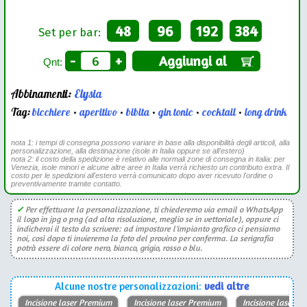
48
96
192
384
Set per bar:
-
+
Aggiungi al
Qnt:
Abbinamenti:
Elysia
Tag:
bicchiere
•
aperitivo
•
bibita
•
gin tonic
•
cocktail
•
long drink
nota 1: i tempi di consegna possono variare in base alla disponibilità degli articoli, alla
personalizzazione, alla destinazione (isole in Italia oppure se all'estero)
nota 2: il costo della spedizione è relativo alle normali zone di consegna in italia: per
Venezia, isole minori e alcune altre aree in Italia verrà richiesto un contributo extra. Il
costo per le spedizioni all'estero verrà comunicato dopo aver ricevuto l'ordine o
preventivamente tramite contatto.
✓
Per effettuare la personalizzazione, ti chiederemo via email o WhatsApp
il logo in jpg o png (ad alta risoluzione, meglio se in vettoriale), oppure ci
indicherai il testo da scrivere: ad impostare l'impianto grafico ci pensiamo
noi, così dopo ti invieremo la foto del provino per conferma. La serigrafia
potrà essere di colore nero, bianco, grigio, rosso o blu.
Alcune nostre personalizzazioni:
vedi altre
Incisione laser Premium
Incisione laser Premium
Incisione laser P