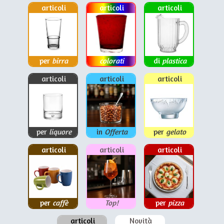
articoli
articoli
articoli
per
birra
colorati
di
plastica
articoli
articoli
articoli
per
liquore
in
Offerta
per
gelato
articoli
articoli
articoli
per
caffè
Top!
per
pizza
articoli
Novità