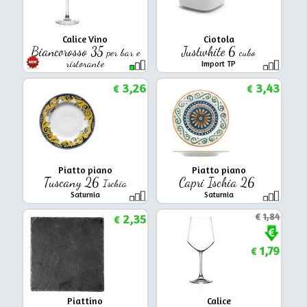
Calice Vino
Ciotola
Biancorosso 35
Justwhite 6
per bar e
cubo
ristorante
Import TP
Arcoroc
3,26
3,43
€
€
Piatto piano
Piatto piano
Tuscany 26
Capri Ischia 26
Ischia
Saturnia
Saturnia
2,35
€
1,84
€
1,79
€
Piattino
Calice