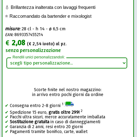
💧 Brillantezza inalterata con lavaggi frequenti
⭐ Raccomandato da bartender e mixologist
misure
:
28 cl - h 14 - ø 6,5 cm
EAN:
8693357455214
€
2,08
(€
2,54
ivato) al pz.
senza personalizzazione
Rendili unici personalizzandoli:
Scorte finite nel nostro magazzino:
in arrivo entro pochi giorni da ordine
1
✔
Consegna entro 2-8 giorni
2
✔
Spedizione 15 euro,
gratis oltre 299!
✔
Pacchi ultra sicuri, merce accuratamente imballata
✔
Sostituzione gratuita
in caso di danneggiamenti
✔
Garanzia di 2 anni, resi entro 20 giorni
✔
Pagamenti tramite bonifico, carte, wallet