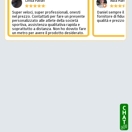
Linda Pavan
Alba Harley
Super veloci, super professionali, onesti
Daniel sempre il num
nel prezzo. Contattati per fare un presente
fornitore di fiducia c
personalizzato alle atlete della società
qualità e prezzo non
sportiva, assistenza qualitativa rapida e
soprattutto a distanza. Non ho dovuto fare
un metro per avere il prodotto desiderato.
Una assistenza del genere è rara e
preziosa. Credo li contatterò ancora in
futuro
CHAT