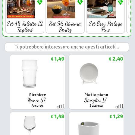
Set 48 Juliette 12
Set 96 Ginevra
Set Grey Perlage
Se
Taglieri
Spritz
Fino
Ti potrebbero interessare anche questi articoli...
1,49
2,40
€
€
Bicchiere
Piatto piano
Nonic 57
Siviglia 17
Arcoroc
Saturnia
1,48
1,29
€
€