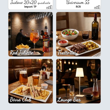
Justone 20x20
Universum 55
quadrato
Import TP
RCR
Red Juliette
Trattoria
Birra Club
Lounge Bar