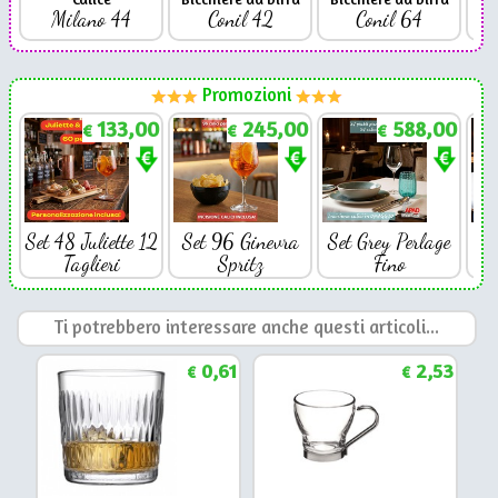
Milano 44
Conil 42
Conil 64
Promozioni
133,00
245,00
588,00
€
€
€
Set 48 Juliette 12
Set 96 Ginevra
Set Grey Perlage
Se
Taglieri
Spritz
Fino
Ti potrebbero interessare anche questi articoli...
0,61
2,53
€
€