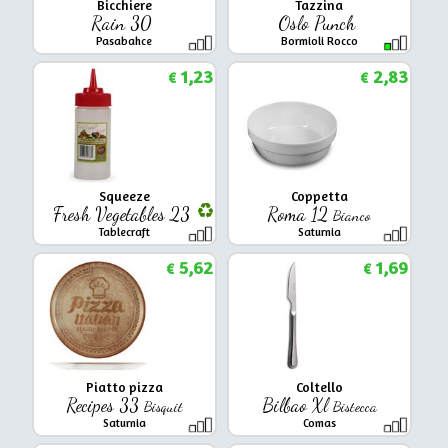
Bicchiere
Tazzina
Rain 30
Oslo Punch
Pasabahce
Bormioli Rocco
1,23
2,83
€
€
Squeeze
Coppetta
Fresh Vegetables 23
Roma 12
Bianco
Tablecraft
Saturnia
5,62
1,69
€
€
Piatto pizza
Coltello
Recipes 33
Bilbao Xl
Bisquit
Bistecca
Saturnia
Comas