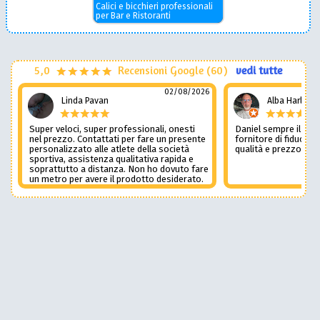
Calici e bicchieri professionali
per Bar e Ristoranti
5,0
Recensioni Google (60)
vedi tutte
02/08/2026
Linda Pavan
Alba Harley
Super veloci, super professionali, onesti
Daniel sempre il num
nel prezzo. Contattati per fare un presente
fornitore di fiducia c
personalizzato alle atlete della società
qualità e prezzo non
sportiva, assistenza qualitativa rapida e
soprattutto a distanza. Non ho dovuto fare
un metro per avere il prodotto desiderato.
Una assistenza del genere è rara e
preziosa. Credo li contatterò ancora in
futuro