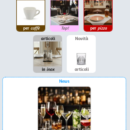
per
caffè
Top!
per
pizza
articoli
Novità
in
inox
articoli
News