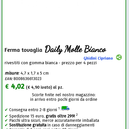
Daily Molle Bianco
Ferma tovaglia
Ghidini Cipriano
rivestiti con gomma bianca - prezzo per 4 pezzi
misure
:
4,7 x 1,7 x 5 cm
EAN:
8008636613023
€
4,02
(€
4,90
ivato) al pz.
Scorte finite nel nostro magazzino:
in arrivo entro pochi giorni da ordine
1
✔
Consegna entro 2-8 giorni
2
✔
Spedizione 15 euro,
gratis oltre 299!
✔
Pacchi ultra sicuri, merce accuratamente imballata
✔
Sostituzione gratuita
in caso di danneggiamenti