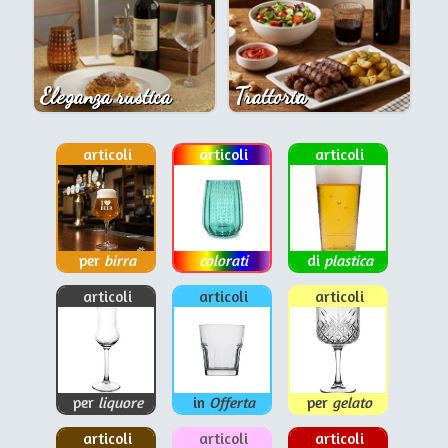
Eleganza rustica
Trattoria
articoli
articoli
articoli
per
birra
colorati
di
plastica
articoli
articoli
articoli
per
liquore
in
Offerta
per
gelato
articoli
articoli
articoli