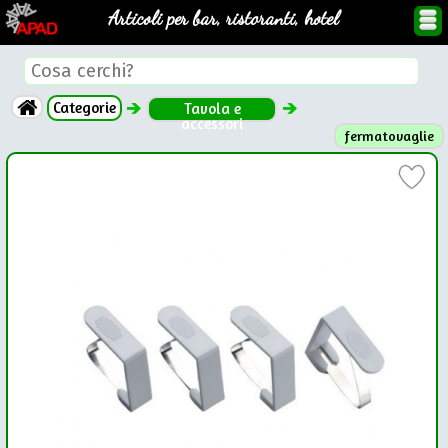
Articoli per bar, ristoranti, hotel
Categorie
Tavola e
accessori
fermatovaglie