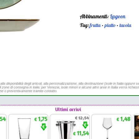
Abbinamenti:
Lagoon
Tag:
frutta
•
piatto
•
tavola
a disponibilità degli articoli, alla personalizzazione, alla destinazione (isole in Italia oppure se
li zone di consegna in italia: per Venezia, isole minori e alcune altre aree in Italia verrà richies
ine o preventivamente tramite contatto.
Ultimi arrivi
,54
1,75
€
12,54
1,48
€
€
11,54
€