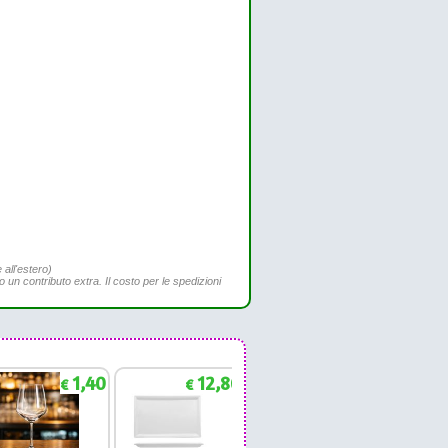
 all'estero)
to un contributo extra. Il costo per le spedizioni
1,40
12,86
1,88
€
€
€