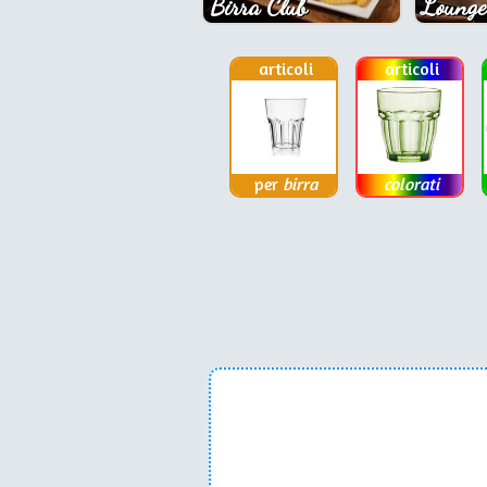
Birra Club
Lounge
articoli
articoli
per
birra
colorati