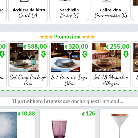
ra
Bicchiere da birra
Secchiello
Calice Vino
Conil 64
Basic 21
Biancorosso 35
Promozioni
00
588,00
320,00
255,00
€
€
€
ra
Set Grey Perlage
Set Power e Irys
Set 48 Mosaik e
Fino
Blue
Allegra
Ti potrebbero interessare anche questi articoli...
10,88
1,76
€
€