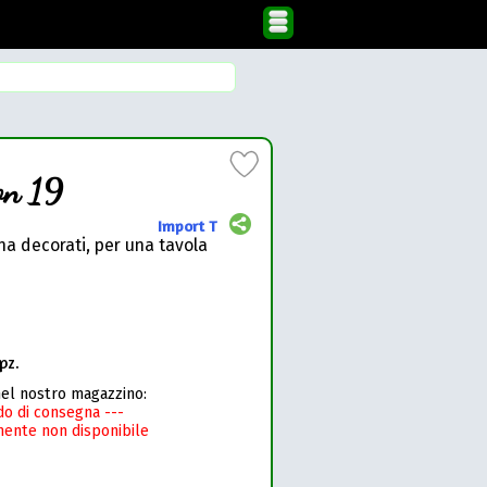
n 19
Import T
ana decorati, per una tavola
pz.
nel nostro magazzino:
rdo di consegna ---
nte non disponibile