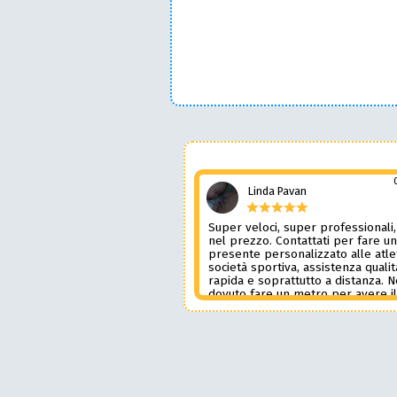
Linda Pavan
Super veloci, super professionali,
nel prezzo. Contattati per fare u
presente personalizzato alle atle
società sportiva, assistenza qualit
rapida e soprattutto a distanza. 
dovuto fare un metro per avere i
prodotto desiderato. Una assiste
genere è rara e preziosa. Credo l
contatterò ancora in futuro