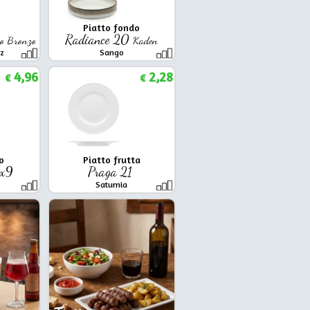
Piatto fondo
Radiance 20
o Bronzo
Kaden
tz
Sango
4,96
2,28
€
€
o
Piatto frutta
3x9
Praga 21
Saturnia