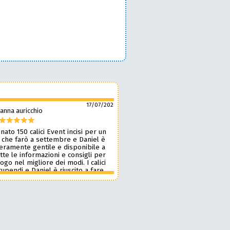
17/07/2026
anna auricchio
silvio pozzobon
nato 150 calici Event incisi per un
Daniel è fantastico! 🙌 Ci ha r
 che farò a settembre e Daniel è
bellissimi bicchieri personaliz
veramente gentile e disponibile a
nostro marchio, oltre a taglie
tte le informazioni e consigli per
ottima qualità. 🪵🍷 Lavora d
 logo nel migliore dei modi. I calici
benissimo, è super veloce ⚡ 
upendi e Daniel è riuscito a fare
onestissimi e molto competiti
n pochissimi giorni accontentandomi.
professionista che consiglia
blico le foto perché voglio sia una
assolutamente! 🔝✨
sa per i partecipanti ma aggiornerò
ensione appena passato l’evento.
 dare 10 stelle lo farei. Grazie
e alla prossima