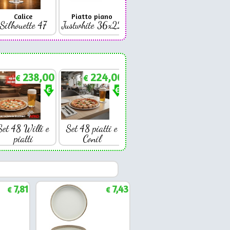
Calice
Piatto piano
Bicchiere
Bicc
Silhouette 47
Justwhite 36x22
Premium 42
Coniq
238,00
224,00
€
€
Set 48 Willi e
Set 48 piatti e
piatti
Conil
7,81
7,43
€
€