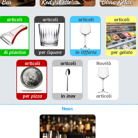
 Bar
Red Juliette
Birra Relax
articoli
articoli
articoli
articoli
di
plastica
per
liquore
in
Offerta
per
gelato
articoli
articoli
Novità
per
pizza
in
inox
articoli
News