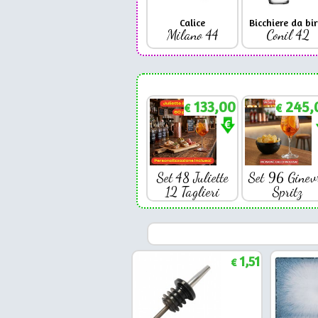
Calice
Bicchiere da bir
Milano 44
Conil 42
133,00
245,
€
€
Set 48 Juliette
Set 96 Ginev
12 Taglieri
Spritz
1,51
€