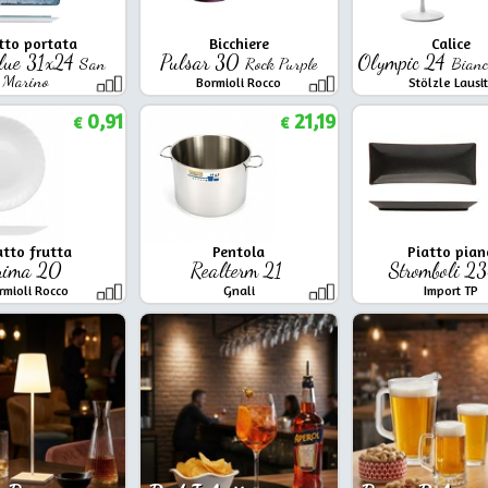
tto portata
Bicchiere
Calice
lue 31x24
Pulsar 30
Olympic 24
San
Rock Purple
Bianc
Marino
Bormioli Rocco
Stölzle Lausi
Lubiana
0,91
21,19
€
€
atto frutta
Pentola
Piatto pian
rima 20
Realterm 21
Stromboli 2
rmioli Rocco
Gnali
Import TP