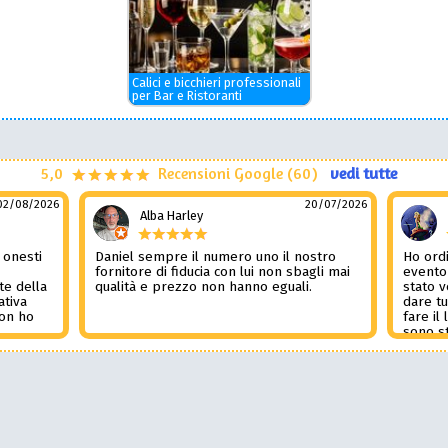
Calici e bicchieri professionali
per Bar e Ristoranti
5,0
Recensioni Google (60)
vedi tutte
02/08/2026
20/07/2026
Alba Harley
 onesti
Daniel sempre il numero uno il nostro
Ho ordi
n
fornitore di fiducia con lui non sbagli mai
evento
te della
qualità e prezzo non hanno eguali.
stato 
ativa
dare tu
Non ho
fare il
l
sono st
nza del
tutto i
i
Non pub
sorpre
la rec
Potessi
Daniel 