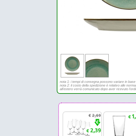
nota 1: i tempi di consegna possono variare in base all
nota 2: il costo della spedizione è relativo alle norma
all'estero verrà comunicato dopo aver ricevuto l'ord
€
2,69
1
€
2,39
€