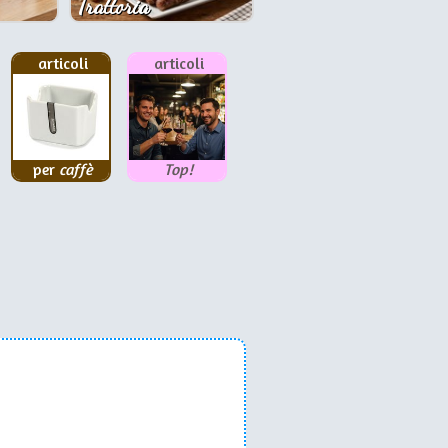
Trattoria
articoli
articoli
per
caffè
Top!