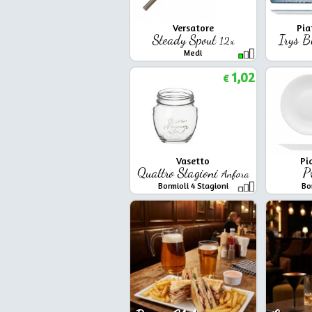
Versatore
Pia
Steady Spout
Irys B
12x
Medi
1,02
€
Vasetto
Pi
Quattro Stagioni
P
Anfora
Bormioli 4 Stagioni
Bo