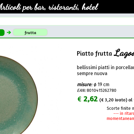
Articoli per bar, ristoranti, hotel
frutta
Lagoo
Piatto frutta
bellissimi piatti in porcell
sempre nuova
misure
:
ø 19 cm
EAN:
8010415262780
€
2,62
(€
3,20
ivato) al 
Scorte finite 
--- in rita
momentaneame