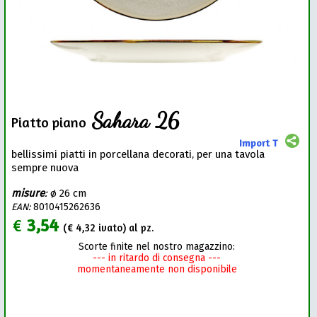
Sahara 26
Piatto piano
Import T
bellissimi piatti in porcellana decorati, per una tavola
sempre nuova
misure
:
ø 26 cm
EAN:
8010415262636
€
3,54
(€
4,32
ivato) al pz.
Scorte finite nel nostro magazzino:
--- in ritardo di consegna ---
momentaneamente non disponibile