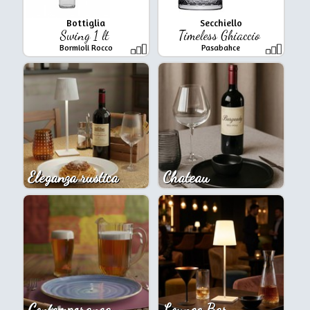
Bottiglia
Secchiello
Swing 1 lt
Timeless Ghiaccio
Bormioli Rocco
Pasabahce
Eleganza rustica
Chateau
Contemporanea
Lounge Bar