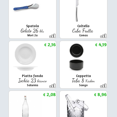
Spatola
Coltello
Gelato 26
Cuba Frutta
blu
Mori 2a
Comas
2,16
4,19
€
€
Piatto fondo
Coppetta
Ischia 23
Taba 8
bianco
Kaden
Saturnia
Sango
2,08
8,96
€
€