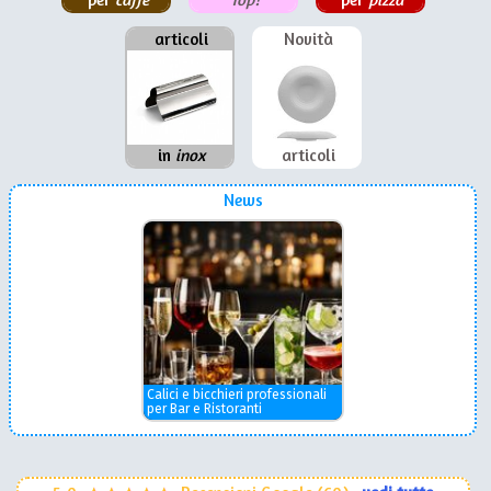
articoli
Novità
in
inox
articoli
News
Calici e bicchieri professionali
per Bar e Ristoranti