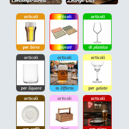
articoli
articoli
articoli
per
birra
colorati
di
plastica
articoli
articoli
articoli
per
liquore
in
Offerta
per
gelato
articoli
articoli
articoli
per
caffè
Top!
per
pizza