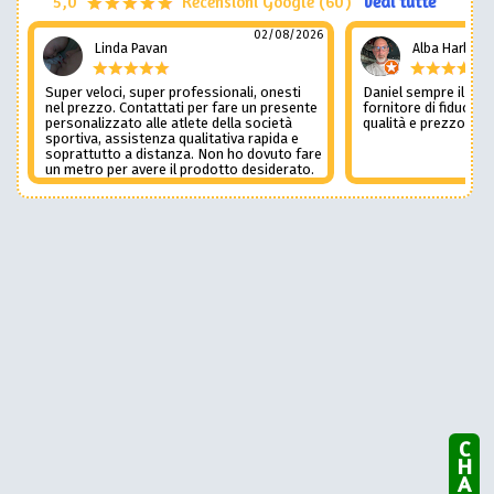
5,0
Recensioni Google (60)
vedi tutte
02/08/2026
Linda Pavan
Alba Harley
Super veloci, super professionali, onesti
Daniel sempre il num
nel prezzo. Contattati per fare un presente
fornitore di fiducia c
personalizzato alle atlete della società
qualità e prezzo non
sportiva, assistenza qualitativa rapida e
soprattutto a distanza. Non ho dovuto fare
un metro per avere il prodotto desiderato.
Una assistenza del genere è rara e
preziosa. Credo li contatterò ancora in
futuro
CHAT