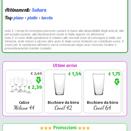
Abbinamenti:
Sahara
Tag:
piano
•
piatto
•
tavola
nota 1: i tempi di consegna possono variare in base alla disponibilità degli articoli, alla
personalizzazione, alla destinazione (isole in Italia oppure se all'estero)
nota 2: il costo della spedizione è relativo alle normali zone di consegna in italia: per
Venezia, isole minori e alcune altre aree in Italia verrà richiesto un contributo extra. Il
costo per le spedizioni all'estero verrà comunicato dopo aver ricevuto l'ordine o
preventivamente tramite contatto.
Ultimi arrivi
1,54
1,75
€
2,69
€
€
2,39
€
Calice
Bicchiere da birra
Bicchiere da birra
Milano 44
Conil 42
Conil 64
Promozioni