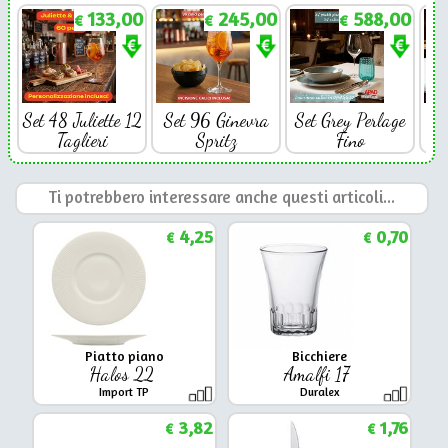
133,00
245,00
588,00
€
€
€
Set 48 Juliette 12
Set 96 Ginevra
Set Grey Perlage
Se
Taglieri
Spritz
Fino
Ti potrebbero interessare anche questi articoli...
4,25
0,70
€
€
Piatto piano
Bicchiere
Halos 22
Amalfi 17
Import TP
Duralex
3,82
1,76
€
€