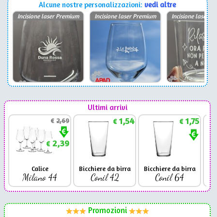
Alcune nostre personalizzazioni:
vedi altre
Incisione laser Premium
Incisione laser Premium
Incisione laser P
Ultimi arrivi
1,54
1,75
€
2,69
€
€
2,39
€
Calice
Bicchiere da birra
Bicchiere da birra
Milano 44
Conil 42
Conil 64
Promozioni