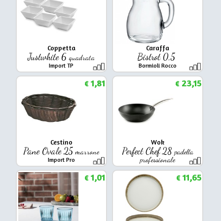
Coppetta
Caraffa
Justwhite 6
Bistrot 0,5
quadrata
Import TP
Bormioli Rocco
1,81
23,15
€
€
Cestino
Wok
Pane Ovale 25
Perfect Chef 28
marrone
padella
professionale
Import Pro
Import Cottura
1,01
11,65
€
€