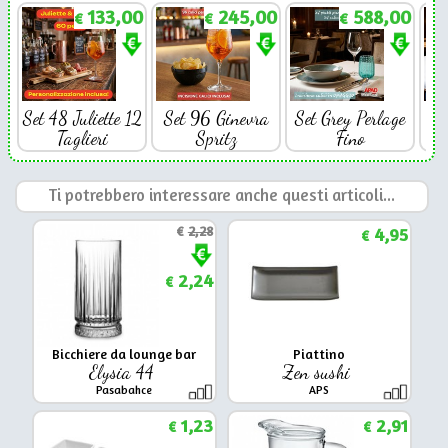
133,00
245,00
588,00
€
€
€
Set 48 Juliette 12
Set 96 Ginevra
Set Grey Perlage
Se
Taglieri
Spritz
Fino
Ti potrebbero interessare anche questi articoli...
€
2,28
4,95
€
2,24
€
Bicchiere da lounge bar
Piattino
Elysia 44
Zen sushi
Pasabahce
APS
1,23
2,91
€
€