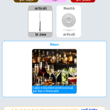
articoli
Novità
in
inox
articoli
News
Calici e bicchieri professionali
per Bar e Ristoranti
5,0
Recensioni Google (60)
vedi tutte