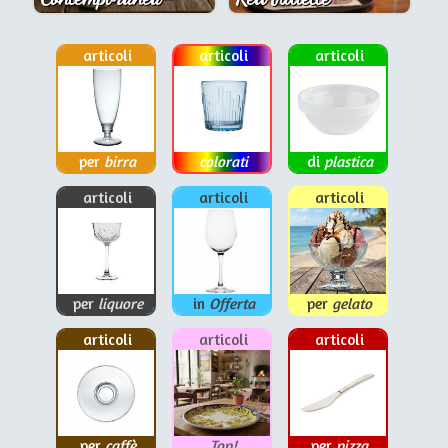
articoli
articoli
articoli
per
birra
colorati
di
plastica
articoli
articoli
articoli
per
liquore
in
Offerta
per
gelato
articoli
articoli
articoli
per
caffè
Top!
per
pizza