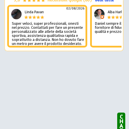
02/08/2026
Linda Pavan
Alba Harley
Super veloci, super professionali, onesti
Daniel sempre il num
nel prezzo. Contattati per fare un presente
fornitore di fiducia c
personalizzato alle atlete della società
qualità e prezzo non
sportiva, assistenza qualitativa rapida e
soprattutto a distanza. Non ho dovuto fare
un metro per avere il prodotto desiderato.
Una assistenza del genere è rara e
preziosa. Credo li contatterò ancora in
futuro
CHAT