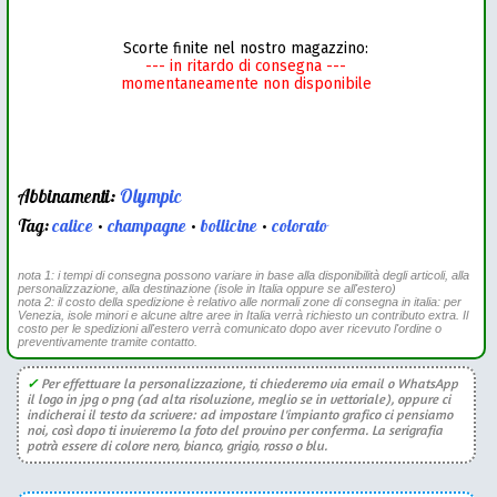
Scorte finite nel nostro magazzino:
--- in ritardo di consegna ---
momentaneamente non disponibile
Abbinamenti:
Olympic
Tag:
calice
•
champagne
•
bollicine
•
colorato
nota 1: i tempi di consegna possono variare in base alla disponibilità degli articoli, alla
personalizzazione, alla destinazione (isole in Italia oppure se all'estero)
nota 2: il costo della spedizione è relativo alle normali zone di consegna in italia: per
Venezia, isole minori e alcune altre aree in Italia verrà richiesto un contributo extra. Il
costo per le spedizioni all'estero verrà comunicato dopo aver ricevuto l'ordine o
preventivamente tramite contatto.
✓
Per effettuare la personalizzazione, ti chiederemo via email o WhatsApp
il logo in jpg o png (ad alta risoluzione, meglio se in vettoriale), oppure ci
indicherai il testo da scrivere: ad impostare l'impianto grafico ci pensiamo
noi, così dopo ti invieremo la foto del provino per conferma. La serigrafia
potrà essere di colore nero, bianco, grigio, rosso o blu.