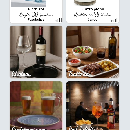
Bicchiere
Piatto piano
Luzia 30
Radiance 28
Turchese
Kaden
Pasabahce
Sango
Chateau
Trattoria
Contemporanea
Red Juliette