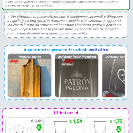
costo per le spedizioni all'estero verrà comunicato dopo aver ricevuto l'ordine o
preventivamente tramite contatto.
✓
Per effettuare la personalizzazione, ti chiederemo via email o WhatsApp
il logo in jpg o png (ad alta risoluzione, meglio se in vettoriale), oppure ci
indicherai il testo da scrivere: ad impostare l'impianto grafico ci pensiamo
noi, così dopo ti invieremo la foto del provino per conferma. La serigrafia
potrà essere di colore nero, bianco, grigio, rosso o blu.
Alcune nostre personalizzazioni:
vedi altre
Tagliere inciso
Incisione laser Premium
Incisione laser P
Ultimi arrivi
1,54
1,75
€
2,69
€
€