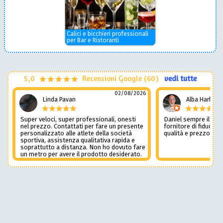
Calici e bicchieri professionali
per Bar e Ristoranti
5,0
Recensioni Google (60)
vedi tutte
02/08/2026
Linda Pavan
Alba Harley
Super veloci, super professionali, onesti
Daniel sempre il num
nel prezzo. Contattati per fare un presente
fornitore di fiducia c
personalizzato alle atlete della società
qualità e prezzo non
sportiva, assistenza qualitativa rapida e
soprattutto a distanza. Non ho dovuto fare
un metro per avere il prodotto desiderato.
Una assistenza del genere è rara e
preziosa. Credo li contatterò ancora in
futuro