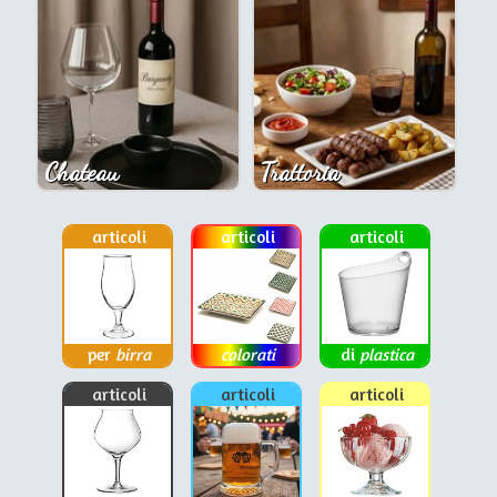
Chateau
Trattoria
articoli
articoli
articoli
per
birra
colorati
di
plastica
articoli
articoli
articoli