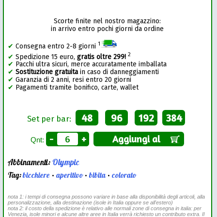
Scorte finite nel nostro magazzino:
in arrivo entro pochi giorni da ordine
1
✔
Consegna entro 2-8 giorni
2
✔
Spedizione 15 euro,
gratis oltre 299!
✔
Pacchi ultra sicuri, merce accuratamente imballata
✔
Sostituzione gratuita
in caso di danneggiamenti
✔
Garanzia di 2 anni, resi entro 20 giorni
✔
Pagamenti tramite bonifico, carte, wallet
48
96
192
384
Set per bar:
-
+
Aggiungi al
Qnt:
Abbinamenti:
Olympic
Tag:
bicchiere
•
aperitivo
•
bibita
•
colorato
nota 1: i tempi di consegna possono variare in base alla disponibilità degli articoli, alla
personalizzazione, alla destinazione (isole in Italia oppure se all'estero)
nota 2: il costo della spedizione è relativo alle normali zone di consegna in italia: per
Venezia, isole minori e alcune altre aree in Italia verrà richiesto un contributo extra. Il