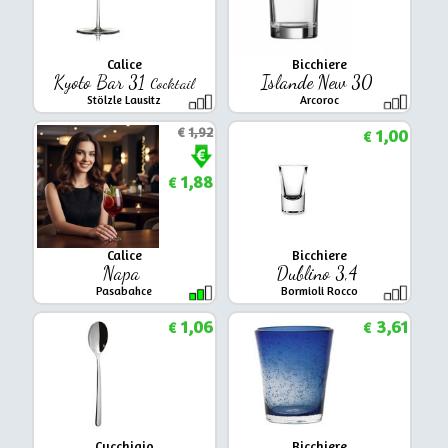
Calice
Bicchiere
Kyoto Bar 31
Islande New 30
Cocktail
Stölzle Lausitz
Arcoroc
€
1,92
1,00
€
1,88
€
Calice
Bicchiere
Napa
Dublino 3,4
Pasabahce
Bormioli Rocco
1,06
3,61
€
€
Cucchiaio
Bicchiere