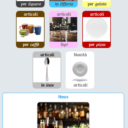
per
liquore
in
Offerta
per
gelato
articoli
articoli
articoli
per
caffè
Top!
per
pizza
articoli
Novità
in
inox
articoli
News