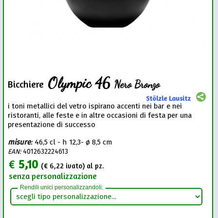
Olympic 46
Nero Bronzo
Bicchiere
Stölzle Lausitz
i toni metallici del vetro ispirano accenti nei bar e nei
ristoranti, alle feste e in altre occasioni di festa per una
presentazione di successo
misure
:
46,5 cl - h 12,3- ø 8,5 cm
EAN:
4012632224613
€
5,10
(€
6,22
ivato) al pz.
senza personalizzazione
Rendili unici personalizzandoli: