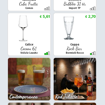
Cuba Frutta
Bubbles 31
blu
Comas
Import TP
5,61
2,70
€
€
Calice
Coppa
Cocoon 61
Rock Bar
Stölzle Lausitz
Bormioli Rocco
Contemporanea
Red Juliette