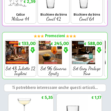
2,39
€
Calice
Bicchiere da birra
Bicchiere da birra
Milano 44
Conil 42
Conil 64
Promozioni
133,00
245,00
588,00
€
€
€
Set 48 Juliette 12
Set 96 Ginevra
Set Grey Perlage
Se
Taglieri
Spritz
Fino
Ti potrebbero interessare anche questi articoli...
5,35
1,17
€
€