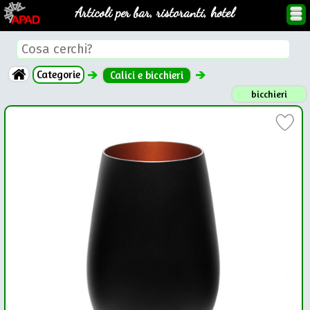
Articoli per bar, ristoranti, hotel
Categorie
Calici e bicchieri
bicchieri