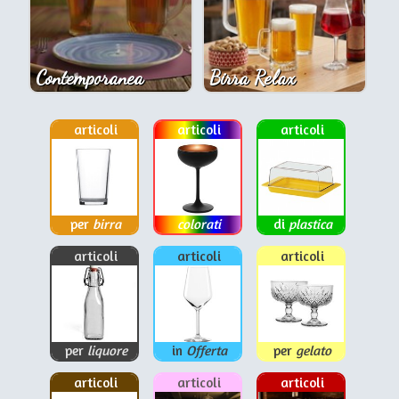
Contemporanea
Birra Relax
articoli
articoli
articoli
per
birra
colorati
di
plastica
articoli
articoli
articoli
per
liquore
in
Offerta
per
gelato
articoli
articoli
articoli