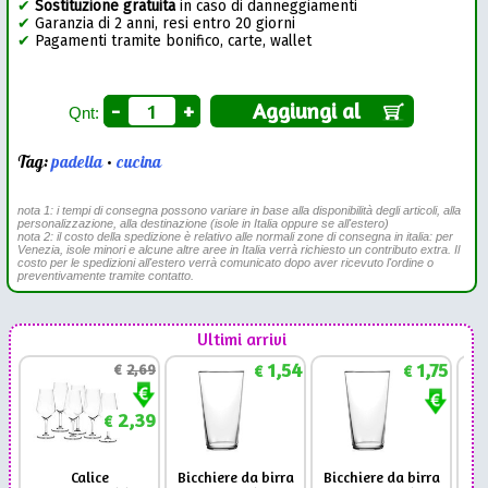
✔
Sostituzione gratuita
in caso di danneggiamenti
✔
Garanzia di 2 anni, resi entro 20 giorni
✔
Pagamenti tramite bonifico, carte, wallet
-
+
Aggiungi al
Qnt:
Tag:
padella
•
cucina
nota 1: i tempi di consegna possono variare in base alla disponibilità degli articoli, alla
personalizzazione, alla destinazione (isole in Italia oppure se all'estero)
nota 2: il costo della spedizione è relativo alle normali zone di consegna in italia: per
Venezia, isole minori e alcune altre aree in Italia verrà richiesto un contributo extra. Il
costo per le spedizioni all'estero verrà comunicato dopo aver ricevuto l'ordine o
preventivamente tramite contatto.
Ultimi arrivi
1,54
1,75
€
2,69
€
€
2,39
€
Calice
Bicchiere da birra
Bicchiere da birra