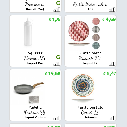
Nice maxi
Rastrelliera calici
Brevetti Waf
APS
1,75
4,69
€
€
Squeeze
Piatto piano
Flacone 95
Mosaik 20
Import Pro
Import TP
14,68
5,47
€
€
Padella
Piatto portata
Nextone 28
Capri 28
Import Cottura
Saturnia