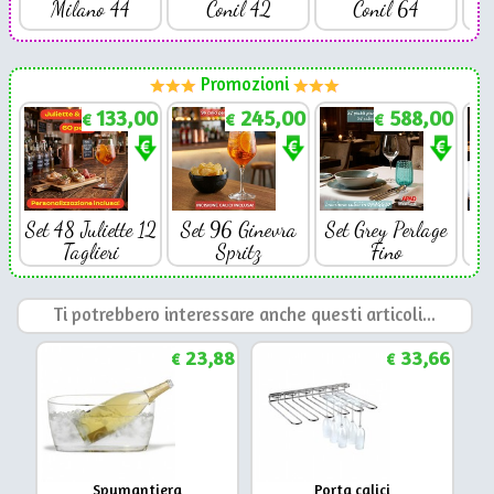
Milano 44
Conil 42
Conil 64
Promozioni
133,00
245,00
588,00
€
€
€
Set 48 Juliette 12
Set 96 Ginevra
Set Grey Perlage
Se
Taglieri
Spritz
Fino
Ti potrebbero interessare anche questi articoli...
23,88
33,66
€
€
Spumantiera
Porta calici