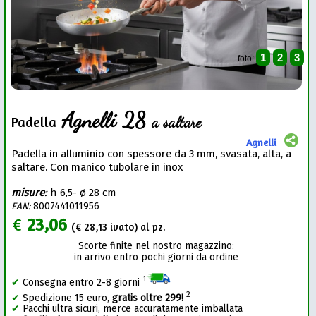
1
2
3
foto:
Agnelli 28
a saltare
Padella
Agnelli
Padella in alluminio con spessore da 3 mm, svasata, alta, a
saltare. Con manico tubolare in inox
misure
:
h 6,5- ø 28 cm
EAN:
8007441011956
€
23,06
(€
28,13
ivato) al pz.
Scorte finite nel nostro magazzino:
in arrivo entro pochi giorni da ordine
1
✔
Consegna entro 2-8 giorni
2
✔
Spedizione 15 euro,
gratis oltre 299!
✔
Pacchi ultra sicuri, merce accuratamente imballata