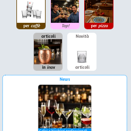
per
caffè
Top!
per
pizza
articoli
Novità
in
inox
articoli
News