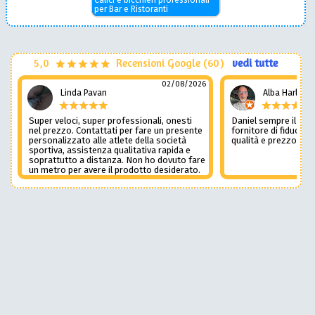
Calici e bicchieri professionali
per Bar e Ristoranti
5,0
Recensioni Google (60)
vedi tutte
02/08/2026
Linda Pavan
Alba Harley
Super veloci, super professionali, onesti
Daniel sempre il num
nel prezzo. Contattati per fare un presente
fornitore di fiducia c
personalizzato alle atlete della società
qualità e prezzo non
sportiva, assistenza qualitativa rapida e
soprattutto a distanza. Non ho dovuto fare
un metro per avere il prodotto desiderato.
Una assistenza del genere è rara e
preziosa. Credo li contatterò ancora in
futuro