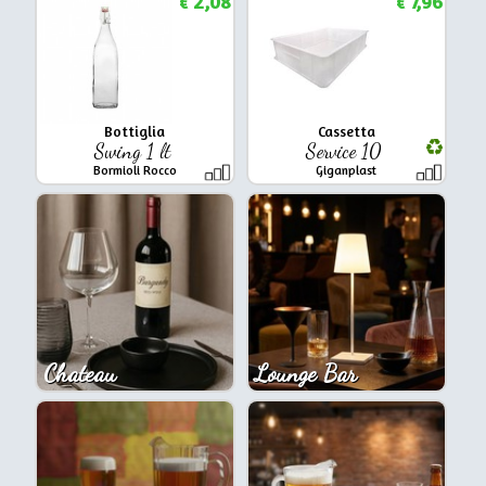
2,08
7,96
€
€
Bottiglia
Cassetta
Swing 1 lt
Service 10
Bormioli Rocco
Giganplast
Chateau
Lounge Bar