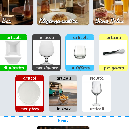
 Bar
Eleganza rustica
Birra Relax
articoli
articoli
articoli
articoli
di
plastica
per
liquore
in
Offerta
per
gelato
articoli
articoli
Novità
per
pizza
in
inox
articoli
News