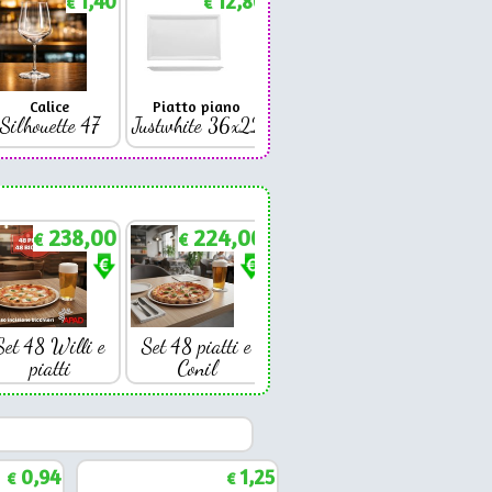
1,40
12,86
1,88
€
€
€
Calice
Piatto piano
Bicchiere
Bicc
Silhouette 47
Justwhite 36x22
Premium 42
Coniq
238,00
224,00
€
€
Set 48 Willi e
Set 48 piatti e
piatti
Conil
0,94
1,25
€
€