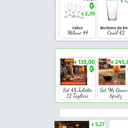
1
€
2,39
€
Calice
Bicchiere da bir
Milano 44
Conil 42
133,00
245,
€
€
Set 48 Juliette
Set 96 Ginev
12 Taglieri
Spritz
5,27
€