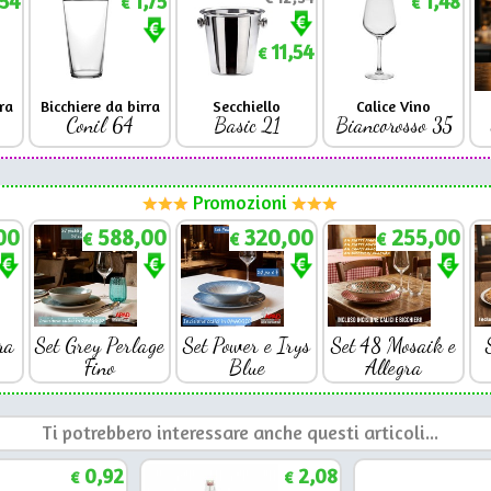
,54
1,75
1,48
€
€
11,54
€
ra
Bicchiere da birra
Secchiello
Calice Vino
Conil 64
Basic 21
Biancorosso 35
Promozioni
00
588,00
320,00
255,00
€
€
€
ra
Set Grey Perlage
Set Power e Irys
Set 48 Mosaik e
Fino
Blue
Allegra
Ti potrebbero interessare anche questi articoli...
0,92
2,08
€
€