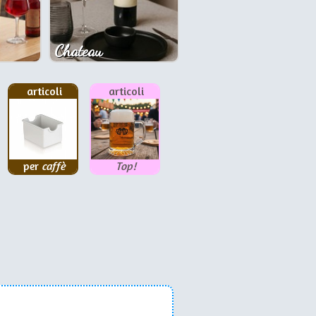
Chateau
articoli
articoli
per
caffè
Top!