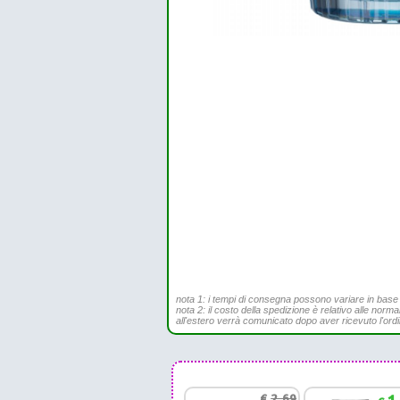
nota 1: i tempi di consegna possono variare in base all
nota 2: il costo della spedizione è relativo alle norma
all'estero verrà comunicato dopo aver ricevuto l'ord
€
2,69