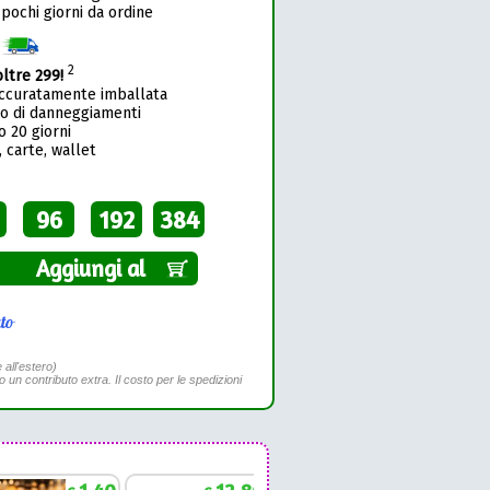
 pochi giorni da ordine
1
2
oltre 299!
accuratamente imballata
so di danneggiamenti
o 20 giorni
 carte, wallet
96
192
384
Aggiungi al
to
 all'estero)
to un contributo extra. Il costo per le spedizioni