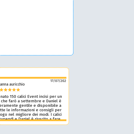
17/07/2026
anna auricchio
silvio pozzobon
nato 150 calici Event incisi per un
Daniel è fantastico! 🙌 Ci ha r
 che farò a settembre e Daniel è
bellissimi bicchieri personaliz
veramente gentile e disponibile a
nostro marchio, oltre a taglie
tte le informazioni e consigli per
ottima qualità. 🪵🍷 Lavora d
 logo nel migliore dei modi. I calici
benissimo, è super veloce ⚡ 
upendi e Daniel è riuscito a fare
onestissimi e molto competiti
n pochissimi giorni accontentandomi.
professionista che consiglia
blico le foto perché voglio sia una
assolutamente! 🔝✨
sa per i partecipanti ma aggiornerò