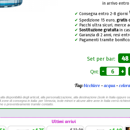
in arrivo entro
✔
Consegna entro 2-8 giorni
✔
Spedizione 15 euro,
gratis 
✔
Pacchi ultra sicuri, merce 
✔
Sostituzione gratuita
in ca
✔
Garanzia di 2 anni, resi entr
✔
Pagamenti tramite bonifico,
48
Set per bar:
-
+
Qnt:
Tag:
bicchiere
•
acqua
•
colora
a disponibilità degli articoli, alla personalizzazione, alla destinazione (isole in Italia oppure se
li zone di consegna in italia: per Venezia, isole minori e alcune altre aree in Italia verrà richies
ine o preventivamente tramite contatto.
Ultimi arrivi
€
12,54