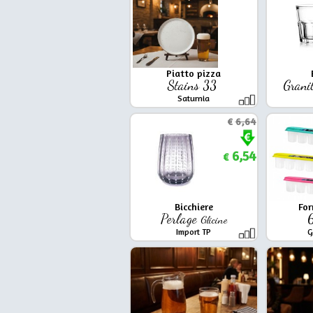
Piatto pizza
Stains 33
Grani
Saturnia
€
6,64
6,54
€
Bicchiere
For
Perlage
6
Glicine
Import TP
G