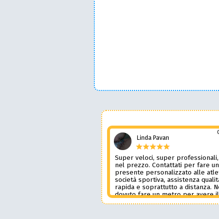
Linda Pavan
Super veloci, super professionali,
nel prezzo. Contattati per fare u
presente personalizzato alle atle
società sportiva, assistenza qualit
rapida e soprattutto a distanza. 
dovuto fare un metro per avere i
prodotto desiderato. Una assiste
genere è rara e preziosa. Credo l
contatterò ancora in futuro