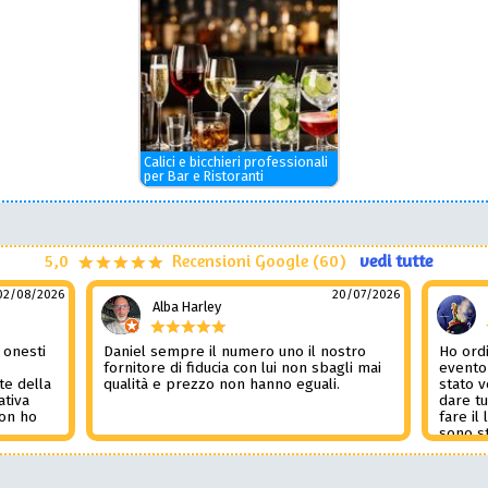
Calici e bicchieri professionali
per Bar e Ristoranti
5,0
Recensioni Google (60)
vedi tutte
02/08/2026
20/07/2026
Alba Harley
 onesti
Daniel sempre il numero uno il nostro
Ho ordi
n
fornitore di fiducia con lui non sbagli mai
evento
te della
qualità e prezzo non hanno eguali.
stato 
ativa
dare tu
Non ho
fare il
l
sono st
nza del
tutto i
i
Non pub
sorpre