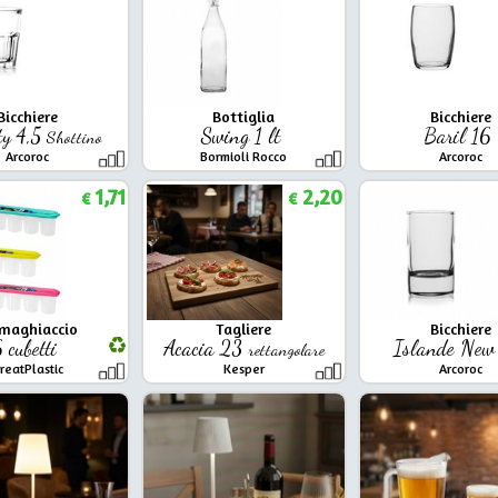
Bicchiere
Bottiglia
Bicchiere
ty 4,5
Swing 1 lt
Baril 16
Shottino
Arcoroc
Bormioli Rocco
Arcoroc
1,71
2,20
€
€
maghiaccio
Tagliere
Bicchiere
 cubetti
Acacia 23
Islande Ne
rettangolare
reatPlastic
Kesper
Arcoroc