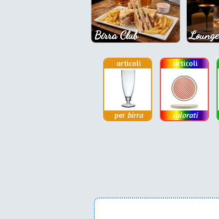
Birra Club
Lounge
articoli
articoli
per
birra
colorati