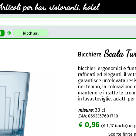
Articoli per bar, ristoranti, hotel
i
bicchieri
Scala Tu
Bicchiere
bicchieri ergonomici e fun
raffinati ed eleganti. il ve
garantisce un'elevata res
nel tempo, la colorazione 
mantenere intatte le crom
in lavastoviglie. adatti per
misure
:
30 cl
EAN:
8693357601710
€
0,96
(€
1,17
ivato) al p
Scorte finite 