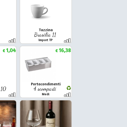
Tazzina
Brasilia 11
Import TP
1,04
16,38
€
€
Portacondimenti
w 10
4 scomparti
Medi