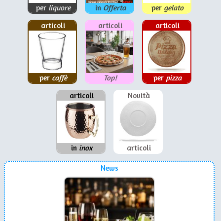
per
liquore
in
Offerta
per
gelato
articoli
articoli
articoli
per
caffè
Top!
per
pizza
articoli
Novità
in
inox
articoli
News