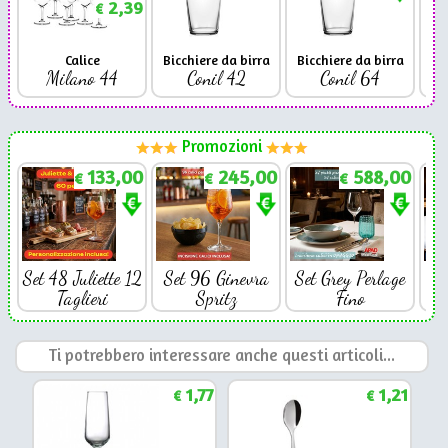
2,39
€
Calice
Bicchiere da birra
Bicchiere da birra
Milano 44
Conil 42
Conil 64
Promozioni
133,00
245,00
588,00
€
€
€
Set 48 Juliette 12
Set 96 Ginevra
Set Grey Perlage
Se
Taglieri
Spritz
Fino
Ti potrebbero interessare anche questi articoli...
1,77
1,21
€
€