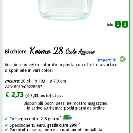
1
2
foto:
Kosmo 28
Cielo Azzurro
Bicchiere
Import TP
bicchiere in vetro colorato in pasta con effetto a vortice.
disponibile in vari colori
misure
:
28 cl - h 10,1 - ø 7,9 cm
EAN:
8010415228687
€
2,73
(€
3,33
ivato) al pz.
Disponibili pochi pezzi nel nostro magazzino:
in arrivo altri entro pochi giorni da ordine
1
✔
Consegna entro 2-8 giorni
2
✔
Spedizione 15 euro,
gratis oltre 299!
✔
Pacchi ultra sicuri, merce accuratamente imballata