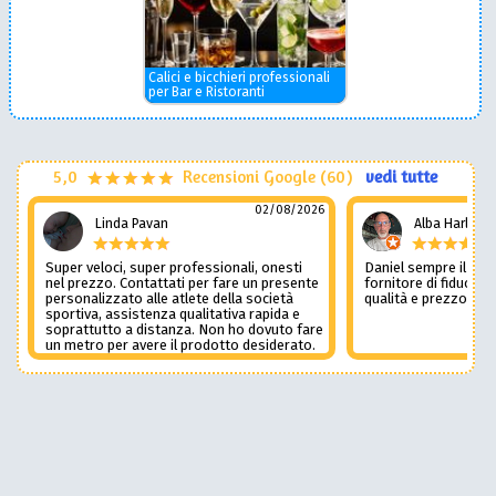
Calici e bicchieri professionali
per Bar e Ristoranti
5,0
Recensioni Google (60)
vedi tutte
02/08/2026
Linda Pavan
Alba Harley
Super veloci, super professionali, onesti
Daniel sempre il num
nel prezzo. Contattati per fare un presente
fornitore di fiducia c
personalizzato alle atlete della società
qualità e prezzo non
sportiva, assistenza qualitativa rapida e
soprattutto a distanza. Non ho dovuto fare
un metro per avere il prodotto desiderato.
Una assistenza del genere è rara e
preziosa. Credo li contatterò ancora in
futuro