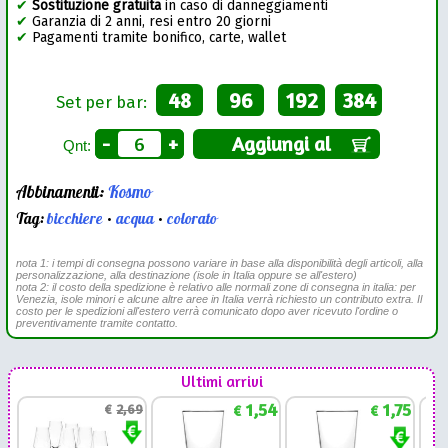
✔
Sostituzione gratuita
in caso di danneggiamenti
✔
Garanzia di 2 anni, resi entro 20 giorni
✔
Pagamenti tramite bonifico, carte, wallet
48
96
192
384
Set per bar:
-
+
Aggiungi al
Qnt:
Abbinamenti:
Kosmo
Tag:
bicchiere
•
acqua
•
colorato
nota 1: i tempi di consegna possono variare in base alla disponibilità degli articoli, alla
personalizzazione, alla destinazione (isole in Italia oppure se all'estero)
nota 2: il costo della spedizione è relativo alle normali zone di consegna in italia: per
Venezia, isole minori e alcune altre aree in Italia verrà richiesto un contributo extra. Il
costo per le spedizioni all'estero verrà comunicato dopo aver ricevuto l'ordine o
preventivamente tramite contatto.
Ultimi arrivi
1,54
1,75
€
2,69
€
€