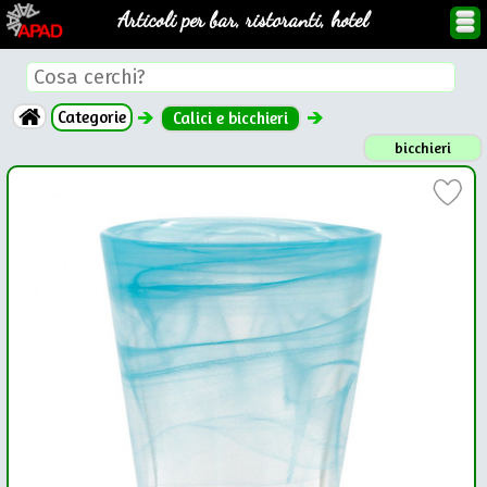
Articoli per bar, ristoranti, hotel
Categorie
Calici e bicchieri
bicchieri