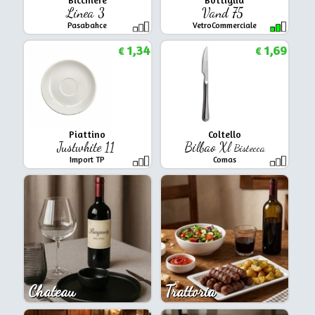
Linea 3
Vand 75
Pasabahce
VetroCommerciale
1,34
1,69
€
€
Piattino
Coltello
Justwhite 11
Bilbao Xl
Bistecca
Import TP
Comas
Chateau
Trattoria