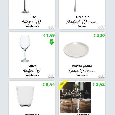
Flute
Cucchiaio
Allegra 20
Madrid 20
Tavola
Pasabahce
Comas
1,49
3,10
€
€
Calice
Piatto piano
Amber 46
Roma 27
Bianco
Pasabahce
Saturnia
TOP
0,44
3,42
€
€
Bicchiere
Bottiglia