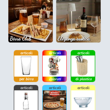
Birra Club
Eleganza rustica
articoli
articoli
articoli
per
birra
colorati
di
plastica
articoli
articoli
articoli