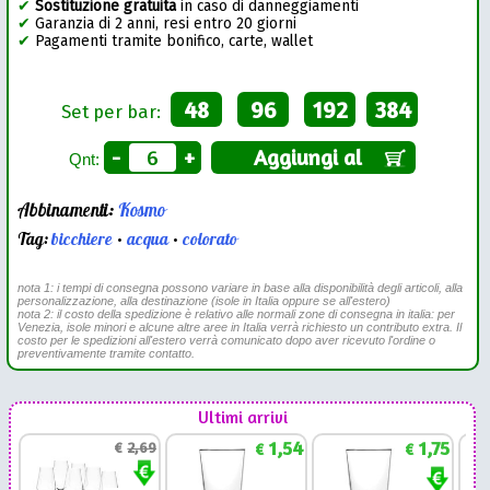
✔
Sostituzione gratuita
in caso di danneggiamenti
✔
Garanzia di 2 anni, resi entro 20 giorni
✔
Pagamenti tramite bonifico, carte, wallet
48
96
192
384
Set per bar:
-
+
Aggiungi al
Qnt:
Abbinamenti:
Kosmo
Tag:
bicchiere
•
acqua
•
colorato
nota 1: i tempi di consegna possono variare in base alla disponibilità degli articoli, alla
personalizzazione, alla destinazione (isole in Italia oppure se all'estero)
nota 2: il costo della spedizione è relativo alle normali zone di consegna in italia: per
Venezia, isole minori e alcune altre aree in Italia verrà richiesto un contributo extra. Il
costo per le spedizioni all'estero verrà comunicato dopo aver ricevuto l'ordine o
preventivamente tramite contatto.
Ultimi arrivi
1,54
1,75
€
2,69
€
€