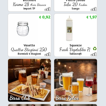
Kosmo 28
Taba 20
Aria Bianco
Kaden
Import TP
Sango
0,92
1,97
€
€
Vasetto
Squeeze
Quattro Stagioni 250
Fresh Vegetables 71
Bormioli 4 Stagioni
Tablecraft
Birra Club
Birra Relax