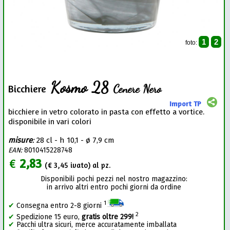
1
2
foto:
Kosmo 28
Cenere Nero
Bicchiere
Import TP
bicchiere in vetro colorato in pasta con effetto a vortice.
disponibile in vari colori
misure
:
28 cl - h 10,1 - ø 7,9 cm
EAN:
8010415228748
€
2,83
(€
3,45
ivato) al pz.
Disponibili pochi pezzi nel nostro magazzino:
in arrivo altri entro pochi giorni da ordine
1
✔
Consegna entro 2-8 giorni
2
✔
Spedizione 15 euro,
gratis oltre 299!
✔
Pacchi ultra sicuri, merce accuratamente imballata