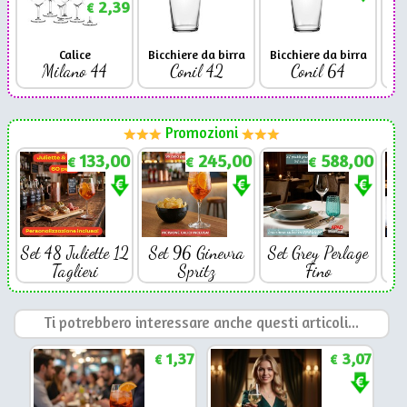
2,39
€
Calice
Bicchiere da birra
Bicchiere da birra
Milano 44
Conil 42
Conil 64
Promozioni
133,00
245,00
588,00
€
€
€
Set 48 Juliette 12
Set 96 Ginevra
Set Grey Perlage
Se
Taglieri
Spritz
Fino
Ti potrebbero interessare anche questi articoli...
1,37
3,07
€
€