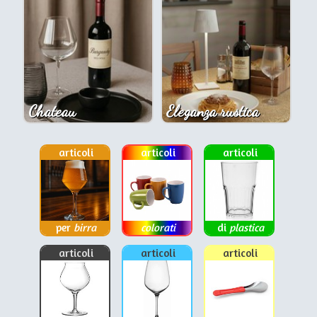
Chateau
Eleganza rustica
articoli
articoli
articoli
per
birra
colorati
di
plastica
articoli
articoli
articoli