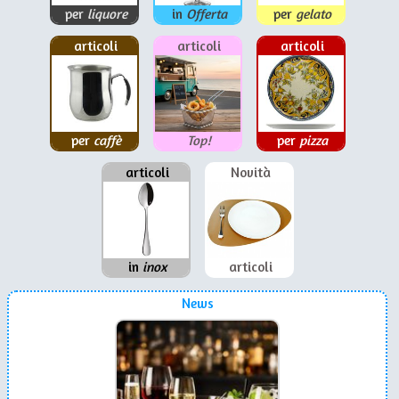
per
liquore
in
Offerta
per
gelato
articoli
articoli
articoli
per
caffè
Top!
per
pizza
articoli
Novità
in
inox
articoli
News