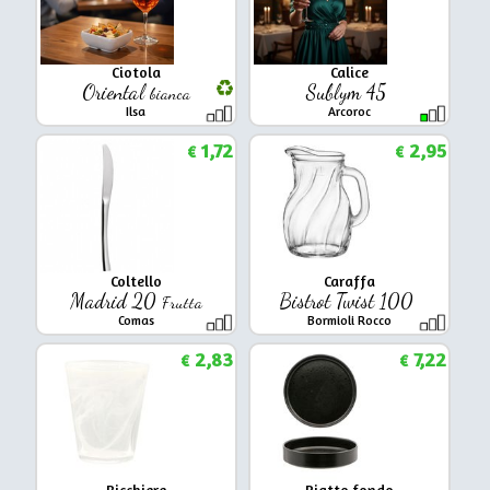
Ciotola
Calice
Oriental
Sublym 45
bianca
Ilsa
Arcoroc
1,72
2,95
€
€
Coltello
Caraffa
Madrid 20
Bistrot Twist 100
Frutta
Comas
Bormioli Rocco
2,83
7,22
€
€
Bicchiere
Piatto fondo