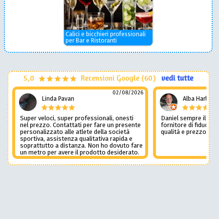
Calici e bicchieri professionali
per Bar e Ristoranti
5,0
Recensioni Google (60)
vedi tutte
02/08/2026
Linda Pavan
Alba Harley
Super veloci, super professionali, onesti
Daniel sempre il num
nel prezzo. Contattati per fare un presente
fornitore di fiducia c
personalizzato alle atlete della società
qualità e prezzo non
sportiva, assistenza qualitativa rapida e
soprattutto a distanza. Non ho dovuto fare
un metro per avere il prodotto desiderato.
Una assistenza del genere è rara e
preziosa. Credo li contatterò ancora in
futuro