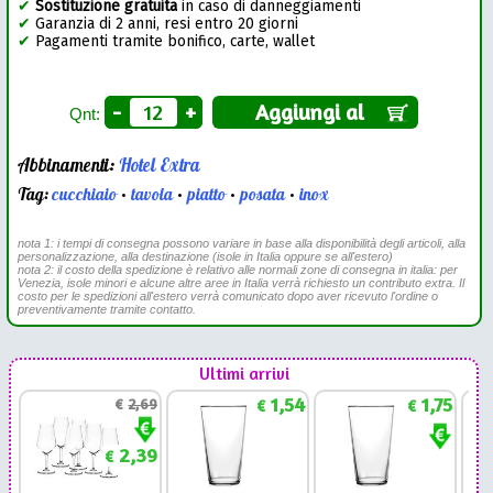
✔
Sostituzione gratuita
in caso di danneggiamenti
✔
Garanzia di 2 anni, resi entro 20 giorni
✔
Pagamenti tramite bonifico, carte, wallet
-
+
Aggiungi al
Qnt:
Abbinamenti:
Hotel Extra
Tag:
cucchiaio
•
tavola
•
piatto
•
posata
•
inox
nota 1: i tempi di consegna possono variare in base alla disponibilità degli articoli, alla
personalizzazione, alla destinazione (isole in Italia oppure se all'estero)
nota 2: il costo della spedizione è relativo alle normali zone di consegna in italia: per
Venezia, isole minori e alcune altre aree in Italia verrà richiesto un contributo extra. Il
costo per le spedizioni all'estero verrà comunicato dopo aver ricevuto l'ordine o
preventivamente tramite contatto.
Ultimi arrivi
1,54
1,75
€
2,69
€
€
2,39
€