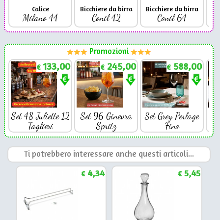
Calice
Bicchiere da birra
Bicchiere da birra
Milano 44
Conil 42
Conil 64
Promozioni
133,00
245,00
588,00
€
€
€
Set 48 Juliette 12
Set 96 Ginevra
Set Grey Perlage
Se
Taglieri
Spritz
Fino
Ti potrebbero interessare anche questi articoli...
4,34
5,45
€
€