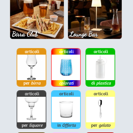
Birra Club
Lounge Bar
articoli
articoli
articoli
per
birra
colorati
di
plastica
articoli
articoli
articoli
per
liquore
in
Offerta
per
gelato