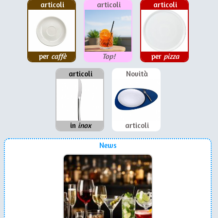
articoli
articoli
articoli
per
caffè
Top!
per
pizza
articoli
Novità
in
inox
articoli
News