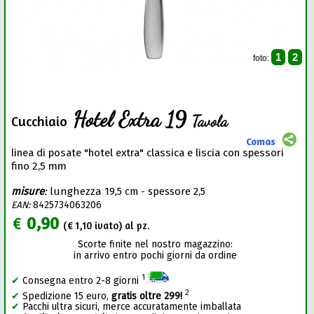
1
2
foto:
Hotel Extra 19
Tavola
Cucchiaio
Comas
linea di posate "hotel extra" classica e liscia con spessori
fino 2,5 mm
misure
:
lunghezza 19,5 cm - spessore 2,5
EAN:
8425734063206
€
0,90
(€
1,10
ivato) al pz.
Scorte finite nel nostro magazzino:
in arrivo entro pochi giorni da ordine
1
✔
Consegna entro 2-8 giorni
2
✔
Spedizione 15 euro,
gratis oltre 299!
✔
Pacchi ultra sicuri, merce accuratamente imballata