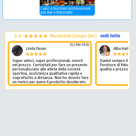
Calici e bicchieri professionali
per Bar e Ristoranti
5,0
Recensioni Google (60)
vedi tutte
02/08/2026
Linda Pavan
Alba Harley
Super veloci, super professionali, onesti
Daniel sempre il num
nel prezzo. Contattati per fare un presente
fornitore di fiducia c
personalizzato alle atlete della società
qualità e prezzo non
sportiva, assistenza qualitativa rapida e
soprattutto a distanza. Non ho dovuto fare
un metro per avere il prodotto desiderato.
Una assistenza del genere è rara e
preziosa. Credo li contatterò ancora in
futuro