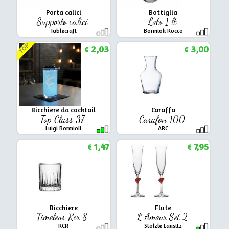
Porta calici
Bottiglia
Supporto calici
Loto 1 lt
Tablecraft
Bormioli Rocco
TOP
2,03
3,00
€
€
Bicchiere da cocktail
Caraffa
Top Class 37
Carafon 100
Luigi Bormioli
ARC
1,47
7,95
€
€
Bicchiere
Flute
Timeless Rcr 8
L Amour Set 2
RCR
Stölzle Lausitz