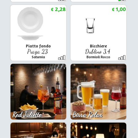
2,28
1,00
€
€
Piatto fondo
Bicchiere
Praga 23
Dublino 3,4
Saturnia
Bormioli Rocco
Red Juliette
Birra Relax