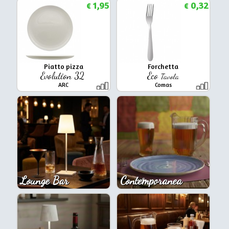
1,95
0,32
€
€
Piatto pizza
Forchetta
Evolution 32
Eco
Tavola
ARC
Comas
Lounge Bar
Contemporanea