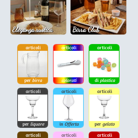
Eleganza rustica
Birra Club
articoli
articoli
articoli
per
birra
colorati
di
plastica
articoli
articoli
articoli
per
liquore
in
Offerta
per
gelato
articoli
articoli
articoli