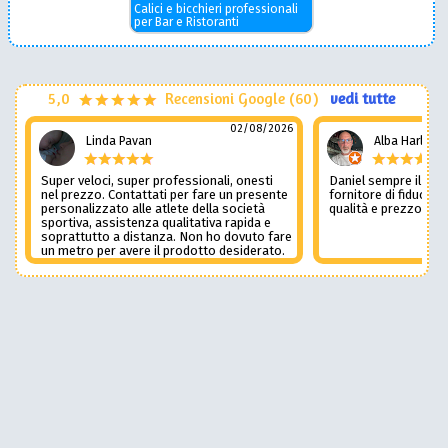
Calici e bicchieri professionali
per Bar e Ristoranti
5,0
Recensioni Google (60)
vedi tutte
02/08/2026
Linda Pavan
Alba Harley
Super veloci, super professionali, onesti
Daniel sempre il num
nel prezzo. Contattati per fare un presente
fornitore di fiducia c
personalizzato alle atlete della società
qualità e prezzo non
sportiva, assistenza qualitativa rapida e
soprattutto a distanza. Non ho dovuto fare
un metro per avere il prodotto desiderato.
Una assistenza del genere è rara e
preziosa. Credo li contatterò ancora in
futuro