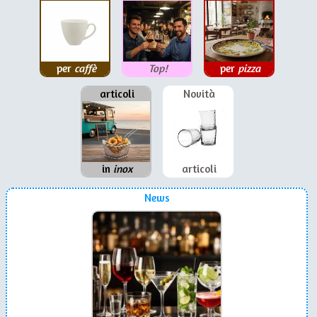
per
caffè
Top!
per
pizza
articoli
Novità
in
inox
articoli
News