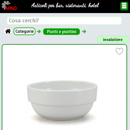
Articoli per bar, ristoranti, hotel
Categorie
Piatti e piattini
insalatiere