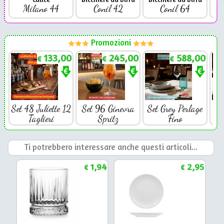
Milano 44
Conil 42
Conil 64
Promozioni
133,00
245,00
588,00
€
€
€
Set 48 Juliette 12
Set 96 Ginevra
Set Grey Perlage
Se
Taglieri
Spritz
Fino
Ti potrebbero interessare anche questi articoli...
1,94
2,95
€
€