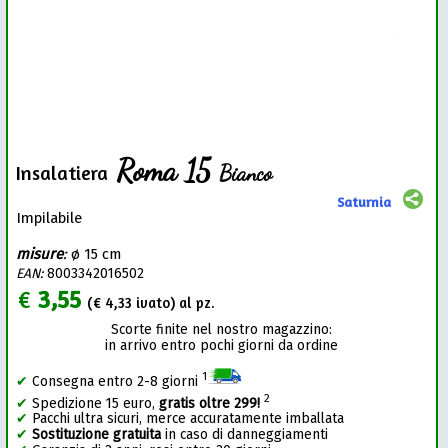
Roma 15
Bianco
Insalatiera
Saturnia
Impilabile
misure
:
ø 15 cm
EAN:
8003342016502
€
3,55
(€
4,33
ivato) al pz.
Scorte finite nel nostro magazzino:
in arrivo entro pochi giorni da ordine
1
✔
Consegna entro 2-8 giorni
2
✔
Spedizione 15 euro,
gratis oltre 299!
✔
Pacchi ultra sicuri, merce accuratamente imballata
✔
Sostituzione gratuita
in caso di danneggiamenti