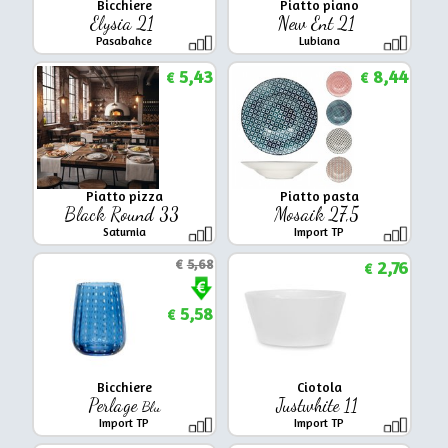
Bicchiere
Piatto piano
Elysia 21
New Ent 21
Pasabahce
Lubiana
5,43
8,44
€
€
Piatto pizza
Piatto pasta
Black Round 33
Mosaik 27,5
Saturnia
Import TP
€
5,68
2,76
€
5,58
€
Bicchiere
Ciotola
Perlage
Justwhite 11
Blu
Import TP
Import TP