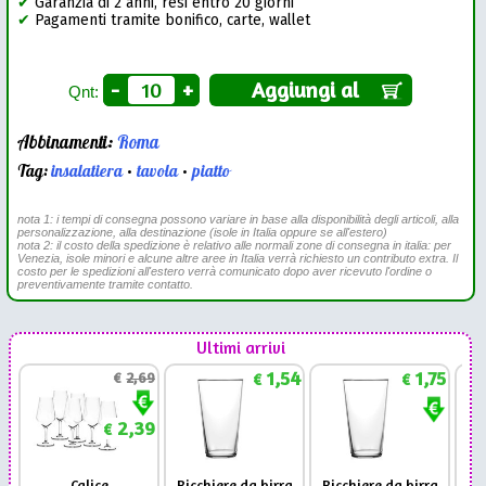
✔
Garanzia di 2 anni, resi entro 20 giorni
✔
Pagamenti tramite bonifico, carte, wallet
-
+
Aggiungi al
Qnt:
Abbinamenti:
Roma
Tag:
insalatiera
•
tavola
•
piatto
nota 1: i tempi di consegna possono variare in base alla disponibilità degli articoli, alla
personalizzazione, alla destinazione (isole in Italia oppure se all'estero)
nota 2: il costo della spedizione è relativo alle normali zone di consegna in italia: per
Venezia, isole minori e alcune altre aree in Italia verrà richiesto un contributo extra. Il
costo per le spedizioni all'estero verrà comunicato dopo aver ricevuto l'ordine o
preventivamente tramite contatto.
Ultimi arrivi
1,54
1,75
€
2,69
€
€
2,39
€
Calice
Bicchiere da birra
Bicchiere da birra