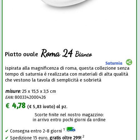
Roma 24
Bianco
Piatto ovale
Saturnia
ispirata alla magnificenza di roma, questa collezione senza
tempo di saturnia è realizzata con materiali di alta qualità
che vestono la tavola di semplicità e sobrietà
misure
:
25 x 15,5 x 3,5 cm
EAN:
8003342000426
€
4,78
(€
5,83
ivato) al pz.
Scorte finite nel nostro magazzino:
in arrivo entro pochi giorni da ordine
1
✔
Consegna entro 2-8 giorni
2
✔
Spedizione 15 euro,
gratis oltre 299!