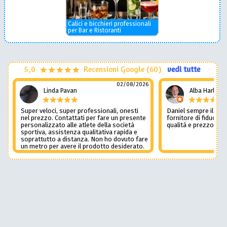
Calici e bicchieri professionali
per Bar e Ristoranti
5,0
Recensioni Google (60)
vedi tutte
02/08/2026
Linda Pavan
Alba Harley
Super veloci, super professionali, onesti
Daniel sempre il num
nel prezzo. Contattati per fare un presente
fornitore di fiducia c
personalizzato alle atlete della società
qualità e prezzo non
sportiva, assistenza qualitativa rapida e
soprattutto a distanza. Non ho dovuto fare
un metro per avere il prodotto desiderato.
Una assistenza del genere è rara e
preziosa. Credo li contatterò ancora in
futuro