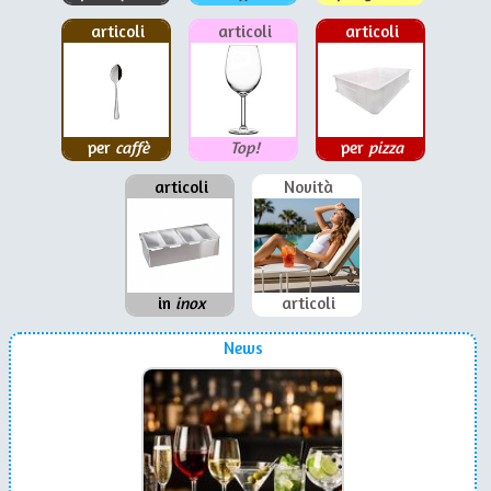
articoli
articoli
articoli
per
caffè
Top!
per
pizza
articoli
Novità
in
inox
articoli
News