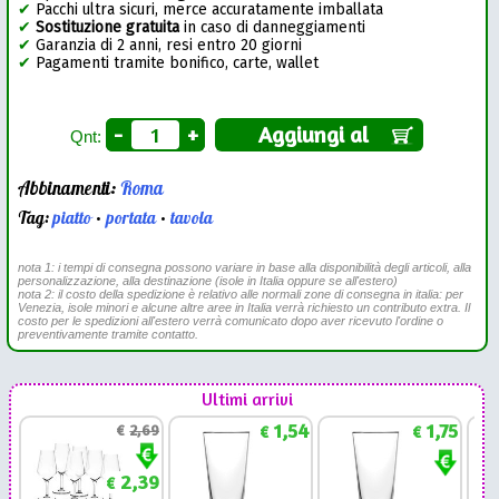
✔
Pacchi ultra sicuri, merce accuratamente imballata
✔
Sostituzione gratuita
in caso di danneggiamenti
✔
Garanzia di 2 anni, resi entro 20 giorni
✔
Pagamenti tramite bonifico, carte, wallet
-
+
Aggiungi al
Qnt:
Abbinamenti:
Roma
Tag:
piatto
•
portata
•
tavola
nota 1: i tempi di consegna possono variare in base alla disponibilità degli articoli, alla
personalizzazione, alla destinazione (isole in Italia oppure se all'estero)
nota 2: il costo della spedizione è relativo alle normali zone di consegna in italia: per
Venezia, isole minori e alcune altre aree in Italia verrà richiesto un contributo extra. Il
costo per le spedizioni all'estero verrà comunicato dopo aver ricevuto l'ordine o
preventivamente tramite contatto.
Ultimi arrivi
1,54
1,75
€
2,69
€
€
2,39
€