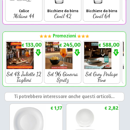
Calice
Bicchiere da birra
Bicchiere da birra
Milano 44
Conil 42
Conil 64
Promozioni
133,00
245,00
588,00
€
€
€
Set 48 Juliette 12
Set 96 Ginevra
Set Grey Perlage
Se
Taglieri
Spritz
Fino
Ti potrebbero interessare anche questi articoli...
1,17
2,82
€
€