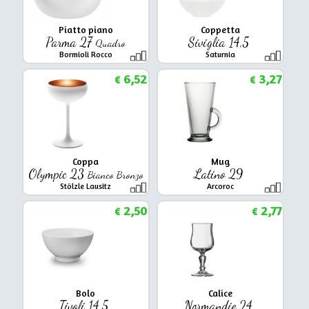
Piatto piano
Coppetta
Parma 27
Siviglia 14,5
Quadro
Bormioli Rocco
Saturnia
6,52
3,27
€
€
Coppa
Mug
Olympic 23
Latino 29
Bianco Bronzo
Stölzle Lausitz
Arcoroc
2,50
2,77
€
€
Bolo
Calice
Tivoli 14,5
Normandie 24