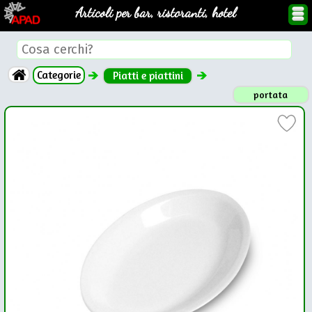
Articoli per bar, ristoranti, hotel
Categorie
Piatti e piattini
portata