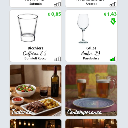
Saturnia
Arcoroc
0,85
1,43
€
€
Bicchiere
Calice
Caffeino 8,5
Amber 29
Bormioli Rocco
Pasabahce
Trattoria
Contemporanea