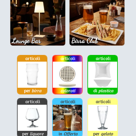
Lounge Bar
Birra Club
articoli
articoli
articoli
per
birra
colorati
di
plastica
articoli
articoli
articoli
per
liquore
in
Offerta
per
gelato