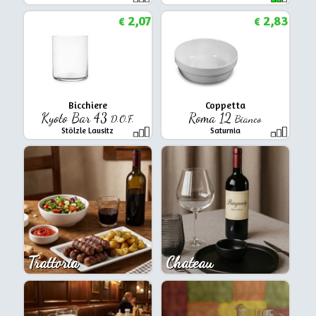
2,07
2,83
€
€
Bicchiere
Coppetta
Kyoto Bar 43
Roma 12
D.O.F.
Bianco
Stölzle Lausitz
Saturnia
Trattoria
Chateau