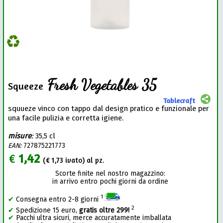
Fresh Vegetables 35
Squeeze
Tablecraft
squueze vinco con tappo dal design pratico e funzionale per
una facile pulizia e corretta igiene.
misure
:
35,5 cl
EAN:
727875221773
€
1,42
(€
1,73
ivato) al pz.
Scorte finite nel nostro magazzino:
in arrivo entro pochi giorni da ordine
1
✔
Consegna entro 2-8 giorni
2
✔
Spedizione 15 euro,
gratis oltre 299!
✔
Pacchi ultra sicuri, merce accuratamente imballata