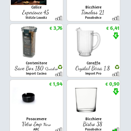
Calice
Bicchiere
Experience 45
Timeless 21
Stölzle Lausitz
Pasabahce
3,76
6,41
€
€
Contenitore
Caraffa
Save Box 180
Crystal Birra 1,8
Quadro
Import Cucina
Import Pro
1,94
0,90
€
€
Posacenere
Bicchiere
Vetro Emp
Bistro 38
Nero
ARC
Pasabahce