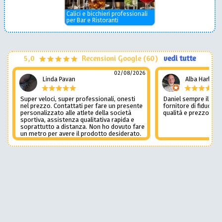
Calici e bicchieri professionali
per Bar e Ristoranti
5,0
Recensioni Google (60)
vedi tutte
02/08/2026
Linda Pavan
Alba Harley
Super veloci, super professionali, onesti
Daniel sempre il num
nel prezzo. Contattati per fare un presente
fornitore di fiducia c
personalizzato alle atlete della società
qualità e prezzo non
sportiva, assistenza qualitativa rapida e
soprattutto a distanza. Non ho dovuto fare
un metro per avere il prodotto desiderato.
Una assistenza del genere è rara e
preziosa. Credo li contatterò ancora in
futuro