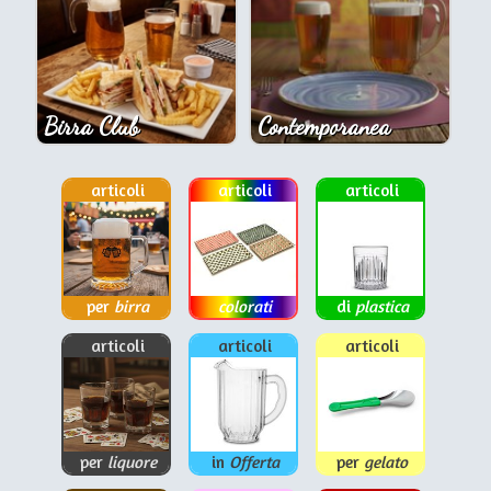
Birra Club
Contemporanea
articoli
articoli
articoli
per
birra
colorati
di
plastica
articoli
articoli
articoli
per
liquore
in
Offerta
per
gelato