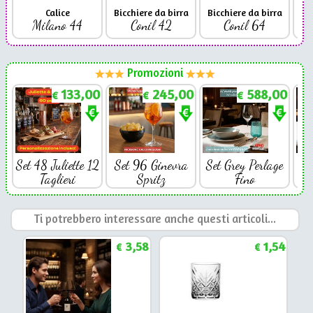
Calice
Bicchiere da birra
Bicchiere da birra
Milano 44
Conil 42
Conil 64
Promozioni
133,00
245,00
588,00
€
€
€
Set 48 Juliette 12
Set 96 Ginevra
Set Grey Perlage
Se
Taglieri
Spritz
Fino
Ti potrebbero interessare anche questi articoli...
3,58
1,54
€
€