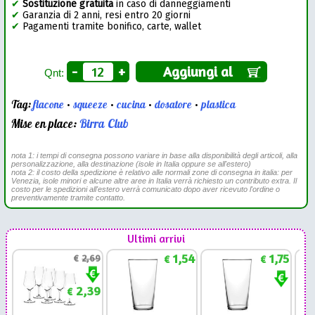
✔
Sostituzione gratuita
in caso di danneggiamenti
✔
Garanzia di 2 anni, resi entro 20 giorni
✔
Pagamenti tramite bonifico, carte, wallet
-
+
Aggiungi al
Qnt:
Tag:
flacone
•
squeeze
•
cucina
•
dosatore
•
plastica
Mise en place:
Birra Club
nota 1: i tempi di consegna possono variare in base alla disponibilità degli articoli, alla
personalizzazione, alla destinazione (isole in Italia oppure se all'estero)
nota 2: il costo della spedizione è relativo alle normali zone di consegna in italia: per
Venezia, isole minori e alcune altre aree in Italia verrà richiesto un contributo extra. Il
costo per le spedizioni all'estero verrà comunicato dopo aver ricevuto l'ordine o
preventivamente tramite contatto.
Ultimi arrivi
1,54
1,75
€
2,69
€
€
2,39
€