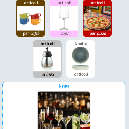
articoli
articoli
articoli
per
caffè
Top!
per
pizza
articoli
Novità
in
inox
articoli
News