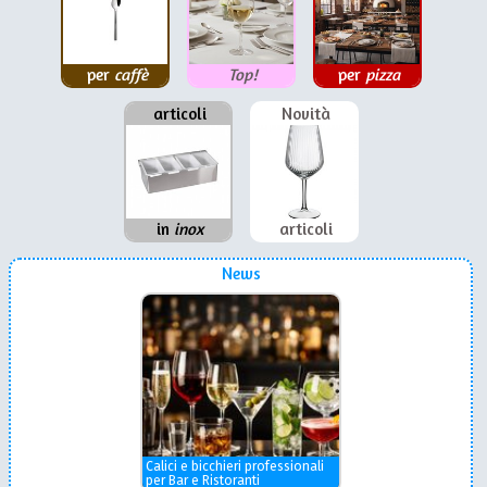
per
caffè
Top!
per
pizza
articoli
Novità
in
inox
articoli
News
Calici e bicchieri professionali
per Bar e Ristoranti