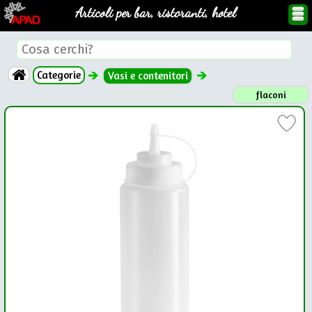
Articoli per bar, ristoranti, hotel
Categorie
Vasi e contenitori
flaconi