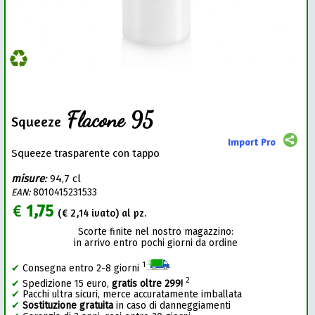
Flacone 95
Squeeze
Import Pro
Squeeze trasparente con tappo
misure
:
94,7 cl
EAN:
8010415231533
€
1,75
(€
2,14
ivato) al pz.
Scorte finite nel nostro magazzino:
in arrivo entro pochi giorni da ordine
1
✔
Consegna entro 2-8 giorni
2
✔
Spedizione 15 euro,
gratis oltre 299!
✔
Pacchi ultra sicuri, merce accuratamente imballata
✔
Sostituzione gratuita
in caso di danneggiamenti