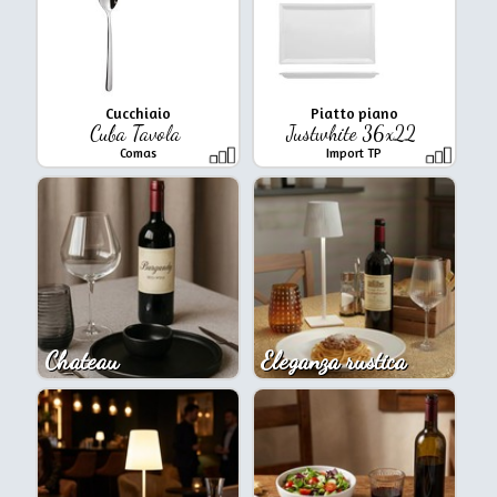
Cucchiaio
Piatto piano
Cuba Tavola
Justwhite 36x22
Comas
Import TP
Chateau
Eleganza rustica