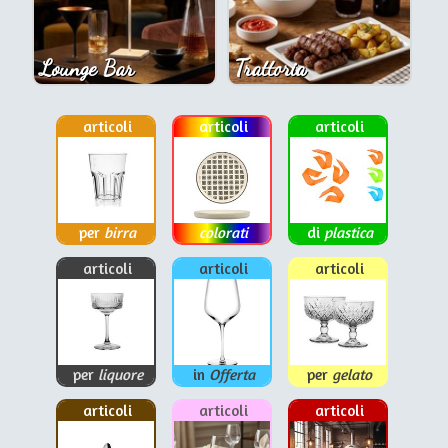
Lounge Bar
Trattoria
articoli
articoli
articoli
per
birra
colorati
di
plastica
articoli
articoli
articoli
per
liquore
in
Offerta
per
gelato
articoli
articoli
articoli