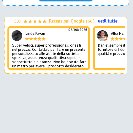
5,0
Recensioni Google (60)
vedi tutte
02/08/2026
Linda Pavan
Alba Harley
Super veloci, super professionali, onesti
Daniel sempre il num
nel prezzo. Contattati per fare un presente
fornitore di fiducia c
personalizzato alle atlete della società
qualità e prezzo non
sportiva, assistenza qualitativa rapida e
soprattutto a distanza. Non ho dovuto fare
un metro per avere il prodotto desiderato.
Una assistenza del genere è rara e
preziosa. Credo li contatterò ancora in
futuro