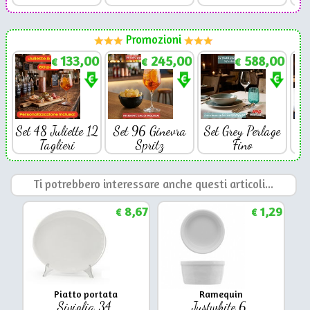
Promozioni
133,00
245,00
588,00
€
€
€
Set 48 Juliette 12
Set 96 Ginevra
Set Grey Perlage
Se
Taglieri
Spritz
Fino
Ti potrebbero interessare anche questi articoli...
8,67
1,29
€
€
Piatto portata
Ramequin
Siviglia 34
Justwhite 6