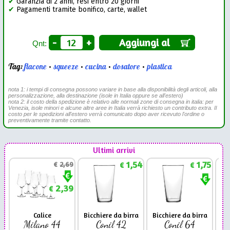
✔
Garanzia di 2 anni, resi entro 20 giorni
✔
Pagamenti tramite bonifico, carte, wallet
-
+
Aggiungi al
Qnt:
Tag:
flacone
•
squeeze
•
cucina
•
dosatore
•
plastica
nota 1: i tempi di consegna possono variare in base alla disponibilità degli articoli, alla
personalizzazione, alla destinazione (isole in Italia oppure se all'estero)
nota 2: il costo della spedizione è relativo alle normali zone di consegna in italia: per
Venezia, isole minori e alcune altre aree in Italia verrà richiesto un contributo extra. Il
costo per le spedizioni all'estero verrà comunicato dopo aver ricevuto l'ordine o
preventivamente tramite contatto.
Ultimi arrivi
1,54
1,75
€
2,69
€
€
2,39
€
Calice
Bicchiere da birra
Bicchiere da birra
Milano 44
Conil 42
Conil 64