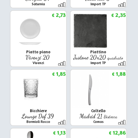
Saturnia
Import TP
2,73
2,35
€
€
Piatto piano
Piattino
Vivenzi 20
Justone 20x20
quadrato
Vivenzi
Import TP
1,85
1,88
€
€
Bicchiere
Coltello
Lounge Dof 39
Madrid 21
Bistecca
Bormioli Rocco
Comas
1,13
12,86
€
€