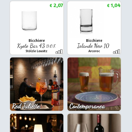
2,07
1,04
€
€
Bicchiere
Bicchiere
Kyoto Bar 43
Islande New 10
D.O.F.
Stölzle Lausitz
Arcoroc
Red Juliette
Contemporanea