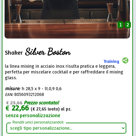
1
2
foto:
Silver Boston
Shaker
Training
la linea mixing in acciaio inox risulta pratica e leggera,
perfetta per miscelare cocktail e per raffreddare il mixing
glass.
misure
:
h 28,5 x 9 - lt.0,9 0,6
EAN:
8056093212068
€
23,66
Prezzo scontato!
€
22,66
(€
27,65
ivato) al pz.
senza personalizzazione
Rendili unici personalizzandoli: