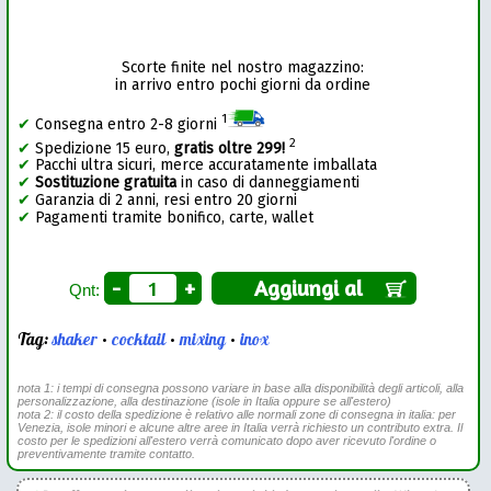
Scorte finite nel nostro magazzino:
in arrivo entro pochi giorni da ordine
1
✔
Consegna entro 2-8 giorni
2
✔
Spedizione 15 euro,
gratis oltre 299!
✔
Pacchi ultra sicuri, merce accuratamente imballata
✔
Sostituzione gratuita
in caso di danneggiamenti
✔
Garanzia di 2 anni, resi entro 20 giorni
✔
Pagamenti tramite bonifico, carte, wallet
-
+
Aggiungi al
Qnt:
Tag:
shaker
•
cocktail
•
mixing
•
inox
nota 1: i tempi di consegna possono variare in base alla disponibilità degli articoli, alla
personalizzazione, alla destinazione (isole in Italia oppure se all'estero)
nota 2: il costo della spedizione è relativo alle normali zone di consegna in italia: per
Venezia, isole minori e alcune altre aree in Italia verrà richiesto un contributo extra. Il
costo per le spedizioni all'estero verrà comunicato dopo aver ricevuto l'ordine o
preventivamente tramite contatto.