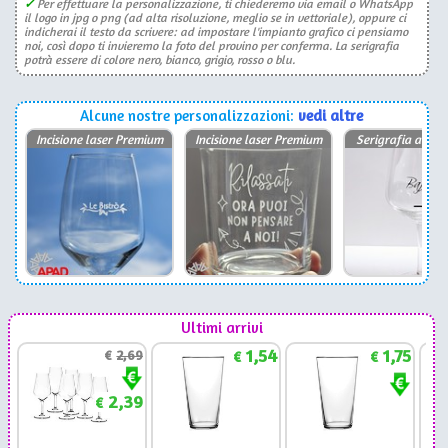
✓
Per effettuare la personalizzazione, ti chiederemo via email o WhatsApp
il logo in jpg o png (ad alta risoluzione, meglio se in vettoriale), oppure ci
indicherai il testo da scrivere: ad impostare l'impianto grafico ci pensiamo
noi, così dopo ti invieremo la foto del provino per conferma. La serigrafia
potrà essere di colore nero, bianco, grigio, rosso o blu.
Alcune nostre personalizzazioni:
vedi altre
Incisione laser Premium
Incisione laser Premium
Serigrafia a due 
Ultimi arrivi
1,54
1,75
€
2,69
€
€
2,39
€