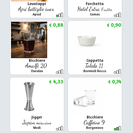
Levatappi
Forchetta
Apri bottiglie inox
Hotel Extra
Frutta
Apad
Comas
0,88
0,90
€
€
Bicchiere
Coppetta
Amalfi 20
Toledo 11
Duralex
Bormioli Rocco
4,33
0,74
€
€
Jigger
Bicchiere
Japan
Caffeino 9
misurino
Medi
Borgonovo