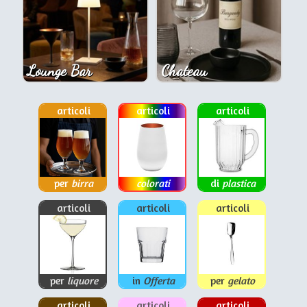
Lounge Bar
Chateau
articoli
articoli
articoli
per
birra
colorati
di
plastica
articoli
articoli
articoli
per
liquore
in
Offerta
per
gelato
articoli
articoli
articoli