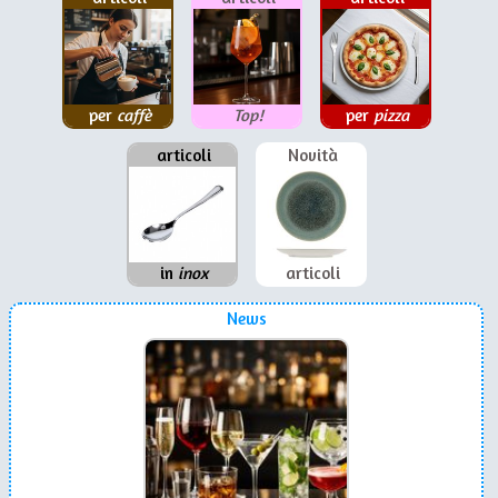
per
caffè
Top!
per
pizza
articoli
Novità
in
inox
articoli
News