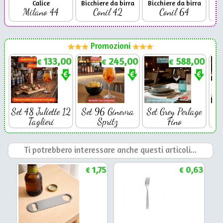
Calice
Bicchiere da birra
Bicchiere da birra
Milano 44
Conil 42
Conil 64
Promozioni
133,00
245,00
588,00
€
€
€
Set 48 Juliette 12
Set 96 Ginevra
Set Grey Perlage
Se
Taglieri
Spritz
Fino
Ti potrebbero interessare anche questi articoli...
1,75
0,63
€
€