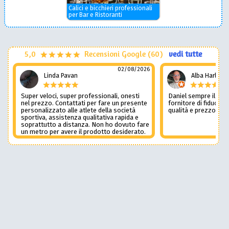
Calici e bicchieri professionali
per Bar e Ristoranti
5,0
Recensioni Google (60)
vedi tutte
02/08/2026
Linda Pavan
Alba Harley
Super veloci, super professionali, onesti
Daniel sempre il num
nel prezzo. Contattati per fare un presente
fornitore di fiducia c
personalizzato alle atlete della società
qualità e prezzo non
sportiva, assistenza qualitativa rapida e
soprattutto a distanza. Non ho dovuto fare
un metro per avere il prodotto desiderato.
Una assistenza del genere è rara e
preziosa. Credo li contatterò ancora in
futuro