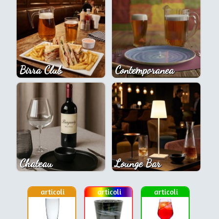
Birra Club
Contemporanea
Chateau
Lounge Bar
articoli
articoli
articoli