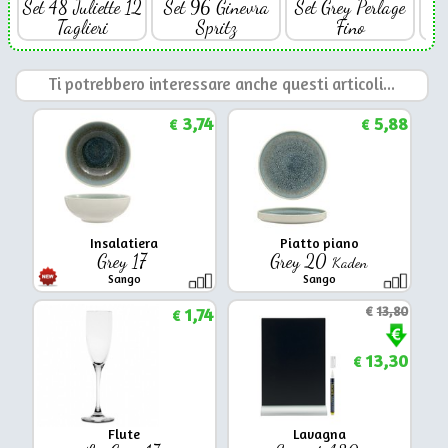
Set 48 Juliette 12
Set 96 Ginevra
Set Grey Perlage
Se
Taglieri
Spritz
Fino
Ti potrebbero interessare anche questi articoli...
3,74
5,88
€
€
Insalatiera
Piatto piano
Grey 17
Grey 20
Kaden
Sango
Sango
1,74
€
13,80
€
13,30
€
Flute
Lavagna