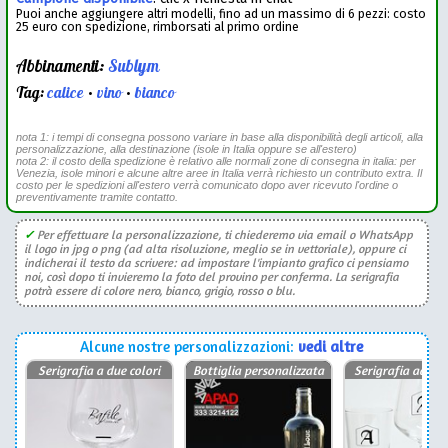
Puoi anche aggiungere altri modelli, fino ad un massimo di 6 pezzi: costo
25 euro con spedizione, rimborsati al primo ordine
Abbinamenti:
Sublym
Tag:
calice
•
vino
•
bianco
nota 1: i tempi di consegna possono variare in base alla disponibilità degli articoli, alla
personalizzazione, alla destinazione (isole in Italia oppure se all'estero)
nota 2: il costo della spedizione è relativo alle normali zone di consegna in italia: per
Venezia, isole minori e alcune altre aree in Italia verrà richiesto un contributo extra. Il
costo per le spedizioni all'estero verrà comunicato dopo aver ricevuto l'ordine o
preventivamente tramite contatto.
✓
Per effettuare la personalizzazione, ti chiederemo via email o WhatsApp
il logo in jpg o png (ad alta risoluzione, meglio se in vettoriale), oppure ci
indicherai il testo da scrivere: ad impostare l'impianto grafico ci pensiamo
noi, così dopo ti invieremo la foto del provino per conferma. La serigrafia
potrà essere di colore nero, bianco, grigio, rosso o blu.
Alcune nostre personalizzazioni:
vedi altre
Serigrafia a due colori
Bottiglia personalizzata
Serigrafia ad un 