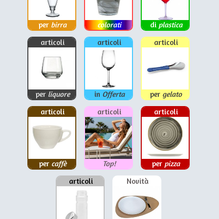
per
birra
colorati
di
plastica
articoli
articoli
articoli
per
liquore
in
Offerta
per
gelato
articoli
articoli
articoli
per
caffè
Top!
per
pizza
articoli
Novità