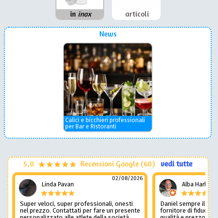
in
inox
articoli
News
Calici e bicchieri professionali
per Bar e Ristoranti
5,0
Recensioni Google (60)
vedi tutte
02/08/2026
Linda Pavan
Alba Harley
Super veloci, super professionali, onesti
Daniel sempre il num
nel prezzo. Contattati per fare un presente
fornitore di fiducia c
personalizzato alle atlete della società
qualità e prezzo non