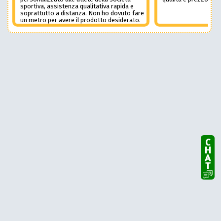
sportiva, assistenza qualitativa rapida e
soprattutto a distanza. Non ho dovuto fare
un metro per avere il prodotto desiderato.
Una assistenza del genere è rara e
preziosa. Credo li contatterò ancora in
futuro
CHAT