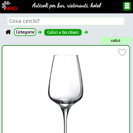
Articoli per bar, ristoranti, hotel
Categorie
Calici e bicchieri
calici