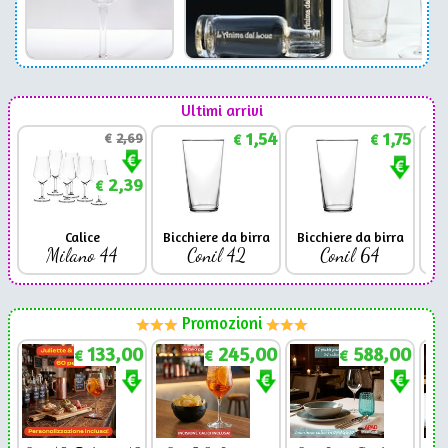
Ultimi arrivi
1,54
1,75
€
2,69
€
€
2,39
€
Calice
Bicchiere da birra
Bicchiere da birra
Milano 44
Conil 42
Conil 64
Promozioni
133,00
245,00
588,00
€
€
€