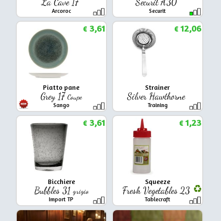
La Cave 17
Securit A30
Arcoroc
Securit
3,61
12,06
€
€
Piatto pane
Strainer
Grey 17
Silver Hawthorne
Coupe
Sango
Training
3,61
1,23
€
€
Bicchiere
Squeeze
Bubbles 31
Fresh Vegetables 23
grigio
Import TP
Tablecraft