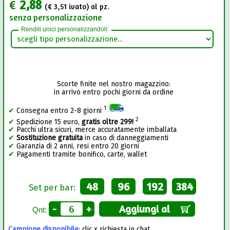
€
2,88
(€
3,51
ivato) al pz.
senza personalizzazione
Rendili unici personalizzandoli:
Scorte finite nel nostro magazzino:
in arrivo entro pochi giorni da ordine
1
✔
Consegna entro 2-8 giorni
2
✔
Spedizione 15 euro,
gratis oltre 299!
✔
Pacchi ultra sicuri, merce accuratamente imballata
✔
Sostituzione gratuita
in caso di danneggiamenti
✔
Garanzia di 2 anni, resi entro 20 giorni
✔
Pagamenti tramite bonifico, carte, wallet
48
96
192
384
Set per bar:
-
+
Aggiungi al
Qnt:
Campione disponibile
: clic x richiesta in chat