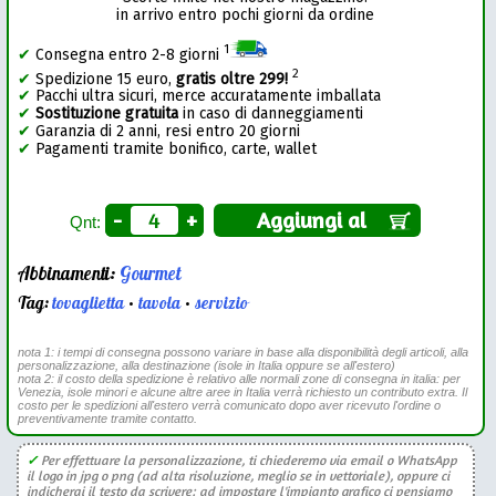
in arrivo entro pochi giorni da ordine
1
✔
Consegna entro 2-8 giorni
2
✔
Spedizione 15 euro,
gratis oltre 299!
✔
Pacchi ultra sicuri, merce accuratamente imballata
✔
Sostituzione gratuita
in caso di danneggiamenti
✔
Garanzia di 2 anni, resi entro 20 giorni
✔
Pagamenti tramite bonifico, carte, wallet
-
+
Aggiungi al
Qnt:
Abbinamenti:
Gourmet
Tag:
tovaglietta
•
tavola
•
servizio
nota 1: i tempi di consegna possono variare in base alla disponibilità degli articoli, alla
personalizzazione, alla destinazione (isole in Italia oppure se all'estero)
nota 2: il costo della spedizione è relativo alle normali zone di consegna in italia: per
Venezia, isole minori e alcune altre aree in Italia verrà richiesto un contributo extra. Il
costo per le spedizioni all'estero verrà comunicato dopo aver ricevuto l'ordine o
preventivamente tramite contatto.
✓
Per effettuare la personalizzazione, ti chiederemo via email o WhatsApp
il logo in jpg o png (ad alta risoluzione, meglio se in vettoriale), oppure ci
indicherai il testo da scrivere: ad impostare l'impianto grafico ci pensiamo