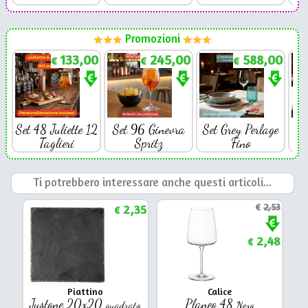
Promozioni
133,00
245,00
588,00
€
€
€
Set 48 Juliette 12
Set 96 Ginevra
Set Grey Perlage
Se
Taglieri
Spritz
Fino
Ti potrebbero interessare anche questi articoli...
2,35
€
2,53
€
2,48
€
Piattino
Calice
Justone 20x20
Planeo 48
quadrato
Nexo