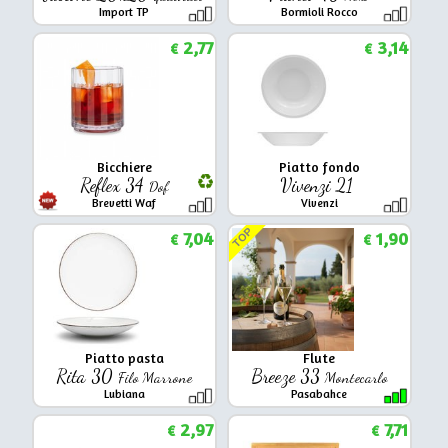
Import TP
Bormioli Rocco
2,77
3,14
€
€
Bicchiere
Piatto fondo
Reflex 34
Vivenzi 21
Dof
Brevetti Waf
Vivenzi
TOP
7,04
1,90
€
€
Piatto pasta
Flute
Rita 30
Breeze 33
Filo Marrone
Montecarlo
Lubiana
Pasabahce
2,97
7,71
€
€