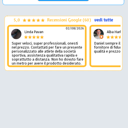
5,0
Recensioni Google (60)
vedi tutte
02/08/2026
Linda Pavan
Alba Harley
Super veloci, super professionali, onesti
Daniel sempre il num
nel prezzo. Contattati per fare un presente
fornitore di fiducia c
personalizzato alle atlete della società
qualità e prezzo non
sportiva, assistenza qualitativa rapida e
soprattutto a distanza. Non ho dovuto fare
un metro per avere il prodotto desiderato.
Una assistenza del genere è rara e
preziosa. Credo li contatterò ancora in
futuro