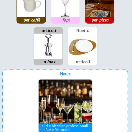
per
caffè
Top!
per
pizza
articoli
Novità
in
inox
articoli
News
Calici e bicchieri professionali
per Bar e Ristoranti