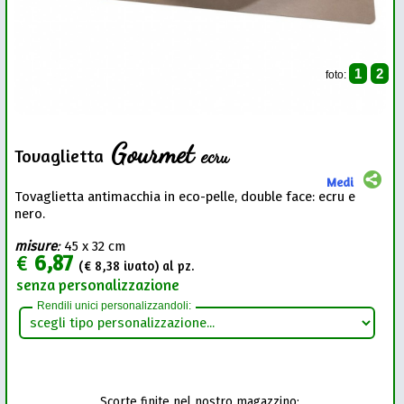
1
2
foto:
Gourmet
ecru
Tovaglietta
Medi
Tovaglietta antimacchia in eco-pelle, double face: ecru e
nero.
misure
:
45 x 32 cm
€
6,87
(€
8,38
ivato) al pz.
senza personalizzazione
Rendili unici personalizzandoli:
Scorte finite nel nostro magazzino: