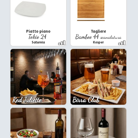
Piatto piano
Tagliere
Tokio 24
Bamboo 44
scanalatura
Saturnia
Kesper
Red Juliette
Birra Club