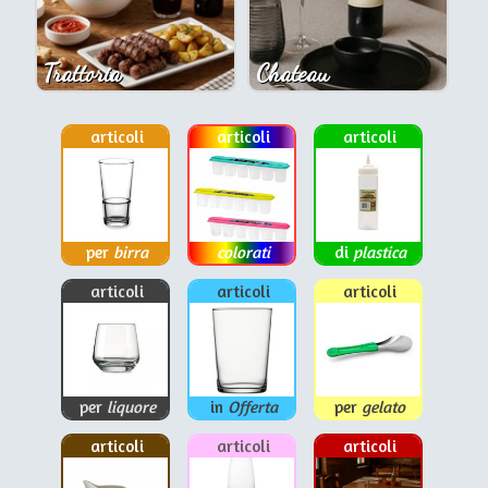
Trattoria
Chateau
articoli
articoli
articoli
per
birra
colorati
di
plastica
articoli
articoli
articoli
per
liquore
in
Offerta
per
gelato
articoli
articoli
articoli