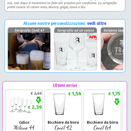
noi, così dopo ti invieremo la foto del provino per conferma. La serigrafia
potrà essere di colore nero, bianco, grigio, rosso o blu.
Alcune nostre personalizzazioni:
vedi altre
Serigrafia Conil 47
Serigrafia ad un colore
Incisione laser P
Ultimi arrivi
1,54
1,75
€
2,69
€
€
2,39
€
Calice
Bicchiere da birra
Bicchiere da birra
Milano 44
Conil 42
Conil 64