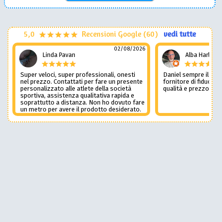
5,0
Recensioni Google (60)
vedi tutte
02/08/2026
Linda Pavan
Alba Harley
Super veloci, super professionali, onesti
Daniel sempre il num
nel prezzo. Contattati per fare un presente
fornitore di fiducia c
personalizzato alle atlete della società
qualità e prezzo non
sportiva, assistenza qualitativa rapida e
soprattutto a distanza. Non ho dovuto fare
un metro per avere il prodotto desiderato.
Una assistenza del genere è rara e
preziosa. Credo li contatterò ancora in
futuro