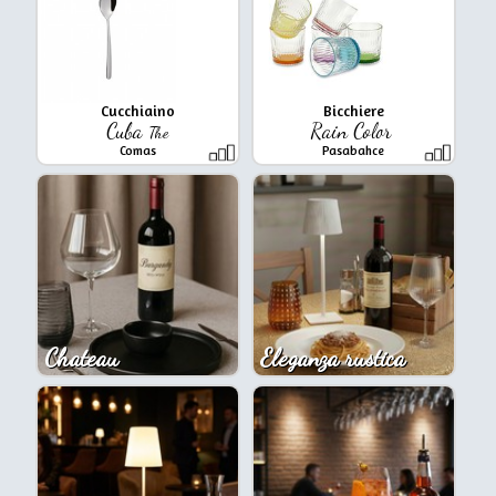
Cucchiaino
Bicchiere
Cuba
Rain Color
The
Comas
Pasabahce
Chateau
Eleganza rustica