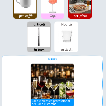
per
caffè
Top!
per
pizza
articoli
Novità
in
inox
articoli
News
Calici e bicchieri professionali
per Bar e Ristoranti