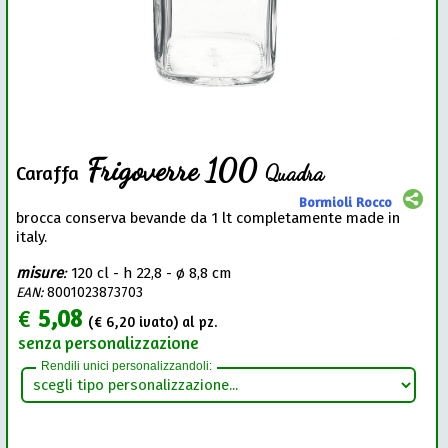
Frigoverre 100
Quadra
Caraffa
Bormioli Rocco
brocca conserva bevande da 1 lt completamente made in
italy.
misure
:
120 cl - h 22,8 - ø 8,8 cm
EAN:
8001023873703
€
5,08
(€
6,20
ivato) al pz.
senza personalizzazione
Rendili unici personalizzandoli: