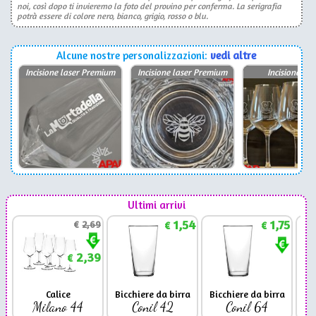
noi, così dopo ti invieremo la foto del provino per conferma. La serigrafia
potrà essere di colore nero, bianco, grigio, rosso o blu.
Alcune nostre personalizzazioni:
vedi altre
Incisione laser Premium
Incisione laser Premium
Incisione las
Ultimi arrivi
1,54
1,75
€
2,69
€
€
2,39
€
Calice
Bicchiere da birra
Bicchiere da birra
Milano 44
Conil 42
Conil 64