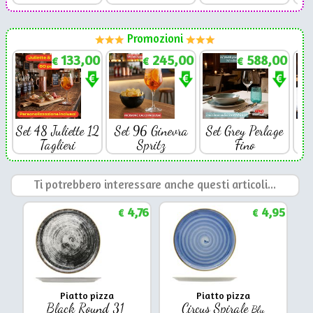
Promozioni
133,00
245,00
588,00
€
€
€
Set 48 Juliette 12
Set 96 Ginevra
Set Grey Perlage
Se
Taglieri
Spritz
Fino
Ti potrebbero interessare anche questi articoli...
4,76
4,95
€
€
Piatto pizza
Piatto pizza
Black Round 31
Circus Spirale
Blu