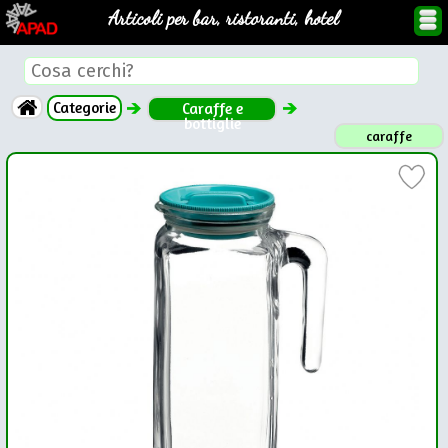
Articoli per bar, ristoranti, hotel
Categorie
Caraffe e
bottiglie
caraffe