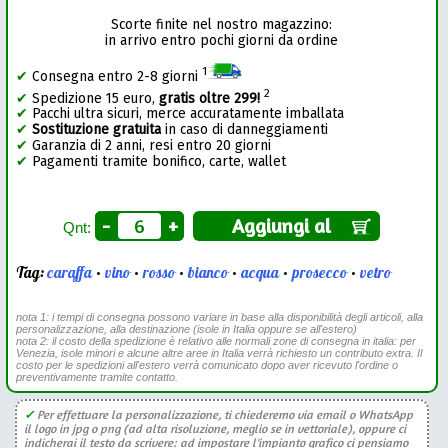
Scorte finite nel nostro magazzino:
in arrivo entro pochi giorni da ordine
1
✔
Consegna entro 2-8 giorni
2
✔
Spedizione 15 euro,
gratis oltre 299!
✔
Pacchi ultra sicuri, merce accuratamente imballata
✔
Sostituzione gratuita
in caso di danneggiamenti
✔
Garanzia di 2 anni, resi entro 20 giorni
✔
Pagamenti tramite bonifico, carte, wallet
-
+
Aggiungi al
Qnt:
Tag:
caraffa
•
vino
•
rosso
•
bianco
•
acqua
•
prosecco
•
vetro
nota 1: i tempi di consegna possono variare in base alla disponibilità degli articoli, alla
personalizzazione, alla destinazione (isole in Italia oppure se all'estero)
nota 2: il costo della spedizione è relativo alle normali zone di consegna in italia: per
Venezia, isole minori e alcune altre aree in Italia verrà richiesto un contributo extra. Il
costo per le spedizioni all'estero verrà comunicato dopo aver ricevuto l'ordine o
preventivamente tramite contatto.
✓
Per effettuare la personalizzazione, ti chiederemo via email o WhatsApp
il logo in jpg o png (ad alta risoluzione, meglio se in vettoriale), oppure ci
indicherai il testo da scrivere: ad impostare l'impianto grafico ci pensiamo