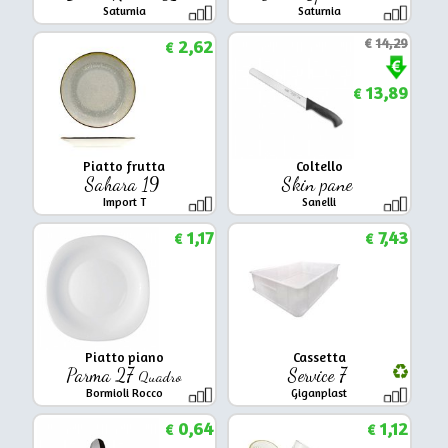
Saturnia
Saturnia
2,62
€
14,29
€
13,89
€
Piatto frutta
Coltello
Sahara 19
Skin pane
Import T
Sanelli
1,17
7,43
€
€
Piatto piano
Cassetta
Parma 27
Service 7
Quadro
Bormioli Rocco
Giganplast
0,64
1,12
€
€