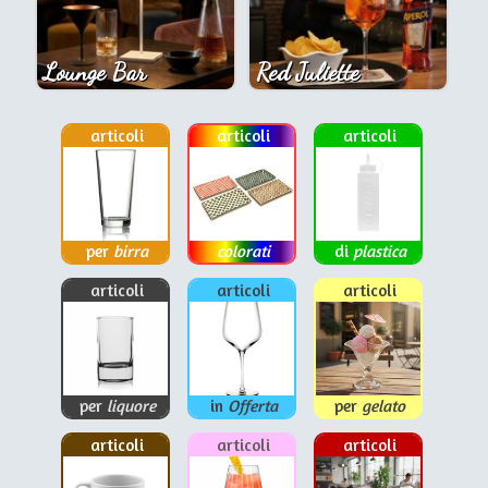
Lounge Bar
Red Juliette
articoli
articoli
articoli
per
birra
colorati
di
plastica
articoli
articoli
articoli
per
liquore
in
Offerta
per
gelato
articoli
articoli
articoli