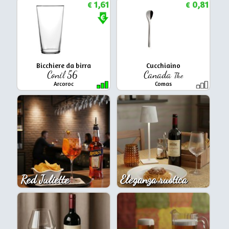
1,61
0,81
€
€
Bicchiere da birra
Cucchiaino
Conil 56
Canada
The
Arcoroc
Comas
Red Juliette
Eleganza rustica