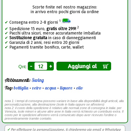
Scorte finite nel nostro magazzino:
in arrivo entro pochi giorni da ordine
1
✔
Consegna entro 2-8 giorni
2
✔
Spedizione 15 euro,
gratis oltre 299!
✔
Pacchi ultra sicuri, merce accuratamente imballata
✔
Sostituzione gratuita
in caso di danneggiamenti
✔
Garanzia di 2 anni, resi entro 20 giorni
✔
Pagamenti tramite bonifico, carte, wallet
-
+
Aggiungi al
Qnt:
Abbinamenti:
Swing
Tag:
bottiglia
•
vetro
•
acqua
•
liquore
•
olio
nota 1: i tempi di consegna possono variare in base alla disponibilità degli articoli, alla
personalizzazione, alla destinazione (isole in Italia oppure se all'estero)
nota 2: il costo della spedizione è relativo alle normali zone di consegna in italia: per
Venezia, isole minori e alcune altre aree in Italia verrà richiesto un contributo extra. Il
costo per le spedizioni all'estero verrà comunicato dopo aver ricevuto l'ordine o
preventivamente tramite contatto.
✓
Per effettuare la personalizzazione, ti chiederemo via email o WhatsApp