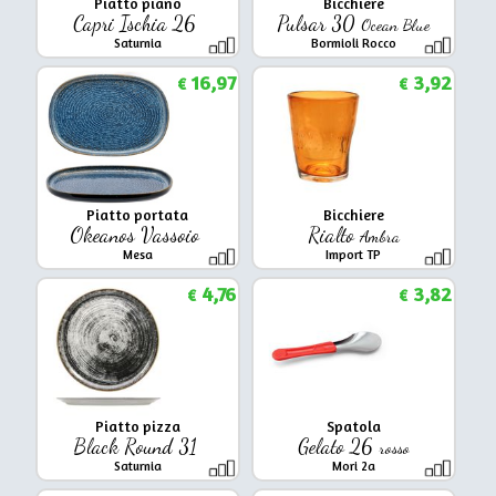
Piatto piano
Bicchiere
Capri Ischia 26
Pulsar 30
Ocean Blue
Saturnia
Bormioli Rocco
16,97
3,92
€
€
Piatto portata
Bicchiere
Okeanos Vassoio
Rialto
Ambra
Mesa
Import TP
4,76
3,82
€
€
Piatto pizza
Spatola
Black Round 31
Gelato 26
rosso
Saturnia
Mori 2a