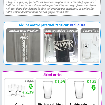
il logo in jpg o png (ad alta risoluzione, meglio se in vettoriale), oppure ci
indicherai il testo da scrivere: ad impostare l'impianto grafico ci pensiamo
noi, così dopo ti invieremo la foto del provino per conferma. La serigrafia
potrà essere di colore nero, bianco, grigio, rosso o blu.
Alcune nostre personalizzazioni:
vedi altre
Incisione laser Premium
Incisione calici policarbonato
Serigrafia ad un 
Ultimi arrivi
1,54
1,75
€
2,69
€
€
2,39
€
Calice
Bicchiere da birra
Bicchiere da birra