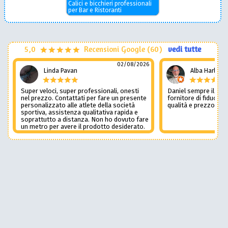
Calici e bicchieri professionali
per Bar e Ristoranti
5,0
Recensioni Google (60)
vedi tutte
02/08/2026
Linda Pavan
Alba Harley
Super veloci, super professionali, onesti
Daniel sempre il num
nel prezzo. Contattati per fare un presente
fornitore di fiducia c
personalizzato alle atlete della società
qualità e prezzo non
sportiva, assistenza qualitativa rapida e
soprattutto a distanza. Non ho dovuto fare
un metro per avere il prodotto desiderato.
Una assistenza del genere è rara e
preziosa. Credo li contatterò ancora in
futuro