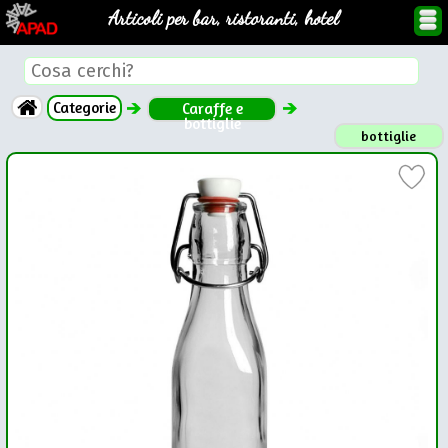
Articoli per bar, ristoranti, hotel
Categorie
Caraffe e
bottiglie
bottiglie