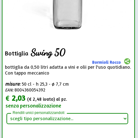
Swing 50
Bottiglia
Bormioli Rocco
bottiglia da 0,50 litri adatta a vini e olii per l'uso quotidiano.
Con tappo meccanico
misure
:
50 cl - h 25,3 - ø 7,7 cm
EAN:
8004360054392
€
2,03
(€
2,48
ivato) al pz.
senza personalizzazione
Rendili unici personalizzandoli: