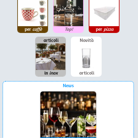
per
caffè
Top!
per
pizza
articoli
Novità
in
inox
articoli
News