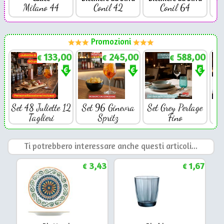
Milano 44
Conil 42
Conil 64
Promozioni
133,00
245,00
588,00
€
€
€
Set 48 Juliette 12
Set 96 Ginevra
Set Grey Perlage
Se
Taglieri
Spritz
Fino
Ti potrebbero interessare anche questi articoli...
3,43
1,67
€
€