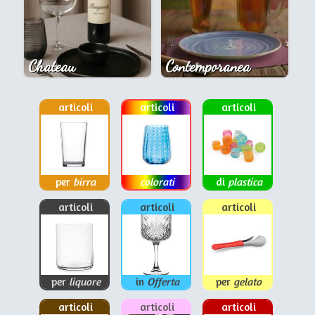
Chateau
Contemporanea
articoli
articoli
articoli
per
birra
colorati
di
plastica
articoli
articoli
articoli
per
liquore
in
Offerta
per
gelato
articoli
articoli
articoli