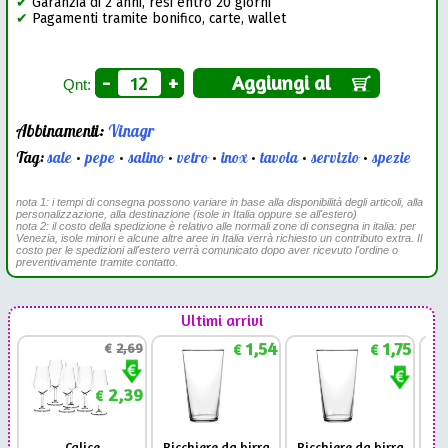
✔
Garanzia di 2 anni, resi entro 20 giorni
✔
Pagamenti tramite bonifico, carte, wallet
-
+
Aggiungi al
Qnt:
Abbinamenti:
Vinagr
Tag:
sale
•
pepe
•
salino
•
vetro
•
inox
•
tavola
•
servizio
•
spezie
nota 1: i tempi di consegna possono variare in base alla disponibilità degli articoli, alla
personalizzazione, alla destinazione (isole in Italia oppure se all'estero)
nota 2: il costo della spedizione è relativo alle normali zone di consegna in italia: per
Venezia, isole minori e alcune altre aree in Italia verrà richiesto un contributo extra. Il
costo per le spedizioni all'estero verrà comunicato dopo aver ricevuto l'ordine o
preventivamente tramite contatto.
Ultimi arrivi
1,54
1,75
€
2,69
€
€
2,39
€
Calice
Bicchiere da birra
Bicchiere da birra