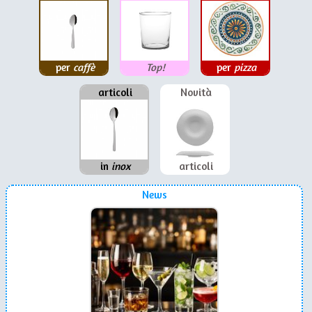
per
caffè
Top!
per
pizza
articoli
Novità
in
inox
articoli
News