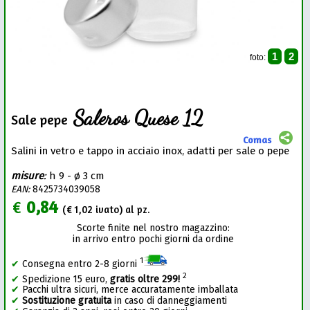
1
2
foto:
Saleros Quese 12
Sale pepe
Comas
Salini in vetro e tappo in acciaio inox, adatti per sale o pepe
misure
:
h 9 - ø 3 cm
EAN:
8425734039058
€
0,84
(€
1,02
ivato) al pz.
Scorte finite nel nostro magazzino:
in arrivo entro pochi giorni da ordine
1
✔
Consegna entro 2-8 giorni
2
✔
Spedizione 15 euro,
gratis oltre 299!
✔
Pacchi ultra sicuri, merce accuratamente imballata
✔
Sostituzione gratuita
in caso di danneggiamenti