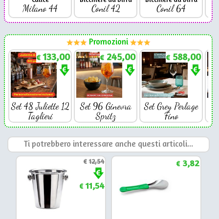
Milano 44
Conil 42
Conil 64
Promozioni
133,00
245,00
588,00
€
€
€
Set 48 Juliette 12
Set 96 Ginevra
Set Grey Perlage
Se
Taglieri
Spritz
Fino
Ti potrebbero interessare anche questi articoli...
€
12,54
3,82
€
11,54
€