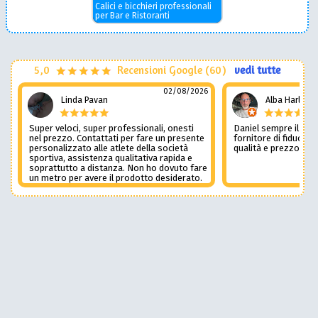
Calici e bicchieri professionali
per Bar e Ristoranti
5,0
Recensioni Google (60)
vedi tutte
02/08/2026
Linda Pavan
Alba Harley
Super veloci, super professionali, onesti
Daniel sempre il num
nel prezzo. Contattati per fare un presente
fornitore di fiducia c
personalizzato alle atlete della società
qualità e prezzo non
sportiva, assistenza qualitativa rapida e
soprattutto a distanza. Non ho dovuto fare
un metro per avere il prodotto desiderato.
Una assistenza del genere è rara e
preziosa. Credo li contatterò ancora in
futuro