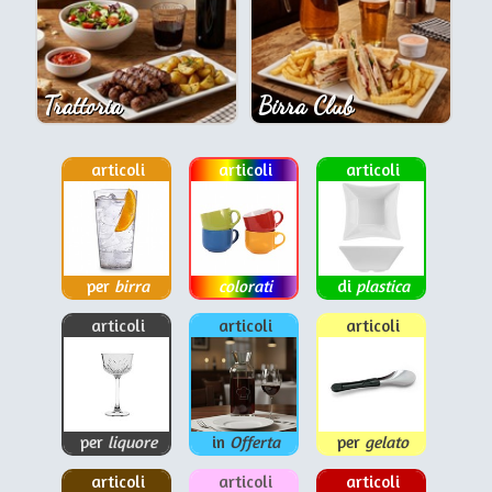
Trattoria
Birra Club
articoli
articoli
articoli
per
birra
colorati
di
plastica
articoli
articoli
articoli
per
liquore
in
Offerta
per
gelato
articoli
articoli
articoli